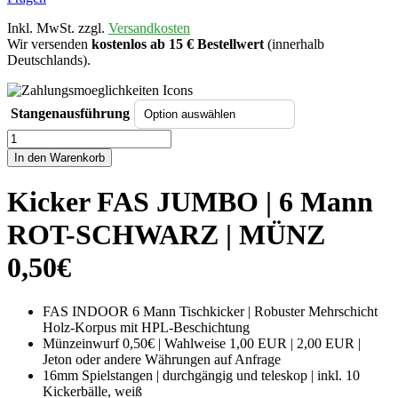
Inkl. MwSt. zzgl.
Versandkosten
Wir versenden
kostenlos ab 15 € Bestellwert
(innerhalb
Deutschlands).
Stangenausführung
Kicker
FAS
In den Warenkorb
JUMBO
|
Kicker FAS JUMBO | 6 Mann
6
MannROT-
ROT-SCHWARZ | MÜNZ
SCHWARZ
|
0,50€
MÜNZ
0,50€
Menge
FAS INDOOR 6 Mann Tischkicker | Robuster Mehrschicht
Holz-Korpus mit HPL-Beschichtung
Münzeinwurf 0,50€ | Wahlweise 1,00 EUR | 2,00 EUR |
Jeton oder andere Währungen auf Anfrage
16mm Spielstangen | durchgängig und teleskop | inkl. 10
Kickerbälle, weiß