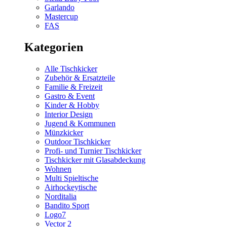
Garlando
Mastercup
FAS
Kategorien
Alle Tischkicker
Zubehör & Ersatzteile
Familie & Freizeit
Gastro & Event
Kinder & Hobby
Interior Design
Jugend & Kommunen
Münzkicker
Outdoor Tischkicker
Profi- und Turnier Tischkicker
Tischkicker mit Glasabdeckung
Wohnen
Multi Spieltische
Airhockeytische
Norditalia
Bandito Sport
Logo7
Vector 2