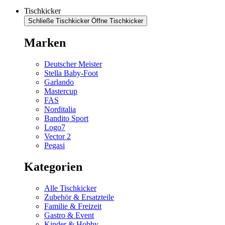
Tischkicker
Schließe Tischkicker
Öffne Tischkicker
Marken
Deutscher Meister
Stella Baby-Foot
Garlando
Mastercup
FAS
Norditalia
Bandito Sport
Logo7
Vector 2
Pegasi
Kategorien
Alle Tischkicker
Zubehör & Ersatzteile
Familie & Freizeit
Gastro & Event
Kinder & Hobby