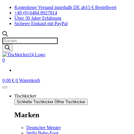
Zum
Kostenloser Versand innerhalb DE ab15 € Bestellwert
Inhalt
+49 (0) 6484 8927814
springen
Über 30 Jahre Erfahrung
Sicherer Einkauf mit PayPal
Products
search
0
0,00
€
0
Warenkorb
Tischkicker
Schließe Tischkicker
Öffne Tischkicker
Marken
Deutscher Meister
Stella Baby-Foot