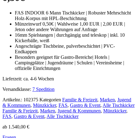
FAS INDOOR 6 Mann Tischkicker | Robuster Mehrschicht
Holz-Korpus mit HPL-Beschichtung
Münzeinwurf 0,50€ | Wahlweise 1,00 EUR | 2,00 EUR |
Jeton oder andere Währungen auf Anfrage
16mm Spielstangen | durchgängig und teleskop | inkl. 10
Kickerbälle, weiß
Angeschrägte Tischbeine, pulverbeschichtet | PVC-
Endkappen
Besonders geeignet für Gastro-Bereiche| Hotels |
Campingplätze | Jugendräume | Schulen | Vereinsheime |
offizielle Einrichtungen
Lieferzeit:
ca. 4-6 Wochen
Versandklasse:
7 Spedition
Artikelnr.:
102375
Kategorien
Familie & Freizeit
,
Marken
,
Jugend
& Kommunen
,
Münzkicker
,
FAS
,
Gastro & Event
,
Alle Tischkicker
Familie & Freizeit
,
Marken
,
Jugend & Kommunen
,
Münzkicker
,
FAS
,
Gastro & Event
,
Alle Tischkicker
ab
1.540,00
€
Fragen