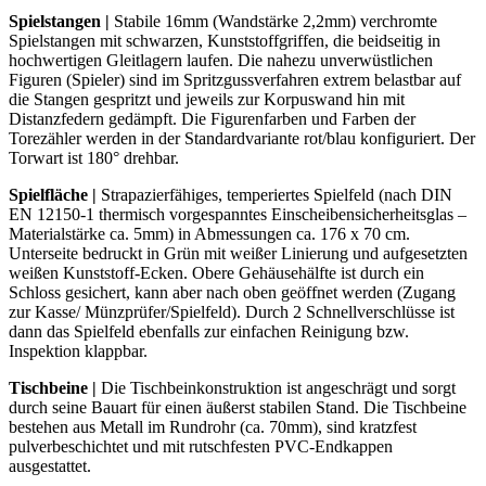
Spielstangen
|
Stabile 16mm (Wandstärke 2,2mm) verchromte
Spielstangen mit schwarzen, Kunststoffgriffen, die beidseitig in
hochwertigen Gleitlagern laufen. Die nahezu unverwüstlichen
Figuren (Spieler) sind im Spritzgussverfahren extrem belastbar auf
die Stangen gespritzt und jeweils zur Korpuswand hin mit
Distanzfedern gedämpft. Die Figurenfarben und Farben der
Torezähler werden in der Standardvariante rot/blau konfiguriert. Der
Torwart ist 180° drehbar.
Spielfläche |
Strapazierfähiges, temperiertes Spielfeld (nach DIN
EN 12150-1 thermisch vorgespanntes Einscheibensicherheitsglas –
Materialstärke ca. 5mm) in Abmessungen ca. 176 x 70 cm.
Unterseite bedruckt in Grün mit weißer Linierung und aufgesetzten
weißen Kunststoff-Ecken. Obere Gehäusehälfte ist durch ein
Schloss gesichert, kann aber nach oben geöffnet werden (Zugang
zur Kasse/ Münzprüfer/Spielfeld). Durch 2 Schnellverschlüsse ist
dann das Spielfeld ebenfalls zur einfachen Reinigung bzw.
Inspektion klappbar.
Tischbeine
|
Die Tischbeinkonstruktion ist angeschrägt und sorgt
durch seine Bauart für einen äußerst stabilen Stand. Die Tischbeine
bestehen aus Metall im Rundrohr (ca. 70mm), sind kratzfest
pulverbeschichtet und mit rutschfesten PVC-Endkappen
ausgestattet.