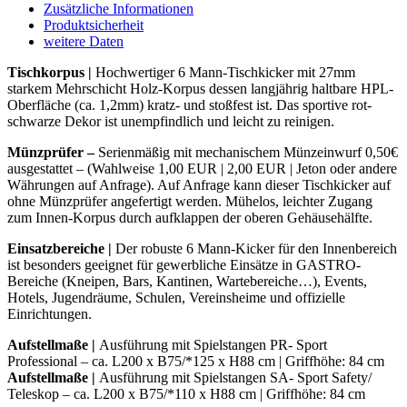
6
Zusätzliche Informationen
MannROT-
Produktsicherheit
SCHWARZ
weitere Daten
|
MÜNZ
Tischkorpus |
Hochwertiger 6 Mann-Tischkicker mit 27mm
0,50€
starkem Mehrschicht Holz-Korpus dessen langjährig haltbare HPL-
Menge
Oberfläche (ca. 1,2mm) kratz- und stoßfest ist. Das sportive rot-
schwarze Dekor ist unempfindlich und leicht zu reinigen.
Münzprüfer –
Serienmäßig mit mechanischem Münzeinwurf 0,50€
ausgestattet – (Wahlweise 1,00 EUR | 2,00 EUR | Jeton oder andere
Währungen auf Anfrage). Auf Anfrage kann dieser Tischkicker auf
ohne Münzprüfer angefertigt werden. Mühelos, leichter Zugang
zum Innen-Korpus durch aufklappen der oberen Gehäusehälfte.
Einsatzbereiche |
Der robuste 6 Mann-Kicker für den Innenbereich
ist besonders geeignet für gewerbliche Einsätze in GASTRO-
Bereiche (Kneipen, Bars, Kantinen, Wartebereiche…), Events,
Hotels, Jugendräume, Schulen, Vereinsheime und offizielle
Einrichtungen.
Aufstellmaße |
Ausführung mit Spielstangen PR- Sport
Professional – ca. L200 x B75/*125 x H88 cm | Griffhöhe: 84 cm
Aufstellmaße |
Ausführung mit Spielstangen SA- Sport Safety/
Teleskop – ca. L200 x B75/*110 x H88 cm | Griffhöhe: 84 cm