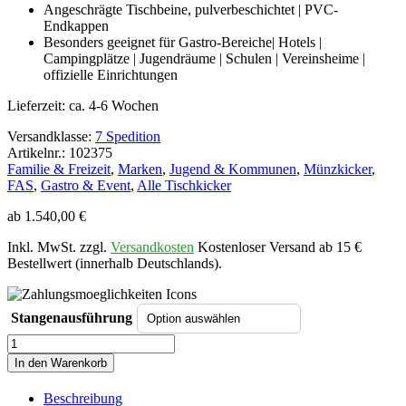
Angeschrägte Tischbeine, pulverbeschichtet | PVC-
Endkappen
Besonders geeignet für Gastro-Bereiche| Hotels |
Campingplätze | Jugendräume | Schulen | Vereinsheime |
offizielle Einrichtungen
Lieferzeit:
ca. 4-6 Wochen
Versandklasse:
7 Spedition
Artikelnr.: 102375
Familie & Freizeit
,
Marken
,
Jugend & Kommunen
,
Münzkicker
,
FAS
,
Gastro & Event
,
Alle Tischkicker
ab
1.540,00
€
Inkl. MwSt. zzgl.
Versandkosten
Kostenloser Versand ab 15 €
Bestellwert (innerhalb Deutschlands).
Stangenausführung
Kicker
FAS
In den Warenkorb
JUMBO
|
Beschreibung