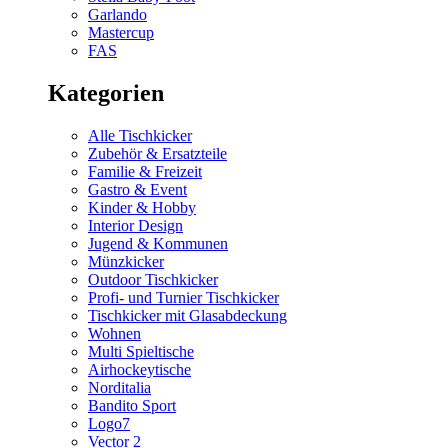
Garlando
Mastercup
FAS
Kategorien
Alle Tischkicker
Zubehör & Ersatzteile
Familie & Freizeit
Gastro & Event
Kinder & Hobby
Interior Design
Jugend & Kommunen
Münzkicker
Outdoor Tischkicker
Profi- und Turnier Tischkicker
Tischkicker mit Glasabdeckung
Wohnen
Multi Spieltische
Airhockeytische
Norditalia
Bandito Sport
Logo7
Vector 2