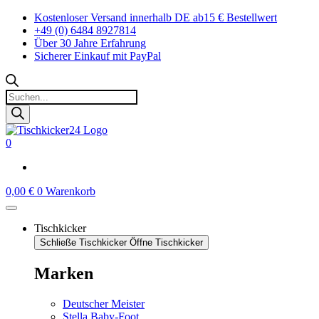
Zum
Kostenloser Versand innerhalb DE ab15 € Bestellwert
Inhalt
+49 (0) 6484 8927814
springen
Über 30 Jahre Erfahrung
Sicherer Einkauf mit PayPal
Products
search
0
0,00
€
0
Warenkorb
Tischkicker
Schließe Tischkicker
Öffne Tischkicker
Marken
Deutscher Meister
Stella Baby-Foot