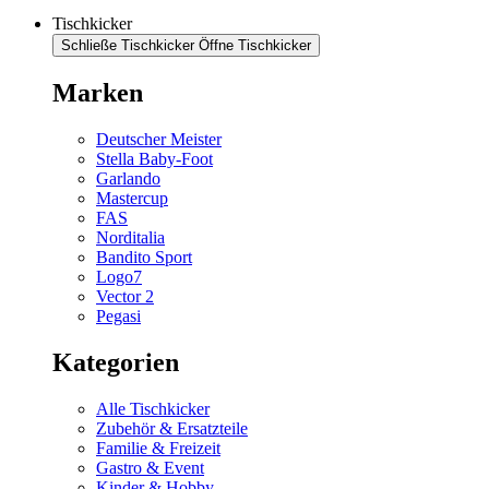
Tischkicker
Schließe Tischkicker
Öffne Tischkicker
Marken
Deutscher Meister
Stella Baby-Foot
Garlando
Mastercup
FAS
Norditalia
Bandito Sport
Logo7
Vector 2
Pegasi
Kategorien
Alle Tischkicker
Zubehör & Ersatzteile
Familie & Freizeit
Gastro & Event
Kinder & Hobby