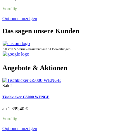
Optionen
können
Vorrätig
auf
der
Dieses
Optionen anzeigen
Produktseite
Produkt
gewählt
weist
Das sagen unsere Kunden
werden
mehrere
Varianten
auf.
5.0
von 5 Sterne - basierend auf
51
Bewertungen
Die
Optionen
können
auf
Angebote & Aktionen
der
Produktseite
gewählt
Sale!
werden
Tischkicker G5000 WENGE
ab
1.399,40
€
Vorrätig
Dieses
Optionen anzeigen