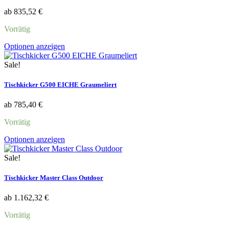
Die
ab
835,52
€
Optionen
können
Vorrätig
auf
der
Dieses
Optionen anzeigen
Produktseite
Produkt
gewählt
weist
Sale!
werden
mehrere
Varianten
Tischkicker G500 EICHE Graumeliert
auf.
Die
ab
785,40
€
Optionen
können
Vorrätig
auf
der
Dieses
Optionen anzeigen
Produktseite
Produkt
gewählt
weist
Sale!
werden
mehrere
Varianten
Tischkicker Master Class Outdoor
auf.
Die
ab
1.162,32
€
Optionen
können
Vorrätig
auf