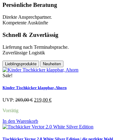
Persönliche Beratung
Direkte Ansprechpartner.
Kompetente Auskünfte
Schnell & Zuverlässig
Lieferung nach Terminabsprache.
Zuverlässige Logistik
Lieblingsprodukte
Neuheiten
Sale!
Kinder Tischkicker klappbar, Ahorn
Ursprünglicher
Aktueller
UVP:
269,00
€
219,00
€
Preis
Preis
Vorrätig
war:
ist:
269,00 €
219,00 €.
In den Warenkorb
Tischkicker Vector 2.0 White Silver Edition | die perfekte Wahl