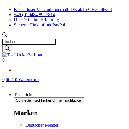
Zum
Kostenloser Versand innerhalb DE ab15 € Bestellwert
Inhalt
+49 (0) 6484 8927814
springen
Über 30 Jahre Erfahrung
Sicherer Einkauf mit PayPal
Products
search
0
0,00
€
0
Warenkorb
Tischkicker
Schließe Tischkicker
Öffne Tischkicker
Marken
Deutscher Meister