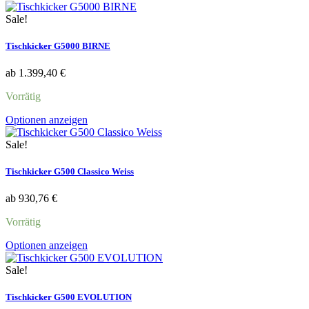
Produkt
weist
Sale!
mehrere
Varianten
Tischkicker G5000 BIRNE
auf.
Die
ab
1.399,40
€
Optionen
können
Vorrätig
auf
der
Dieses
Optionen anzeigen
Produktseite
Produkt
gewählt
weist
Sale!
werden
mehrere
Varianten
Tischkicker G500 Classico Weiss
auf.
Die
ab
930,76
€
Optionen
können
Vorrätig
auf
der
Dieses
Optionen anzeigen
Produktseite
Produkt
gewählt
weist
Sale!
werden
mehrere
Varianten
Tischkicker G500 EVOLUTION
auf.