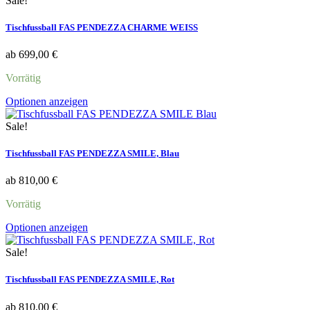
Sale!
Tischfussball FAS PENDEZZA CHARME WEISS
ab
699,00
€
Vorrätig
Dieses
Optionen anzeigen
Produkt
weist
Sale!
mehrere
Varianten
Tischfussball FAS PENDEZZA SMILE, Blau
auf.
Die
ab
810,00
€
Optionen
können
Vorrätig
auf
der
Dieses
Optionen anzeigen
Produktseite
Produkt
gewählt
weist
Sale!
werden
mehrere
Varianten
Tischfussball FAS PENDEZZA SMILE, Rot
auf.
Die
ab
810,00
€