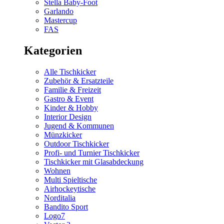
Stella Baby-Foot
Garlando
Mastercup
FAS
Kategorien
Alle Tischkicker
Zubehör & Ersatzteile
Familie & Freizeit
Gastro & Event
Kinder & Hobby
Interior Design
Jugend & Kommunen
Münzkicker
Outdoor Tischkicker
Profi- und Turnier Tischkicker
Tischkicker mit Glasabdeckung
Wohnen
Multi Spieltische
Airhockeytische
Norditalia
Bandito Sport
Logo7