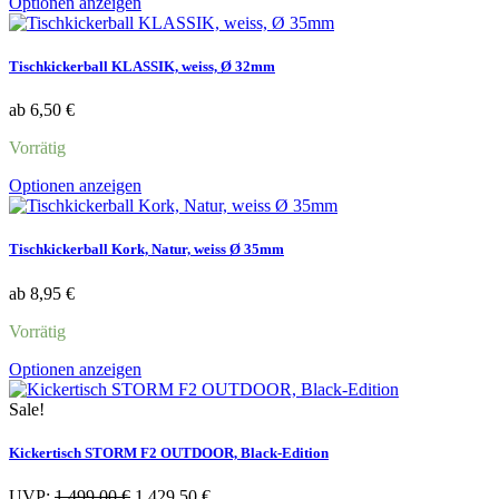
Dieses
Optionen anzeigen
Produkt
weist
mehrere
Tischkickerball KLASSIK, weiss, Ø 32mm
Varianten
auf.
ab
6,50
€
Die
Optionen
Vorrätig
können
auf
Dieses
Optionen anzeigen
der
Produkt
Produktseite
weist
gewählt
mehrere
Tischkickerball Kork, Natur, weiss Ø 35mm
werden
Varianten
auf.
ab
8,95
€
Die
Optionen
Vorrätig
können
auf
Dieses
Optionen anzeigen
der
Produkt
Produktseite
weist
Sale!
gewählt
mehrere
werden
Varianten
Kickertisch STORM F2 OUTDOOR, Black-Edition
auf.
Die
Ursprünglicher
Aktueller
UVP:
1.499,00
€
1.429,50
€