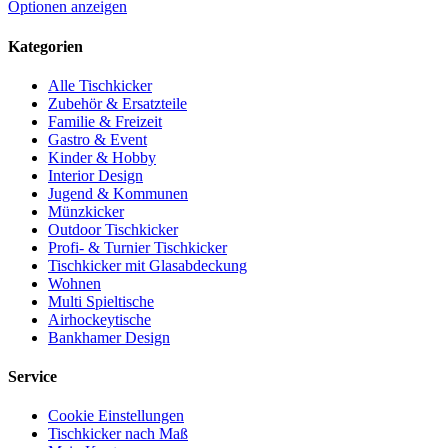
der
Dieses
Optionen anzeigen
Produktseite
Produkt
gewählt
weist
Kategorien
werden
mehrere
Varianten
Alle Tischkicker
auf.
Zubehör & Ersatzteile
Die
Familie & Freizeit
Optionen
Gastro & Event
können
Kinder & Hobby
auf
Interior Design
der
Jugend & Kommunen
Produktseite
Münzkicker
gewählt
Outdoor Tischkicker
werden
Profi- & Turnier Tischkicker
Tischkicker mit Glasabdeckung
Wohnen
Multi Spieltische
Airhockeytische
Bankhamer Design
Service
Cookie Einstellungen
Tischkicker nach Maß