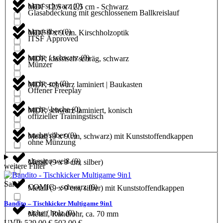
blau/ schwarz
(
0
)
MDF 12,5 x 12,5 cm - Schwarz
Glasabdeckung mit geschlossenem Ballkreislauf
blau/silber
(
0
)
MDF 9 x 9 cm. Kirschholzoptik
ITSF Approved
buche / schwarz
(
0
)
MDF, klassisch schräg, schwarz
Münzer
buche-rot
(
0
)
MDF, schwarz laminiert | Baukasten
Offener Freeplay
buche/ buche
(
0
)
MDF, schwarz laminiert, konisch
offizieller Trainingstisch
buche/silber
(
0
)
Metall (9 x 9 cm, schwarz) mit Kunststoffendkappen
ohne Münzung
classico weiß
(
0
)
Metall (9 x 9 cm, silber)
weitere Filter
Sale!
COMIC - schwarz
(
0
)
Metall (9 x 9 cm, silber) mit Kunststoffendkappen
Bandito – Tischkicker Multigame 9in1
eiche / holz
(
0
)
Metall, Rundrohr, ca. 70 mm
Ursprünglicher
Aktueller
UVP:
529,00
€
502,00
€