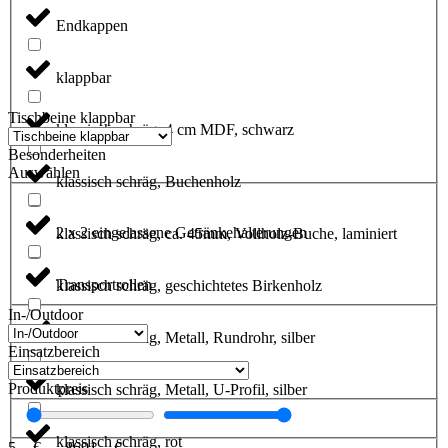
Endkappen
klappbar
Tischbeine klappbar
klassisch schräg, 4 cm MDF, schwarz
Besonderheiten
Auswählen
klassisch schräg, Buchenholz
2 x 2 eingelassene Getränkehalterungen
klassisch schräg, ca. 45mm, Vollholz-Buche, laminiert
Transportrollen
klassisch schräg, geschichtetes Birkenholz
In-/Outdoor
klassisch schräg, Metall, Rundrohr, silber
Einsatzbereich
Produktpreis
klassisch schräg, Metall, U-Profil, silber
klassisch schräg, rot
5
,- €
—
8691
,- €