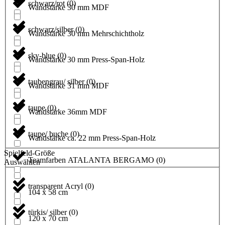
schwarz/rot
(
0
)
Wandstärke 30 mm MDF
schwarz/silber
(
0
)
Wandstärke 30 mm Mehrschichtholz
sky-blue
(
0
)
Wandstärke 30 mm Press-Span-Holz
taubengrau/ silber
(
0
)
Wandstärke 31 mm MDF
taupe
(
0
)
Wandstärke 36mm MDF
taupe/ buche
(
0
)
Wandstärke ca. 22 mm Press-Span-Holz
Spielfeld-Größe
Teamfarben ATALANTA BERGAMO
(
0
)
Auswählen
transparent Acryl
(
0
)
104 x 58 cm
türkis/ silber
(
0
)
120 x 70 cm