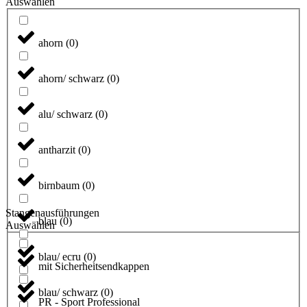
Auswählen
ahorn
(
0
)
ahorn/ schwarz
(
0
)
alu/ schwarz
(
0
)
antharzit
(
0
)
birnbaum
(
0
)
Stangenausführungen
blau
(
0
)
Auswählen
blau/ ecru
(
0
)
mit Sicherheitsendkappen
blau/ schwarz
(
0
)
PR - Sport Professional