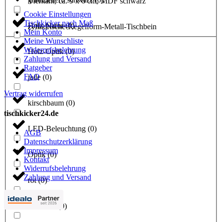
Vierkant, ca. 9 x 6 cm, MDF schwarz
Cookie Einstellungen
Tischkicker nach Maß
Holz-Natur
(
0
)
zylindrische-Kegelform-Metall-Tischbein
Mein Konto
Meine Wunschliste
Widerrufsbelehrung
Holz-Optik
(
0
)
Zahlung und Versand
Ratgeber
FAQ
jade
(
0
)
Vertrag widerrufen
kirschbaum
(
0
)
tischkicker24.de
LED-Beleuchtung
(
0
)
AGB
Datenschutzerklärung
Impressum
Optik
(
0
)
Kontakt
Widerrufsbelehrung
Zahlung und Versand
rot
(
0
)
rot/ birke
(
0
)