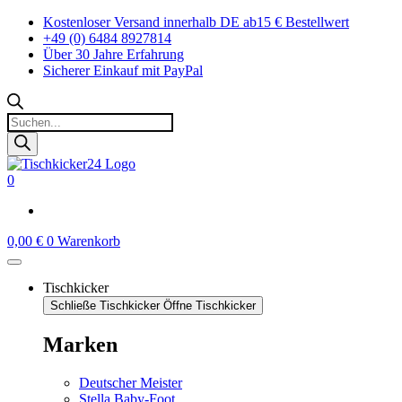
Zum
Kostenloser Versand innerhalb DE ab15 € Bestellwert
Inhalt
+49 (0) 6484 8927814
springen
Über 30 Jahre Erfahrung
Sicherer Einkauf mit PayPal
Products
search
0
0,00
€
0
Warenkorb
Tischkicker
Schließe Tischkicker
Öffne Tischkicker
Marken
Deutscher Meister
Stella Baby-Foot