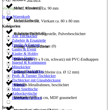
Preis
Preis
eiche / schwarz
(
0
)
Metall, Rundrohr, ca. 90 mm
Vorrätig
war:
ist:
529,00 €
502,00 €.
In den Warenkorb
Eiche/ Eiche
(
0
)
Metalltischbeine, Vierkant ca. 80 x 80 mm
Kategorien
eiche/graumeliert
(
0
)
Rundrohr Tischbeingestelle, Pulverbeschichtet
Alle Tischkicker
Zubehör & Ersatzteile
Familie & Freizeit
Fichten Optik/ Schwarz
(
0
)
schräg, Vollholz-Eiche
Gastro & Event
Kinder & Hobby
Interior Design
gelb/ rot
(
0
)
Thermoplast (9 x 9 cm, schwarz) mit PVC-Endkappen
Jugend & Kommunen
Münzkicker
Outdoor Tischkicker
gelb/schwarz
(
0
)
Triangel-Metall-Tischbeine (ca. Ø 12 mm)
Profi- & Turnier Tischkicker
Tischkicker mit Glasabdeckung
grau
(
0
)
Wohnen
Vierkant-Metallrahmen, beschichtet
Multi Spieltische
Airhockeytische
graumeliert
(
0
)
Vierkant, ca. 9 x 6 cm, MDF graumeliert
Bankhamer Design
Service
graumeliert/ schwarz
(
0
)