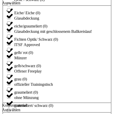
Auswählen
Eiche/ Eiche
(
0
)
Glasabdeckung
eiche/graumeliert
(
0
)
Glasabdeckung mit geschlossenem Ballkreislauf
Fichten Optik/ Schwarz
(
0
)
ITSF Approved
gelb/ rot
(
0
)
Münzer
gelb/schwarz
(
0
)
Offener Freeplay
grau
(
0
)
offizieller Trainingstisch
graumeliert
(
0
)
ohne Münzung
Korpusmaterial
graumeliert/ schwarz
(
0
)
Auswählen