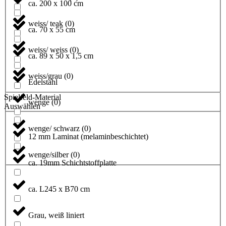
ca. 200 x 100 cm
weiss/ teak
(
0
)
ca. 70 x 55 cm
weiss/ weiss
(
0
)
ca. 89 x 50 x 1,5 cm
weiss/grau
(
0
)
Edelstahl
Spielfeld-Material
wenge
(
0
)
Auswählen
wenge/ schwarz
(
0
)
12 mm Laminat (melaminbeschichtet)
wenge/silber
(
0
)
ca. 19mm Schichtstoffplatte
ca. L245 x B70 cm
Grau, weiß liniert