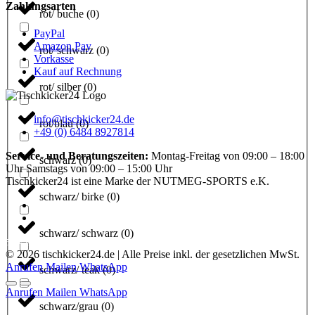
Zahlungsarten
rot/ buche
(
0
)
PayPal
Amazon Pay
rot/ schwarz
(
0
)
Vorkasse
Kauf auf Rechnung
rot/ silber
(
0
)
info@tischkicker24.de
rot/blau
(
0
)
+49 (0) 6484 8927814
Service- und Beratungszeiten:
Montag-Freitag von 09:00 – 18:00
schwarz
(
0
)
Uhr Samstags von 09:00 – 15:00 Uhr
Tischkicker24 ist eine Marke der NUTMEG-SPORTS e.K.
schwarz/ birke
(
0
)
schwarz/ schwarz
(
0
)
5.0
-
51
Bewertungen
© 2026 tischkicker24.de | Alle Preise inkl. der gesetzlichen MwSt.
Anrufen
Mailen
WhatsApp
schwarz/ teak
(
0
)
Anrufen
Mailen
WhatsApp
schwarz/grau
(
0
)