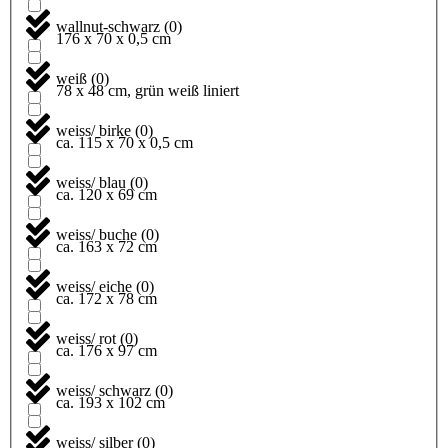
wallnut-schwarz
(
0
)
176 x 70 x 0,5 cm
weiß
(
0
)
78 x 48 cm, grün weiß liniert
weiss/ birke
(
0
)
ca. 115 x 70 x 0,5 cm
weiss/ blau
(
0
)
ca. 120 x 69 cm
weiss/ buche
(
0
)
ca. 163 x 72 cm
weiss/ eiche
(
0
)
ca. 172 x 78 cm
weiss/ rot
(
0
)
ca. 176 x 97 cm
weiss/ schwarz
(
0
)
ca. 193 x 102 cm
weiss/ silber
(
0
)