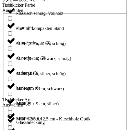
Tischkicker Farbe
Auswählen
klassisch schräg, Vollholz
ahorn
(
0
)
kurz für kompakten Stand
ahorn/ schwarz
(
0
)
MDF (3 cm, silber, schräg)
alu/ schwarz
(
0
)
MDF (4 cm, schwarz, schräg)
antharzit
(
0
)
MDF (4 cm, silber, schräg)
birnbaum
(
0
)
MDF (9 x 9 cm, schwarz)
Tischkicker Art
blau
(
0
)
MDF (9 x 9 cm, silber)
Auswählen
blau/ ecru
(
0
)
MDF 12,5 x 12,5 cm - Kirschholz Optik
Glasabdeckung