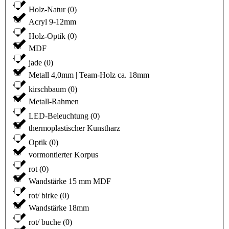
Holz-Natur
(
0
)
Acryl 9-12mm
Holz-Optik
(
0
)
MDF
jade
(
0
)
Metall 4,0mm | Team-Holz ca. 18mm
kirschbaum
(
0
)
Metall-Rahmen
LED-Beleuchtung
(
0
)
thermoplastischer Kunstharz
Optik
(
0
)
vormontierter Korpus
rot
(
0
)
Wandstärke 15 mm MDF
rot/ birke
(
0
)
Wandstärke 18mm
rot/ buche
(
0
)