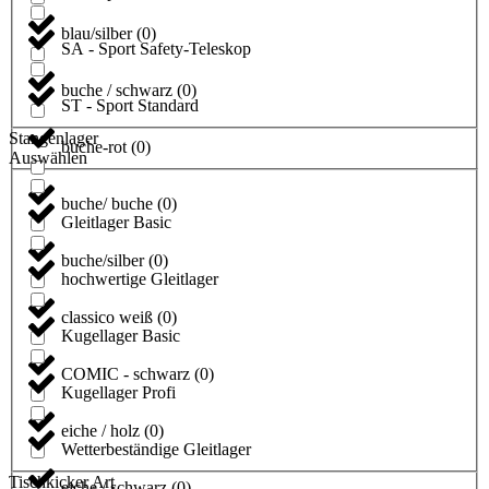
blau/silber
(
0
)
SA - Sport Safety-Teleskop
buche / schwarz
(
0
)
ST - Sport Standard
Stangenlager
buche-rot
(
0
)
Auswählen
buche/ buche
(
0
)
Gleitlager Basic
buche/silber
(
0
)
hochwertige Gleitlager
classico weiß
(
0
)
Kugellager Basic
COMIC - schwarz
(
0
)
Kugellager Profi
eiche / holz
(
0
)
Wetterbeständige Gleitlager
Tischkicker Art
eiche / schwarz
(
0
)