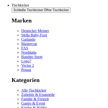
Tischkicker
Schließe Tischkicker
Öffne Tischkicker
Marken
Deutscher Meister
Stella Baby-Foot
Garlando
Mastercup
FAS
Norditalia
Bandito Sport
Logo7
Vector 2
Pegasi
Kategorien
Alle Tischkicker
Zubehör & Ersatzteile
Familie & Freizeit
Gastro & Event
Kinder & Hobby