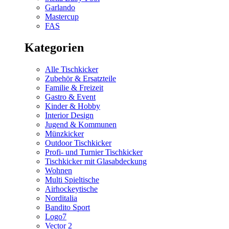
Garlando
Mastercup
FAS
Kategorien
Alle Tischkicker
Zubehör & Ersatzteile
Familie & Freizeit
Gastro & Event
Kinder & Hobby
Interior Design
Jugend & Kommunen
Münzkicker
Outdoor Tischkicker
Profi- und Turnier Tischkicker
Tischkicker mit Glasabdeckung
Wohnen
Multi Spieltische
Airhockeytische
Norditalia
Bandito Sport
Logo7
Vector 2