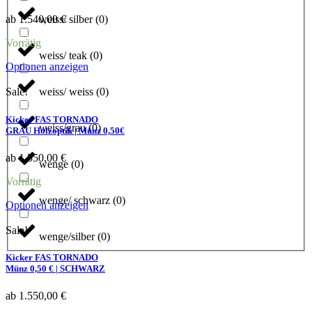
Die
Optionen
weiss/ silber
(
0
)
ab
1.540,00
€
können
auf
Vorrätig
der
weiss/ teak
(
0
)
Produktseite
Dieses
Optionen anzeigen
gewählt
Produkt
werden
weist
weiss/ weiss
(
0
)
Sale!
mehrere
Varianten
Kicker FAS TORNADO
weiss/grau
(
0
)
auf.
GRAU Holzoptik | Münz 0,50€
Die
Optionen
ab
1.550,00
€
wenge
(
0
)
können
auf
Vorrätig
der
wenge/ schwarz
(
0
)
Produktseite
Dieses
Optionen anzeigen
gewählt
Produkt
werden
weist
Sale!
wenge/silber
(
0
)
mehrere
Varianten
Kicker FAS TORNADO
auf.
Münz 0,50 € | SCHWARZ
Die
Optionen
ab
1.550,00
€
können