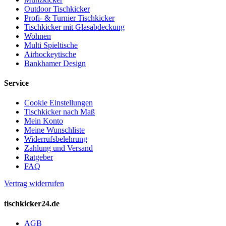
gewählt
Outdoor Tischkicker
werden
Profi- & Turnier Tischkicker
Tischkicker mit Glasabdeckung
Wohnen
Multi Spieltische
Airhockeytische
Bankhamer Design
Service
Cookie Einstellungen
Tischkicker nach Maß
Mein Konto
Meine Wunschliste
Widerrufsbelehrung
Zahlung und Versand
Ratgeber
FAQ
Vertrag widerrufen
tischkicker24.de
AGB