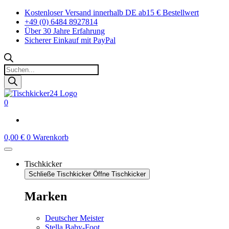
Zum
Kostenloser Versand innerhalb DE ab15 € Bestellwert
Inhalt
+49 (0) 6484 8927814
springen
Über 30 Jahre Erfahrung
Sicherer Einkauf mit PayPal
Products
search
0
0,00
€
0
Warenkorb
Tischkicker
Schließe Tischkicker
Öffne Tischkicker
Marken
Deutscher Meister
Stella Baby-Foot