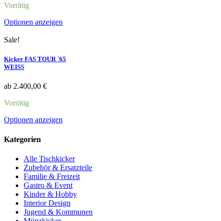
auf
Vorrätig
der
Produktseite
Dieses
Optionen anzeigen
gewählt
Produkt
werden
weist
Sale!
mehrere
Varianten
Kicker FAS TOUR ´65
auf.
WEISS
Die
Optionen
ab
2.400,00
€
können
auf
Vorrätig
der
Produktseite
Dieses
Optionen anzeigen
gewählt
Produkt
werden
weist
Kategorien
mehrere
Varianten
Alle Tischkicker
auf.
Zubehör & Ersatzteile
Die
Familie & Freizeit
Optionen
Gastro & Event
können
Kinder & Hobby
auf
Interior Design
der
Jugend & Kommunen
Produktseite
Münzkicker