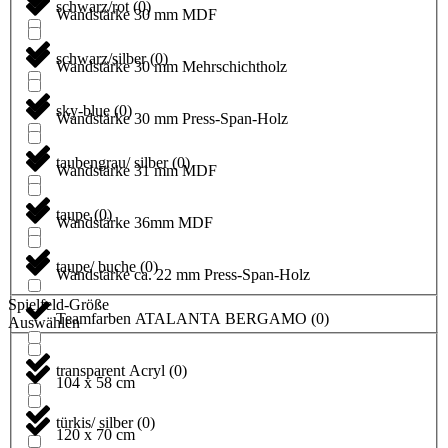
schwarz/rot
(
0
)
Wandstärke 30 mm MDF
schwarz/silber
(
0
)
Wandstärke 30 mm Mehrschichtholz
sky-blue
(
0
)
Wandstärke 30 mm Press-Span-Holz
taubengrau/ silber
(
0
)
Wandstärke 31 mm MDF
taupe
(
0
)
Wandstärke 36mm MDF
taupe/ buche
(
0
)
Wandstärke ca. 22 mm Press-Span-Holz
Spielfeld-Größe
Teamfarben ATALANTA BERGAMO
(
0
)
Auswählen
transparent Acryl
(
0
)
104 x 58 cm
türkis/ silber
(
0
)
120 x 70 cm