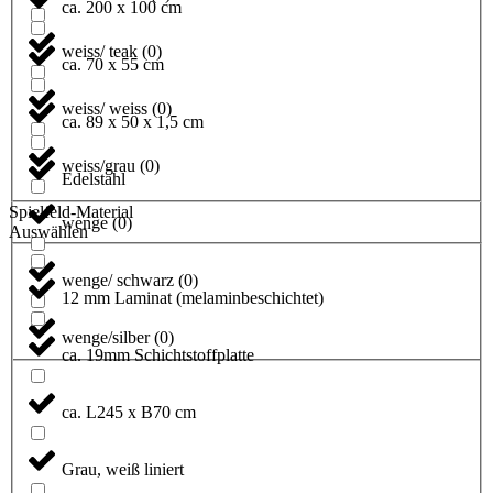
ca. 200 x 100 cm
weiss/ teak
(
0
)
ca. 70 x 55 cm
weiss/ weiss
(
0
)
ca. 89 x 50 x 1,5 cm
weiss/grau
(
0
)
Edelstahl
Spielfeld-Material
wenge
(
0
)
Auswählen
wenge/ schwarz
(
0
)
12 mm Laminat (melaminbeschichtet)
wenge/silber
(
0
)
ca. 19mm Schichtstoffplatte
ca. L245 x B70 cm
Grau, weiß liniert