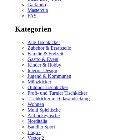
Garlando
Mastercup
FAS
Kategorien
Alle Tischkicker
Zubehör & Ersatzteile
Familie & Freizeit
Gastro & Event
Kinder & Hobby
Interior Design
Jugend & Kommunen
Münzkicker
Outdoor Tischkicker
Profi- und Turnier Tischkicker
Tischkicker mit Glasabdeckung
Wohnen
Multi Spieltische
Airhockeytische
Norditalia
Bandito Sport
Logo7
Vector 2