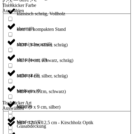
Tischkicker Farbe
Auswählen
klassisch schräg, Vollholz
ahorn
(
0
)
kurz für kompakten Stand
ahorn/ schwarz
(
0
)
MDF (3 cm, silber, schräg)
alu/ schwarz
(
0
)
MDF (4 cm, schwarz, schräg)
antharzit
(
0
)
MDF (4 cm, silber, schräg)
birnbaum
(
0
)
MDF (9 x 9 cm, schwarz)
Tischkicker Art
blau
(
0
)
MDF (9 x 9 cm, silber)
Auswählen
blau/ ecru
(
0
)
MDF 12,5 x 12,5 cm - Kirschholz Optik
Glasabdeckung