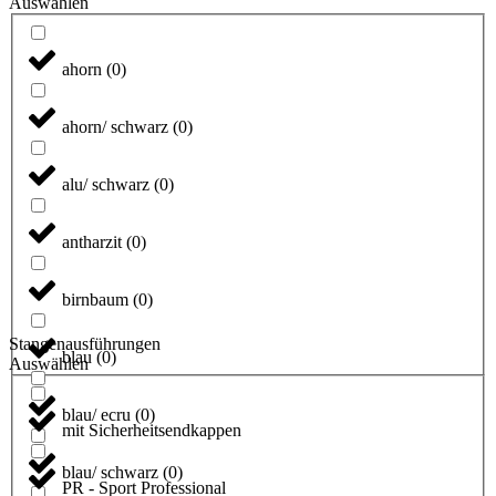
Auswählen
ahorn
(
0
)
ahorn/ schwarz
(
0
)
alu/ schwarz
(
0
)
antharzit
(
0
)
birnbaum
(
0
)
Stangenausführungen
blau
(
0
)
Auswählen
blau/ ecru
(
0
)
mit Sicherheitsendkappen
blau/ schwarz
(
0
)
PR - Sport Professional