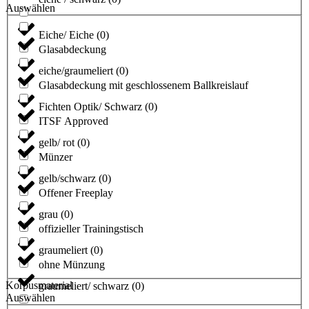
Auswählen
Eiche/ Eiche
(
0
)
Glasabdeckung
eiche/graumeliert
(
0
)
Glasabdeckung mit geschlossenem Ballkreislauf
Fichten Optik/ Schwarz
(
0
)
ITSF Approved
gelb/ rot
(
0
)
Münzer
gelb/schwarz
(
0
)
Offener Freeplay
grau
(
0
)
offizieller Trainingstisch
graumeliert
(
0
)
ohne Münzung
Korpusmaterial
graumeliert/ schwarz
(
0
)
Auswählen