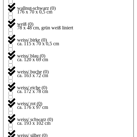
wallnut-schwarz
(
0
)
176 x 70 x 0,5 cm
weiß
(
0
)
78 x 48 cm, grün weiß liniert
weiss/ birke
(
0
)
ca. 115 x 70 x 0,5 cm
weiss/ blau
(
0
)
ca. 120 x 69 cm
weiss/ buche
(
0
)
ca. 163 x 72 cm
weiss/ eiche
(
0
)
ca. 172 x 78 cm
weiss/ rot
(
0
)
ca. 176 x 97 cm
weiss/ schwarz
(
0
)
ca. 193 x 102 cm
weiss/ silber
(
0
)