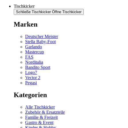
Tischkicker
Schließe Tischkicker
Öffne Tischkicker
Marken
Deutscher Meister
Stella Baby-Foot
Garlando
Mastercup
FAS
Norditalia
Bandito Sport
Logo7
Vector 2
Pegasi
Kategorien
Alle Tischkicker
Zubehör & Ersatzteile
Familie & Freizeit
Gastro & Event
Kinder & Hobby