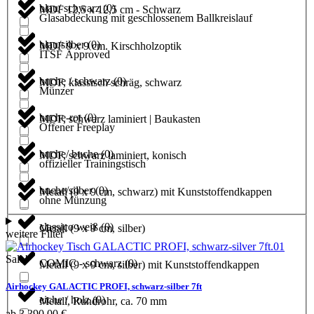
blau/ schwarz
(
0
)
MDF 12,5 x 12,5 cm - Schwarz
Glasabdeckung mit geschlossenem Ballkreislauf
blau/silber
(
0
)
MDF 9 x 9 cm. Kirschholzoptik
ITSF Approved
buche / schwarz
(
0
)
MDF, klassisch schräg, schwarz
Münzer
buche-rot
(
0
)
MDF, schwarz laminiert | Baukasten
Offener Freeplay
buche/ buche
(
0
)
MDF, schwarz laminiert, konisch
offizieller Trainingstisch
buche/silber
(
0
)
Metall (9 x 9 cm, schwarz) mit Kunststoffendkappen
ohne Münzung
classico weiß
(
0
)
Metall (9 x 9 cm, silber)
weitere Filter
Sale!
COMIC - schwarz
(
0
)
Metall (9 x 9 cm, silber) mit Kunststoffendkappen
Airhockey GALACTIC PROFI, schwarz-silber 7ft
eiche / holz
(
0
)
Metall, Rundrohr, ca. 70 mm
ab
3.390,00
€