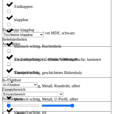
Endkappen
klappbar
Tischbeine klappbar
klassisch schräg, 4 cm MDF, schwarz
Besonderheiten
Auswählen
klassisch schräg, Buchenholz
2 x 2 eingelassene Getränkehalterungen
klassisch schräg, ca. 45mm, Vollholz-Buche, laminiert
Transportrollen
klassisch schräg, geschichtetes Birkenholz
In-/Outdoor
klassisch schräg, Metall, Rundrohr, silber
Einsatzbereich
Produktpreis
klassisch schräg, Metall, U-Profil, silber
klassisch schräg, rot
5
,- €
—
8691
,- €