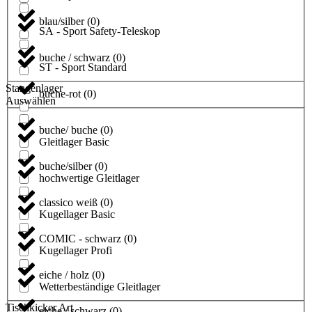
blau/silber
(
0
)
SA - Sport Safety-Teleskop
buche / schwarz
(
0
)
ST - Sport Standard
Stangenlager
buche-rot
(
0
)
Auswählen
buche/ buche
(
0
)
Gleitlager Basic
buche/silber
(
0
)
hochwertige Gleitlager
classico weiß
(
0
)
Kugellager Basic
COMIC - schwarz
(
0
)
Kugellager Profi
eiche / holz
(
0
)
Wetterbeständige Gleitlager
Tischkicker Art
eiche / schwarz
(
0
)