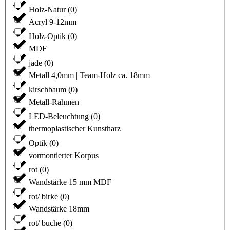
Holz-Natur
(
0
)
Acryl 9-12mm
Holz-Optik
(
0
)
MDF
jade
(
0
)
Metall 4,0mm | Team-Holz ca. 18mm
kirschbaum
(
0
)
Metall-Rahmen
LED-Beleuchtung
(
0
)
thermoplastischer Kunstharz
Optik
(
0
)
vormontierter Korpus
rot
(
0
)
Wandstärke 15 mm MDF
rot/ birke
(
0
)
Wandstärke 18mm
rot/ buche
(
0
)