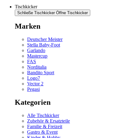
Tischkicker
Schließe Tischkicker
Öffne Tischkicker
Marken
Deutscher Meister
Stella Baby-Foot
Garlando
Mastercup
FAS
Norditalia
Bandito Sport
Logo7
Vector 2
Pegasi
Kategorien
Alle Tischkicker
Zubehör & Ersatzteile
Familie & Freizeit
Gastro & Event
Kinder & Hobby