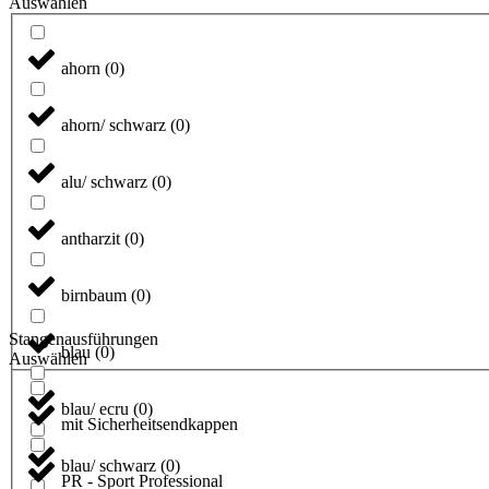
Auswählen
ahorn
(
0
)
ahorn/ schwarz
(
0
)
alu/ schwarz
(
0
)
antharzit
(
0
)
birnbaum
(
0
)
Stangenausführungen
blau
(
0
)
Auswählen
blau/ ecru
(
0
)
mit Sicherheitsendkappen
blau/ schwarz
(
0
)
PR - Sport Professional