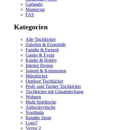
Garlando
Mastercup
FAS
Kategorien
Alle Tischkicker
Zubehör & Ersatzteile
Familie & Freizeit
Gastro & Event
Kinder & Hobby
Interior Design
Jugend & Kommunen
Münzkicker
Outdoor Tischkicker
Profi- und Turnier Tischkicker
Tischkicker mit Glasabdeckung
Wohnen
Multi Spieltische
Airhockeytische
Norditalia
Bandito Sport
Logo7
Vector 2