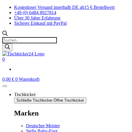
Zum
Kostenloser Versand innerhalb DE ab15 € Bestellwert
Inhalt
+49 (0) 6484 8927814
springen
Über 30 Jahre Erfahrung
Sicherer Einkauf mit PayPal
Products
search
0
0,00
€
0
Warenkorb
Tischkicker
Schließe Tischkicker
Öffne Tischkicker
Marken
Deutscher Meister
Stella Baby-Foot