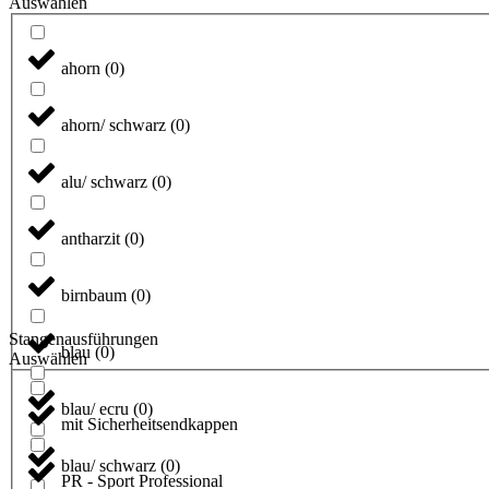
Auswählen
ahorn
(
0
)
ahorn/ schwarz
(
0
)
alu/ schwarz
(
0
)
antharzit
(
0
)
birnbaum
(
0
)
Stangenausführungen
blau
(
0
)
Auswählen
blau/ ecru
(
0
)
mit Sicherheitsendkappen
blau/ schwarz
(
0
)
PR - Sport Professional