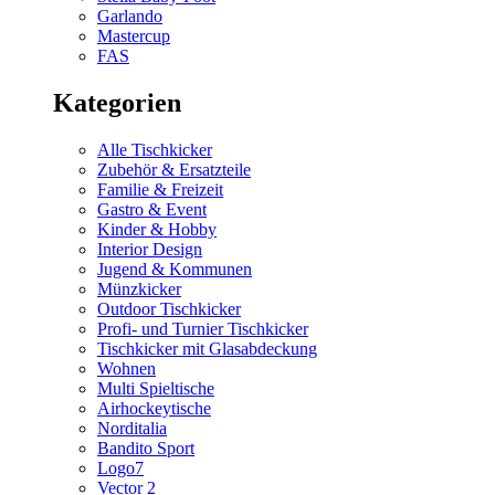
Garlando
Mastercup
FAS
Kategorien
Alle Tischkicker
Zubehör & Ersatzteile
Familie & Freizeit
Gastro & Event
Kinder & Hobby
Interior Design
Jugend & Kommunen
Münzkicker
Outdoor Tischkicker
Profi- und Turnier Tischkicker
Tischkicker mit Glasabdeckung
Wohnen
Multi Spieltische
Airhockeytische
Norditalia
Bandito Sport
Logo7
Vector 2