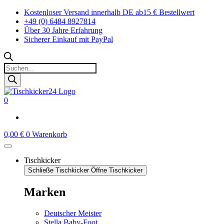
Zum
Kostenloser Versand innerhalb DE ab15 € Bestellwert
Inhalt
+49 (0) 6484 8927814
springen
Über 30 Jahre Erfahrung
Sicherer Einkauf mit PayPal
Products
search
0
0,00
€
0
Warenkorb
Tischkicker
Schließe Tischkicker
Öffne Tischkicker
Marken
Deutscher Meister
Stella Baby-Foot