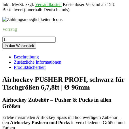
Inkl. MwSt. zzgl.
Versandkosten
Kostenloser Versand ab 15 €
Bestellwert (innerhalb Deutschlands).
Vorrätig
Airhockey
PUSHER
In den Warenkorb
PROFI,
schwarz
Beschreibung
für
Zusätzliche Informationen
Tischgrößen
Produktsicherheit
6,7,8ft,
Ø
Airhockey PUSHER PROFI, schwarz für
96mm
Menge
Tischgrößen 6,7,8ft | Ø 96mm
Airhockey Zubehör – Pusher & Pucks in allen
Größen
Erlebe maximalen Airhockey Spass mit hochwertigem Zubehör –
den
Airhockey Pushern und Pucks
in verschiedenen Größen und
Farben.