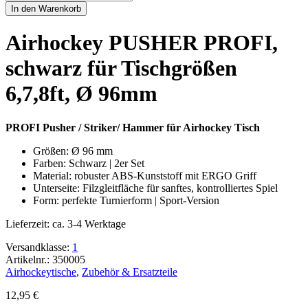
PUSHER
In den Warenkorb
PROFI,
schwarz
Airhockey PUSHER PROFI,
für
Tischgrößen
schwarz für Tischgrößen
6,7,8ft,
Ø
6,7,8ft, Ø 96mm
96mm
Menge
PROFI Pusher / Striker/ Hammer für Airhockey Tisch
Größen: Ø 96 mm
Farben: Schwarz | 2er Set
Material: robuster ABS-Kunststoff mit ERGO Griff
Unterseite: Filzgleitfläche für sanftes, kontrolliertes Spiel
Form: perfekte Turnierform | Sport-Version
Lieferzeit:
ca. 3-4 Werktage
Versandklasse:
1
Artikelnr.: 350005
Airhockeytische
,
Zubehör & Ersatzteile
12,95
€