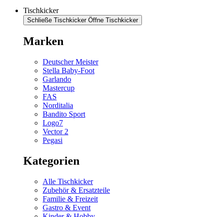
Tischkicker
Schließe Tischkicker
Öffne Tischkicker
Marken
Deutscher Meister
Stella Baby-Foot
Garlando
Mastercup
FAS
Norditalia
Bandito Sport
Logo7
Vector 2
Pegasi
Kategorien
Alle Tischkicker
Zubehör & Ersatzteile
Familie & Freizeit
Gastro & Event
Kinder & Hobby