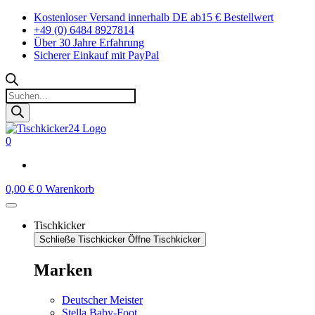
Zum
Kostenloser Versand innerhalb DE ab15 € Bestellwert
Inhalt
+49 (0) 6484 8927814
springen
Über 30 Jahre Erfahrung
Sicherer Einkauf mit PayPal
Products
search
0
0,00
€
0
Warenkorb
Tischkicker
Schließe Tischkicker
Öffne Tischkicker
Marken
Deutscher Meister
Stella Baby-Foot