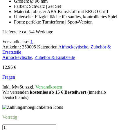
Größen: Ø 96 mm
Farben: Schwarz | 2er Set
Material: robuster ABS-Kunststoff mit ERGO Griff
Unterseite: Filzgleitfläche für sanftes, kontrolliertes Spiel
Form: perfekte Turnierform | Sport-Version
Lieferzeit:
ca. 3-4 Werktage
Versandklasse:
1
Artikelnr.:
350005
Kategorien
Airhockeytische
,
Zubehör &
Ersatzteile
Airhockeytische
,
Zubehör & Ersatzteile
12,95
€
Fragen
Inkl. MwSt. zzgl.
Versandkosten
Wir versenden
kostenlos ab 15 € Bestellwert
(innerhalb
Deutschlands).
Vorrätig
Airhockey