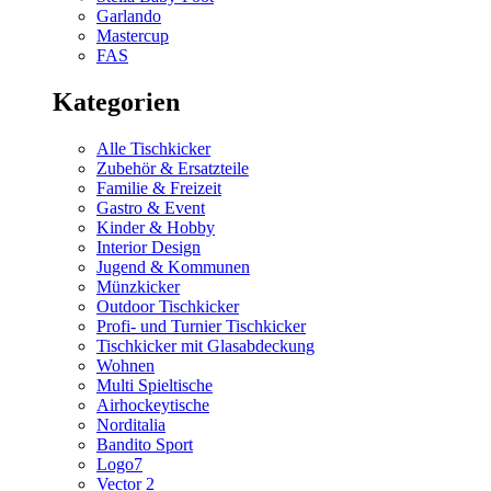
Garlando
Mastercup
FAS
Kategorien
Alle Tischkicker
Zubehör & Ersatzteile
Familie & Freizeit
Gastro & Event
Kinder & Hobby
Interior Design
Jugend & Kommunen
Münzkicker
Outdoor Tischkicker
Profi- und Turnier Tischkicker
Tischkicker mit Glasabdeckung
Wohnen
Multi Spieltische
Airhockeytische
Norditalia
Bandito Sport
Logo7
Vector 2