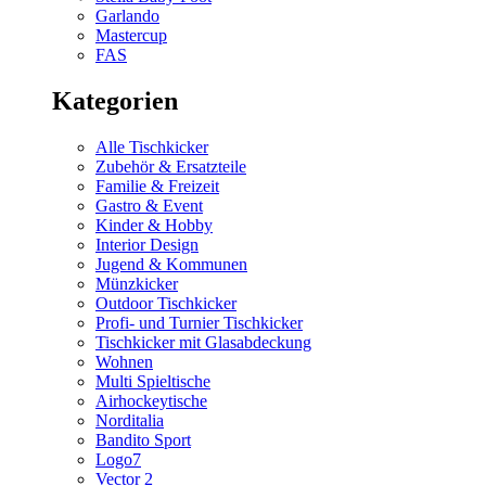
Garlando
Mastercup
FAS
Kategorien
Alle Tischkicker
Zubehör & Ersatzteile
Familie & Freizeit
Gastro & Event
Kinder & Hobby
Interior Design
Jugend & Kommunen
Münzkicker
Outdoor Tischkicker
Profi- und Turnier Tischkicker
Tischkicker mit Glasabdeckung
Wohnen
Multi Spieltische
Airhockeytische
Norditalia
Bandito Sport
Logo7
Vector 2