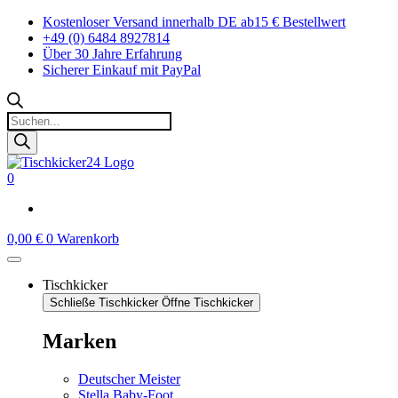
Zum
Kostenloser Versand innerhalb DE ab15 € Bestellwert
Inhalt
+49 (0) 6484 8927814
springen
Über 30 Jahre Erfahrung
Sicherer Einkauf mit PayPal
Products
search
0
0,00
€
0
Warenkorb
Tischkicker
Schließe Tischkicker
Öffne Tischkicker
Marken
Deutscher Meister
Stella Baby-Foot