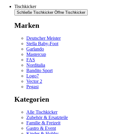
Tischkicker
Schließe Tischkicker
Öffne Tischkicker
Marken
Deutscher Meister
Stella Baby-Foot
Garlando
Mastercup
FAS
Norditalia
Bandito Sport
Logo7
Vector 2
Pegasi
Kategorien
Alle Tischkicker
Zubehör & Ersatzteile
Familie & Freizeit
Gastro & Event
Kinder & Hobby