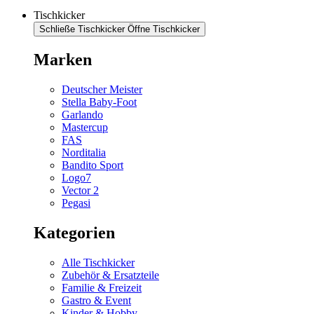
Tischkicker
Schließe Tischkicker
Öffne Tischkicker
Marken
Deutscher Meister
Stella Baby-Foot
Garlando
Mastercup
FAS
Norditalia
Bandito Sport
Logo7
Vector 2
Pegasi
Kategorien
Alle Tischkicker
Zubehör & Ersatzteile
Familie & Freizeit
Gastro & Event
Kinder & Hobby