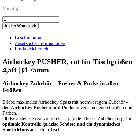
Vorrätig
Airhockey
PUSHER,
In den Warenkorb
rot
für
Beschreibung
Tischgrößen
Zusätzliche Informationen
4,5ft,
Produktsicherheit
Ø
75mm
Airhockey PUSHER, rot für Tischgrößen
Menge
4,5ft | Ø 75mm
Airhockey Zubehör – Pusher & Pucks in allen
Größen
Erlebe maximalen Airhockey Spass mit hochwertigem Zubehör –
den
Airhockey Pushern und Pucks
in verschiedenen Größen und
Farben.
Ob Ersatzteile, Ergänzung oder Upgrade: Dieses Zubehör sorgt für
optimale Kontrolle, präzise Schüsse und ein dynamisches
Spielerlebnis
auf jedem Tisch.