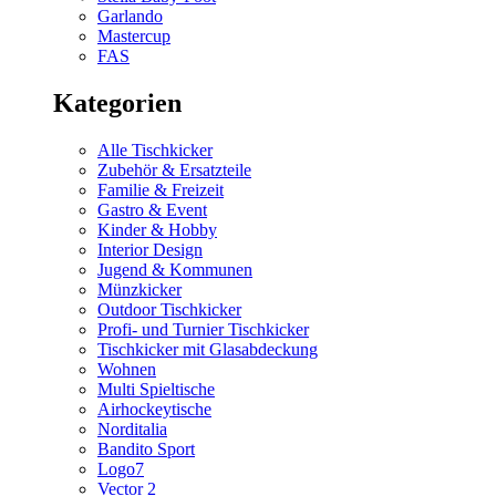
Garlando
Mastercup
FAS
Kategorien
Alle Tischkicker
Zubehör & Ersatzteile
Familie & Freizeit
Gastro & Event
Kinder & Hobby
Interior Design
Jugend & Kommunen
Münzkicker
Outdoor Tischkicker
Profi- und Turnier Tischkicker
Tischkicker mit Glasabdeckung
Wohnen
Multi Spieltische
Airhockeytische
Norditalia
Bandito Sport
Logo7
Vector 2