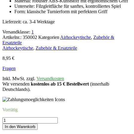
Material: robuster ABS-Kunststoff mit ergonomischem Griff
Unterseite: Filzgleitfläche für sanftes, kontrolliertes Spiel
Form: klassische Turnierform mit perfektem Griff
Lieferzeit:
ca. 3-4 Werktage
Versandklasse:
1
Artikelnr.:
350002
Kategorien
Airhockeytische
,
Zubehör &
Ersatzteile
Airhockeytische
,
Zubehör & Ersatzteile
8,95
€
Fragen
Inkl. MwSt. zzgl.
Versandkosten
Wir versenden
kostenlos ab 15 € Bestellwert
(innerhalb
Deutschlands).
Vorrätig
Airhockey
PUSHER,
In den Warenkorb
rot