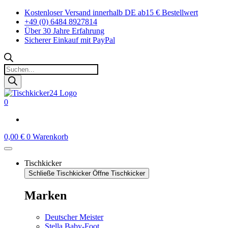
Zum
Kostenloser Versand innerhalb DE ab15 € Bestellwert
Inhalt
+49 (0) 6484 8927814
springen
Über 30 Jahre Erfahrung
Sicherer Einkauf mit PayPal
Products
search
0
0,00
€
0
Warenkorb
Tischkicker
Schließe Tischkicker
Öffne Tischkicker
Marken
Deutscher Meister
Stella Baby-Foot