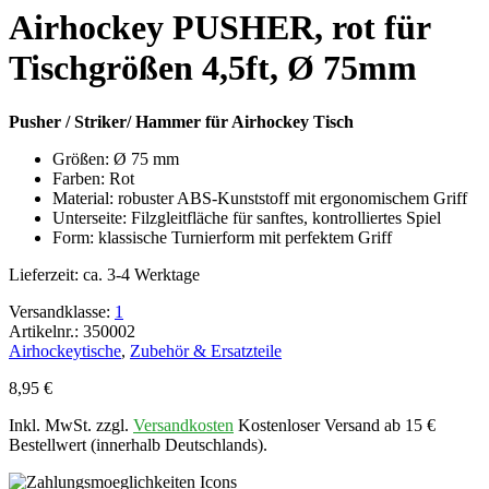
für
Airhockey PUSHER, rot für
Tischgrößen
4,5ft,
Tischgrößen 4,5ft, Ø 75mm
Ø
75mm
Menge
Pusher / Striker/ Hammer für Airhockey Tisch
Größen: Ø 75 mm
Farben: Rot
Material: robuster ABS-Kunststoff mit ergonomischem Griff
Unterseite: Filzgleitfläche für sanftes, kontrolliertes Spiel
Form: klassische Turnierform mit perfektem Griff
Lieferzeit:
ca. 3-4 Werktage
Versandklasse:
1
Artikelnr.: 350002
Airhockeytische
,
Zubehör & Ersatzteile
8,95
€
Inkl. MwSt. zzgl.
Versandkosten
Kostenloser Versand ab 15 €
Bestellwert (innerhalb Deutschlands).