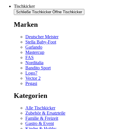
Tischkicker
Schließe Tischkicker
Öffne Tischkicker
Marken
Deutscher Meister
Stella Baby-Foot
Garlando
Mastercup
FAS
Norditalia
Bandito Sport
Logo7
Vector 2
Pegasi
Kategorien
Alle Tischkicker
Zubehör & Ersatzteile
Familie & Freizeit
Gastro & Event
Kinder & Hobby