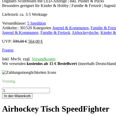
Digitales Scoreboard mit LED-Anzeige | inkl. Pusher & Pucks
Besonders geeignet für Kinder & Hobby | Familie & Freizeit | Jug
Lieferzeit:
ca. 3-5 Werktage
Versandklasse:
5 Spedition
Artikelnr.:
301520
Kategorien
Jugend & Kommunen
,
Familie & Freiz
Jugend & Kommunen
,
Familie & Freizeit
,
Airhockeytische
,
Kinder 
Ursprünglicher
Aktueller
UVP:
599,00
€
564,00
€
Preis
Preis
Fragen
war:
ist:
599,00 €
564,00 €.
Inkl. MwSt. zzgl.
Versandkosten
Wir versenden
kostenlos ab 15 € Bestellwert
(innerhalb Deutschland
Vorrätig
Airhockey
Tisch
In den Warenkorb
SpeedFighter
Menge
Airhockey Tisch SpeedFighter