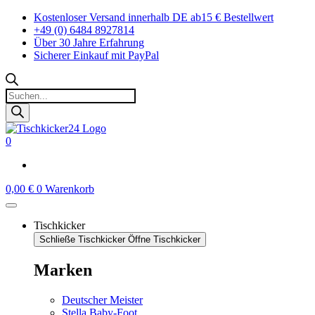
Zum
Kostenloser Versand innerhalb DE ab15 € Bestellwert
Inhalt
+49 (0) 6484 8927814
springen
Über 30 Jahre Erfahrung
Sicherer Einkauf mit PayPal
Products
search
0
0,00
€
0
Warenkorb
Tischkicker
Schließe Tischkicker
Öffne Tischkicker
Marken
Deutscher Meister
Stella Baby-Foot