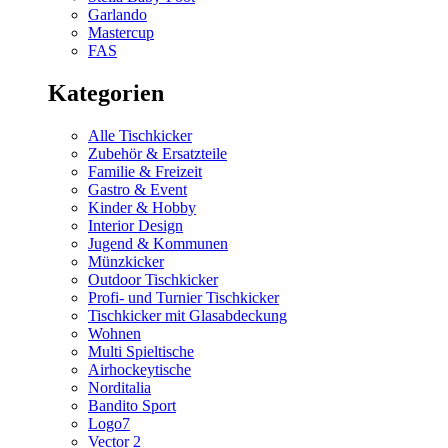
Garlando
Mastercup
FAS
Kategorien
Alle Tischkicker
Zubehör & Ersatzteile
Familie & Freizeit
Gastro & Event
Kinder & Hobby
Interior Design
Jugend & Kommunen
Münzkicker
Outdoor Tischkicker
Profi- und Turnier Tischkicker
Tischkicker mit Glasabdeckung
Wohnen
Multi Spieltische
Airhockeytische
Norditalia
Bandito Sport
Logo7
Vector 2