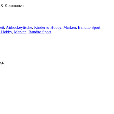
end & Kommunen
eit
,
Airhockeytische
,
Kinder & Hobby
,
Marken
,
Bandito Sport
& Hobby
,
Marken
,
Bandito Sport
s).