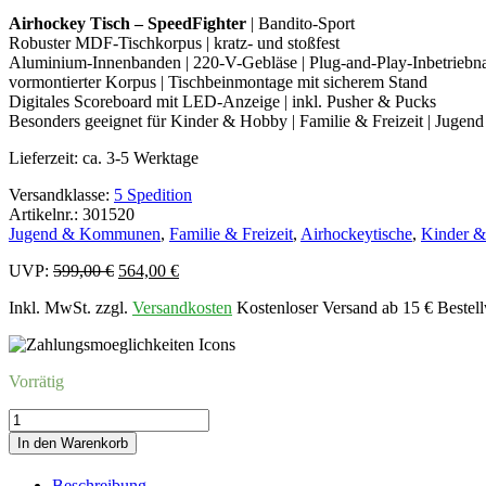
Airhockey Tisch – SpeedFighter
| Bandito-Sport
Robuster MDF-Tischkorpus | kratz- und stoßfest
Aluminium-Innenbanden | 220-V-Gebläse | Plug-and-Play-Inbetrieb
vormontierter Korpus | Tischbeinmontage mit sicherem Stand
Digitales Scoreboard mit LED-Anzeige | inkl. Pusher & Pucks
Besonders geeignet für Kinder & Hobby | Familie & Freizeit | Jug
Lieferzeit:
ca. 3-5 Werktage
Versandklasse:
5 Spedition
Artikelnr.: 301520
Jugend & Kommunen
,
Familie & Freizeit
,
Airhockeytische
,
Kinder 
Ursprünglicher
Aktueller
UVP:
599,00
€
564,00
€
Preis
Preis
Inkl. MwSt. zzgl.
Versandkosten
Kostenloser Versand ab 15 € Bestell
war:
ist:
599,00 €
564,00 €.
Vorrätig
Airhockey
Tisch
In den Warenkorb
SpeedFighter
Menge
Beschreibung