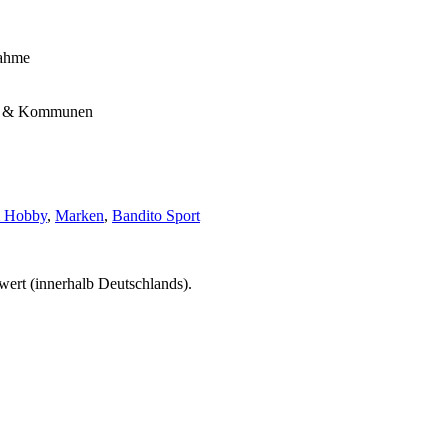
nahme
end & Kommunen
& Hobby
,
Marken
,
Bandito Sport
wert (innerhalb Deutschlands).