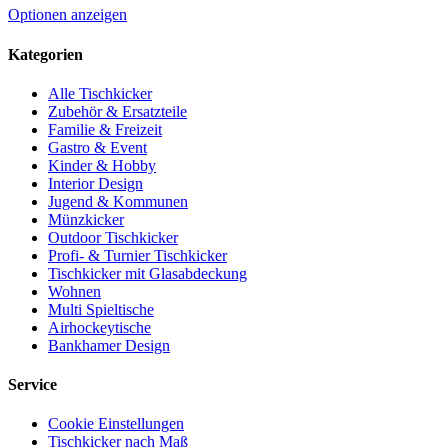
der
Dieses
Optionen anzeigen
Produktseite
Produkt
gewählt
weist
Kategorien
werden
mehrere
Varianten
Alle Tischkicker
auf.
Zubehör & Ersatzteile
Die
Familie & Freizeit
Optionen
Gastro & Event
können
Kinder & Hobby
auf
Interior Design
der
Jugend & Kommunen
Produktseite
Münzkicker
gewählt
Outdoor Tischkicker
werden
Profi- & Turnier Tischkicker
Tischkicker mit Glasabdeckung
Wohnen
Multi Spieltische
Airhockeytische
Bankhamer Design
Service
Cookie Einstellungen
Tischkicker nach Maß