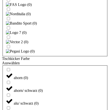
(
0
)
(
0
)
(
0
)
(
0
)
(
0
)
(
0
)
Tischkicker Farbe
Auswählen
ahorn
(
0
)
ahorn/ schwarz
(
0
)
alu/ schwarz
(
0
)