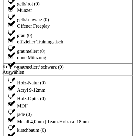
gelb/ rot
(
0
)
Münzer
gelb/schwarz
(
0
)
Offener Freeplay
grau
(
0
)
offizieller Trainingstisch
graumeliert
(
0
)
ohne Münzung
Korpusmaterial
graumeliert/ schwarz
(
0
)
Auswählen
Holz-Natur
(
0
)
Acryl 9-12mm
Holz-Optik
(
0
)
MDF
jade
(
0
)
Metall 4,0mm | Team-Holz ca. 18mm
kirschbaum
(
0
)