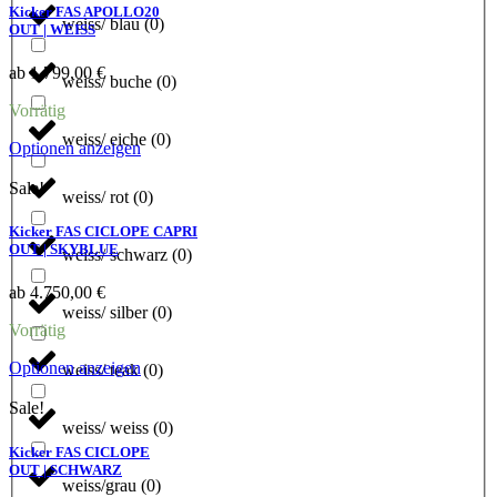
Varianten
Kicker FAS APOLLO20
weiss/ blau
(
0
)
auf.
OUT | WEISS
Die
Optionen
ab
1.799,00
€
weiss/ buche
(
0
)
können
auf
Vorrätig
der
weiss/ eiche
(
0
)
Produktseite
Dieses
Optionen anzeigen
gewählt
Produkt
werden
weist
Sale!
weiss/ rot
(
0
)
mehrere
Varianten
Kicker FAS CICLOPE CAPRI
auf.
OUT | SKYBLUE
weiss/ schwarz
(
0
)
Die
Optionen
ab
4.750,00
€
können
weiss/ silber
(
0
)
auf
Vorrätig
der
Produktseite
Dieses
Optionen anzeigen
weiss/ teak
(
0
)
gewählt
Produkt
werden
weist
Sale!
mehrere
weiss/ weiss
(
0
)
Varianten
Kicker FAS CICLOPE
auf.
OUT | SCHWARZ
weiss/grau
(
0
)
Die