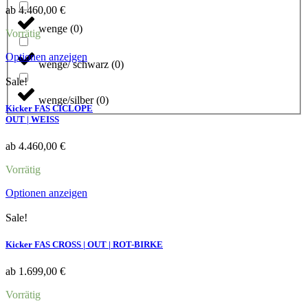
Optionen
ab
4.460,00
€
können
wenge
(
0
)
auf
Vorrätig
der
Produktseite
Dieses
Optionen anzeigen
wenge/ schwarz
(
0
)
gewählt
Produkt
werden
weist
Sale!
mehrere
wenge/silber
(
0
)
Varianten
Kicker FAS CICLOPE
auf.
OUT | WEISS
Die
Optionen
ab
4.460,00
€
können
auf
Vorrätig
der
Produktseite
Dieses
Optionen anzeigen
gewählt
Produkt
werden
weist
Sale!
mehrere
Varianten
Kicker FAS CROSS | OUT | ROT-BIRKE
auf.
Die
ab
1.699,00
€
Optionen
können
Vorrätig
auf