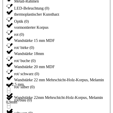
Metall-Rahmen
LED-Beleuchtung
(
0
)
thermoplastischer Kunstharz
Optik
(
0
)
vormontierter Korpus
rot
(
0
)
Wandstärke 15 mm MDF
rot/ birke
(
0
)
Wandstärke 18mm
rot/ buche
(
0
)
Wandstärke 20 mm MDF
rot/ schwarz
(
0
)
Wandstärke 22 mm Mehrschicht-Holz-Korpus, Melamin
ca. 2,5 mm
rot/ silber
(
0
)
Wandstärke 22mm Mehrschicht-Holz-Korpus, Melamin
rot/blau
(
0
)
0,9mm