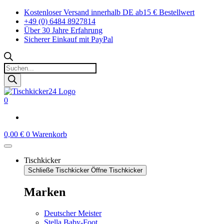
Zum
Kostenloser Versand innerhalb DE ab15 € Bestellwert
Inhalt
+49 (0) 6484 8927814
springen
Über 30 Jahre Erfahrung
Sicherer Einkauf mit PayPal
Products
search
0
0,00
€
0
Warenkorb
Tischkicker
Schließe Tischkicker
Öffne Tischkicker
Marken
Deutscher Meister
Stella Baby-Foot