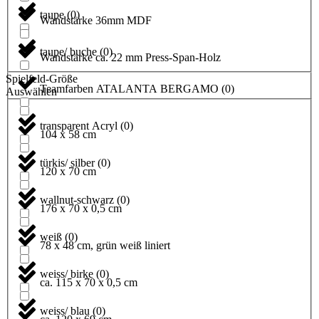
taupe
(
0
)
Wandstärke 36mm MDF
taupe/ buche
(
0
)
Wandstärke ca. 22 mm Press-Span-Holz
Spielfeld-Größe
Teamfarben ATALANTA BERGAMO
(
0
)
Auswählen
transparent Acryl
(
0
)
104 x 58 cm
türkis/ silber
(
0
)
120 x 70 cm
wallnut-schwarz
(
0
)
176 x 70 x 0,5 cm
weiß
(
0
)
78 x 48 cm, grün weiß liniert
weiss/ birke
(
0
)
ca. 115 x 70 x 0,5 cm
weiss/ blau
(
0
)