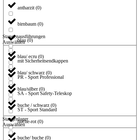
antharzit
(
0
)
birnbaum
(
0
)
Stangenausführungen
blau
(
0
)
Auswählen
blau/ ecru
(
0
)
mit Sicherheitsendkappen
blau/ schwarz
(
0
)
PR - Sport Professional
blau/silber
(
0
)
SA - Sport Safety-Teleskop
buche / schwarz
(
0
)
ST - Sport Standard
Stangenlager
buche-rot
(
0
)
Auswählen
buche/ buche
(
0
)