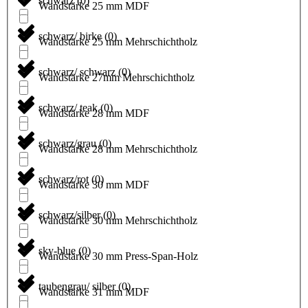
schwarz
(
0
)
Wandstärke 25 mm MDF
schwarz/ birke
(
0
)
Wandstärke 25 mm Mehrschichtholz
schwarz/ schwarz
(
0
)
Wandstärke 27mm Mehrschichtholz
schwarz/ teak
(
0
)
Wandstärke 28 mm MDF
schwarz/grau
(
0
)
Wandstärke 28 mm Mehrschichtholz
schwarz/rot
(
0
)
Wandstärke 30 mm MDF
schwarz/silber
(
0
)
Wandstärke 30 mm Mehrschichtholz
sky-blue
(
0
)
Wandstärke 30 mm Press-Span-Holz
taubengrau/ silber
(
0
)
Wandstärke 31 mm MDF