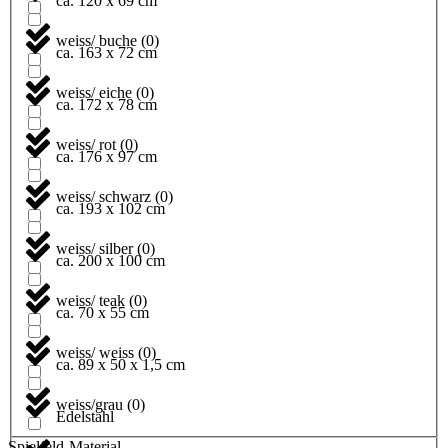
ca. 120 x 69 cm
weiss/ buche
(
0
)
ca. 163 x 72 cm
weiss/ eiche
(
0
)
ca. 172 x 78 cm
weiss/ rot
(
0
)
ca. 176 x 97 cm
weiss/ schwarz
(
0
)
ca. 193 x 102 cm
weiss/ silber
(
0
)
ca. 200 x 100 cm
weiss/ teak
(
0
)
ca. 70 x 55 cm
weiss/ weiss
(
0
)
ca. 89 x 50 x 1,5 cm
weiss/grau
(
0
)
Edelstahl
Spielfeld-Material