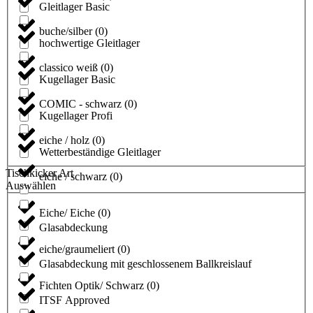
Gleitlager Basic
buche/silber
(
0
)
hochwertige Gleitlager
classico weiß
(
0
)
Kugellager Basic
COMIC - schwarz
(
0
)
Kugellager Profi
eiche / holz
(
0
)
Wetterbeständige Gleitlager
Tischkicker Art
eiche / schwarz
(
0
)
Auswählen
Eiche/ Eiche
(
0
)
Glasabdeckung
eiche/graumeliert
(
0
)
Glasabdeckung mit geschlossenem Ballkreislauf
Fichten Optik/ Schwarz
(
0
)
ITSF Approved