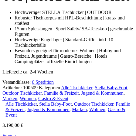
Hochwertiger STELLA Tischkicker | OUTDOOR
Robuster Tischkorpus mit HPL-Beschichtung | kratz- und
stoßfest
15mm Spielstangen | Sport Safety/ SA-Teleskop | geschraubte
Figuren
Hochwertige Kugellager | Standard-Griffe | inkl. 10
Tischkickerbälle
Besonders geeignet für modernes Wohnen | Hobby und
Freizeit, Jugendräume | Gastro-Bereiche | Hotels |
Campingplätze | offizielle Einrichtungen
Lieferzeit:
ca. 2-4 Wochen
Versandklasse:
6 Spedition
Artikelnr.:
100509
Kategorien
Alle Tischkicker
,
Stella Baby-Foot
,
Outdoor Tischkicker
,
Familie & Freizeit
,
Jugend & Kommunen
,
Marken
,
Wohnen
,
Gastro & Event
Alle Tischkicker
,
Stella Baby-Foot
,
Outdoor Tischkicker
,
Familie
& Freizeit
,
Jugend & Kommunen
,
Marken
,
Wohnen
,
Gastro &
Event
3.190,00
€
Fragen