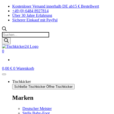
Zum
Kostenloser Versand innerhalb DE ab15 € Bestellwert
Inhalt
+49 (0) 6484 8927814
springen
Über 30 Jahre Erfahrung
Sicherer Einkauf mit PayPal
Products
search
0
0,00
€
0
Warenkorb
Tischkicker
Schließe Tischkicker
Öffne Tischkicker
Marken
Deutscher Meister
Stella Baby-Foot