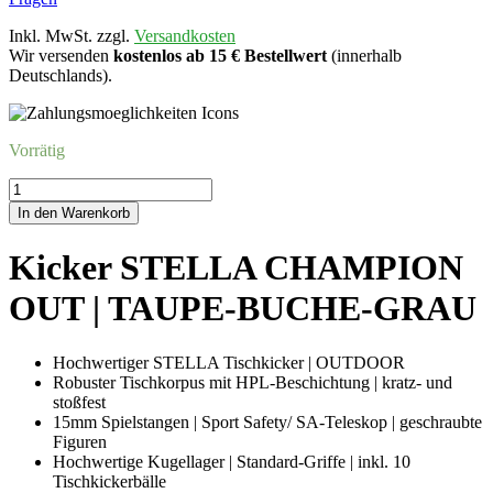
Inkl. MwSt. zzgl.
Versandkosten
Wir versenden
kostenlos ab 15 € Bestellwert
(innerhalb
Deutschlands).
Vorrätig
Kicker
STELLA
In den Warenkorb
CHAMPIONOUT
|
Kicker STELLA CHAMPION
TAUPE-
BUCHE-
OUT | TAUPE-BUCHE-GRAU
GRAU
Menge
Hochwertiger STELLA Tischkicker | OUTDOOR
Robuster Tischkorpus mit HPL-Beschichtung | kratz- und
stoßfest
15mm Spielstangen | Sport Safety/ SA-Teleskop | geschraubte
Figuren
Hochwertige Kugellager | Standard-Griffe | inkl. 10
Tischkickerbälle