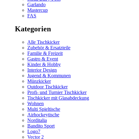
Garlando
Mastercup
FAS
Kategorien
Alle Tischkicker
Zubehör & Ersatzteile
Familie & Freizeit
Gastro & Event
Kinder & Hobby
Interior Design
Jugend & Kommunen
Münzkicker
Outdoor Tischkicker
Profi- und Turnier Tischkicker
Tischkicker mit Glasabdeckung
Wohnen
Multi Spieltische
Airhockeytische
Norditalia
Bandito Sport
Logo7
Vector 2