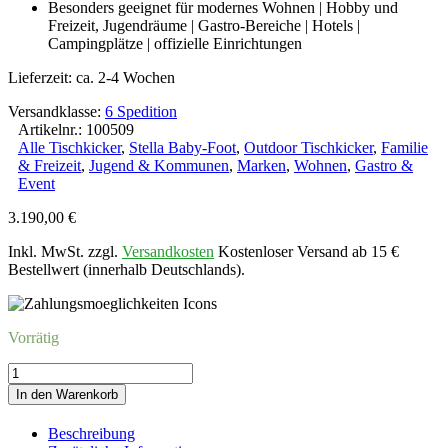
Besonders geeignet für modernes Wohnen | Hobby und
Freizeit, Jugendräume | Gastro-Bereiche | Hotels |
Campingplätze | offizielle Einrichtungen
Lieferzeit:
ca. 2-4 Wochen
Versandklasse:
6 Spedition
Artikelnr.: 100509
Alle Tischkicker
,
Stella Baby-Foot
,
Outdoor Tischkicker
,
Familie
& Freizeit
,
Jugend & Kommunen
,
Marken
,
Wohnen
,
Gastro &
Event
3.190,00
€
Inkl. MwSt. zzgl.
Versandkosten
Kostenloser Versand ab 15 €
Bestellwert (innerhalb Deutschlands).
Vorrätig
Kicker
STELLA
In den Warenkorb
CHAMPIONOUT
|
Beschreibung
TAUPE-