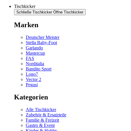
Tischkicker
Schließe Tischkicker
Öffne Tischkicker
Marken
Deutscher Meister
Stella Baby-Foot
Garlando
Mastercup
FAS
Norditalia
Bandito Sport
Logo7
Vector 2
Pegasi
Kategorien
Alle Tischkicker
Zubehör & Ersatzteile
Familie & Freizeit
Gastro & Event
Kinder & Hobby