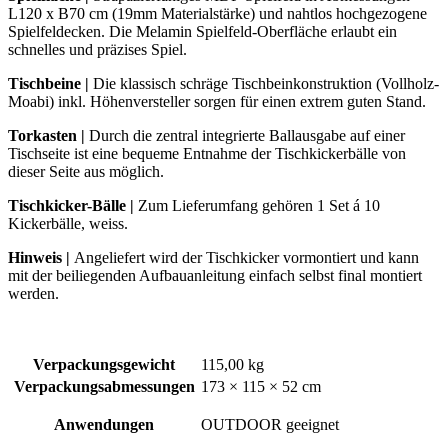
L120 x B70 cm (19mm Materialstärke) und nahtlos hochgezogene
Spielfeldecken. Die Melamin Spielfeld-Oberfläche erlaubt ein
schnelles und präzises Spiel.
Tischbeine
|
Die klassisch schräge Tischbeinkonstruktion (Vollholz-
Moabi) inkl. Höhenversteller sorgen für einen extrem guten Stand.
Torkasten
|
Durch die zentral integrierte Ballausgabe auf einer
Tischseite ist eine bequeme Entnahme der Tischkickerbälle von
dieser Seite aus möglich.
Tischkicker-Bälle |
Zum Lieferumfang gehören 1 Set á 10
Kickerbälle, weiss.
Hinweis |
Angeliefert wird der Tischkicker vormontiert und kann
mit der beiliegenden Aufbauanleitung einfach selbst final montiert
werden.
Verpackungsgewicht
115,00 kg
Verpackungsabmessungen
173 × 115 × 52 cm
Anwendungen
OUTDOOR geeignet