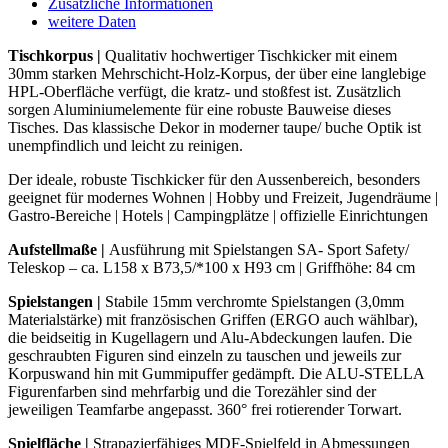
Zusätzliche Informationen
BUCHE-
weitere Daten
GRAU
Menge
Tischkorpus |
Qualitativ hochwertiger Tischkicker mit einem
30mm starken Mehrschicht-Holz-Korpus, der über eine langlebige
HPL-Oberfläche verfügt, die kratz- und stoßfest ist. Zusätzlich
sorgen Aluminiumelemente für eine robuste Bauweise dieses
Tisches. Das klassische Dekor in moderner taupe/ buche Optik ist
unempfindlich und leicht zu reinigen.
Der ideale, robuste Tischkicker für den Aussenbereich, besonders
geeignet für modernes Wohnen | Hobby und Freizeit, Jugendräume |
Gastro-Bereiche | Hotels | Campingplätze | offizielle Einrichtungen
Aufstellmaße |
Ausführung mit Spielstangen SA- Sport Safety/
Teleskop – ca. L158 x B73,5/*100 x H93 cm | Griffhöhe: 84 cm
Spielstangen
|
Stabile 15mm verchromte Spielstangen (3,0mm
Materialstärke) mit französischen Griffen (ERGO auch wählbar),
die beidseitig in Kugellagern und Alu-Abdeckungen laufen. Die
geschraubten Figuren sind einzeln zu tauschen und jeweils zur
Korpuswand hin mit Gummipuffer gedämpft. Die ALU-STELLA
Figurenfarben sind mehrfarbig und die Torezähler sind der
jeweiligen Teamfarbe angepasst. 360° frei rotierender Torwart.
Spielfläche |
Strapazierfähiges MDF-Spielfeld in Abmessungen