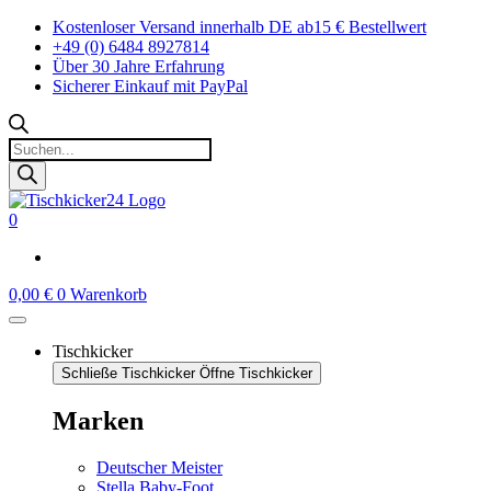
Zum
Kostenloser Versand innerhalb DE ab15 € Bestellwert
Inhalt
+49 (0) 6484 8927814
springen
Über 30 Jahre Erfahrung
Sicherer Einkauf mit PayPal
Products
search
0
0,00
€
0
Warenkorb
Tischkicker
Schließe Tischkicker
Öffne Tischkicker
Marken
Deutscher Meister
Stella Baby-Foot