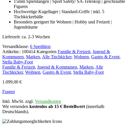
15mm Spielstangen | Sport Safety/ SA-Teleskop | geschraubte
Figuren
Hochwertige Kugellager | Standard-Griffe | inkl. 5
Tischkickerbälle
Besonders geeignet für Wohnen | Hobby und Freizeit |
Jugendräume
Lieferzeit:
ca. 2-3 Wochen
Versandklasse:
6 Spedition
Artikelnr.:
100414
Kategorien
Familie & Freizeit
,
Jugend &
Kommunen
,
Marken
,
Alle Tischkicker
,
Wohnen
,
Gastro & Event
,
Stella Baby-Foot
Familie & Freizeit
,
Jugend & Kommunen
,
Marken
,
Alle
Tischkicker
,
Wohnen
,
Gastro & Event
,
Stella Baby-Foot
1.099,00
€
Fragen
Inkl. MwSt. zzgl.
Versandkosten
Wir versenden
kostenlos ab 15 € Bestellwert
(innerhalb
Deutschlands).