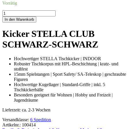
Vorrätig
Kicker
STELLA
In den Warenkorb
CLUBSCHWARZ-
SCHWARZ
Kicker STELLA CLUB
Menge
SCHWARZ-SCHWARZ
Hochwertiger STELLA Tischkicker | INDOOR
Robuster Tischkorpus mit HPL-Beschichtung | kratz- und
stoßfest
15mm Spielstangen | Sport Safety/ SA-Teleskop | geschraubte
Figuren
Hochwertige Kugellager | Standard-Griffe | inkl. 5
Tischkickerbälle
Besonders geeignet für Wohnen | Hobby und Freizeit |
Jugendräume
Lieferzeit:
ca. 2-3 Wochen
Versandklasse:
6 Spedition
Artikelnr.: 100414