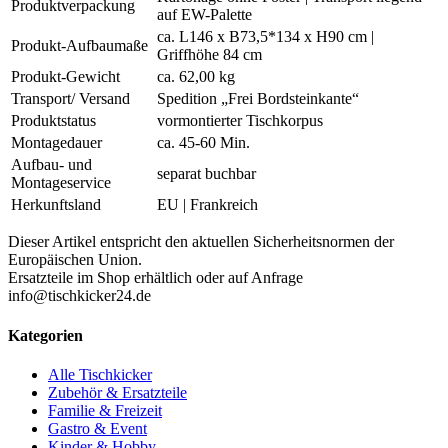
Produktverpackung
auf EW-Palette
ca. L146 x B73,5*134 x H90 cm |
Produkt-Aufbaumaße
Griffhöhe 84 cm
Produkt-Gewicht
ca. 62,00 kg
Transport/ Versand
Spedition „Frei Bordsteinkante“
Produktstatus
vormontierter Tischkorpus
Montagedauer
ca. 45-60 Min.
Aufbau- und
separat buchbar
Montageservice
Herkunftsland
EU | Frankreich
Dieser Artikel entspricht den aktuellen Sicherheitsnormen der
Europäischen Union.
Ersatzteile im Shop erhältlich oder auf Anfrage
info@tischkicker24.de
Kategorien
Alle Tischkicker
Zubehör & Ersatzteile
Familie & Freizeit
Gastro & Event
Kinder & Hobby