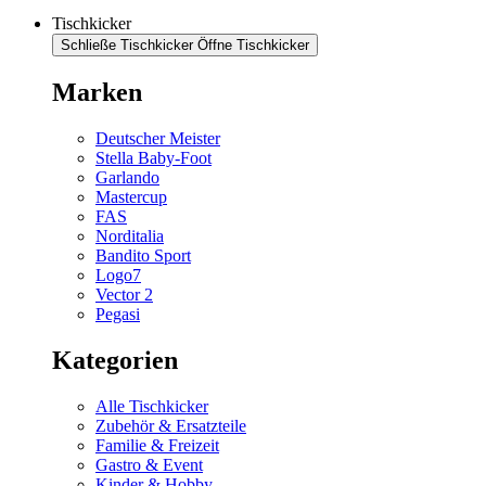
Tischkicker
Schließe Tischkicker
Öffne Tischkicker
Marken
Deutscher Meister
Stella Baby-Foot
Garlando
Mastercup
FAS
Norditalia
Bandito Sport
Logo7
Vector 2
Pegasi
Kategorien
Alle Tischkicker
Zubehör & Ersatzteile
Familie & Freizeit
Gastro & Event
Kinder & Hobby