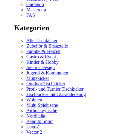
Garlando
Mastercup
FAS
Kategorien
Alle Tischkicker
Zubehör & Ersatzteile
Familie & Freizeit
Gastro & Event
Kinder & Hobby
Interior Design
Jugend & Kommunen
Münzkicker
Outdoor Tischkicker
Profi- und Turnier Tischkicker
Tischkicker mit Glasabdeckung
Wohnen
Multi Spieltische
Airhockeytische
Norditalia
Bandito Sport
Logo7
Vector 2