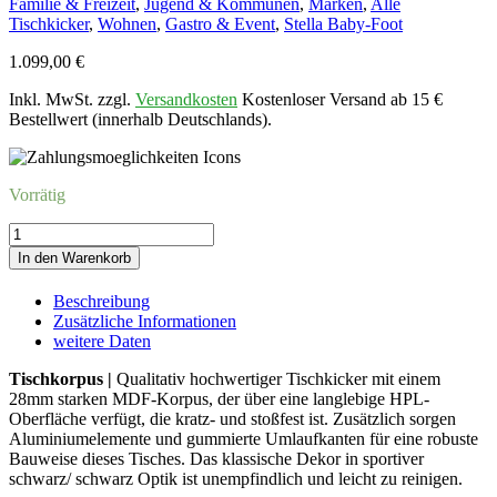
Familie & Freizeit
,
Jugend & Kommunen
,
Marken
,
Alle
Tischkicker
,
Wohnen
,
Gastro & Event
,
Stella Baby-Foot
1.099,00
€
Inkl. MwSt. zzgl.
Versandkosten
Kostenloser Versand ab 15 €
Bestellwert (innerhalb Deutschlands).
Vorrätig
Kicker
STELLA
In den Warenkorb
CLUBSCHWARZ-
SCHWARZ
Beschreibung
Menge
Zusätzliche Informationen
weitere Daten
Tischkorpus |
Qualitativ hochwertiger Tischkicker mit einem
28mm starken MDF-Korpus, der über eine langlebige HPL-
Oberfläche verfügt, die kratz- und stoßfest ist. Zusätzlich sorgen
Aluminiumelemente und gummierte Umlaufkanten für eine robuste
Bauweise dieses Tisches. Das klassische Dekor in sportiver
schwarz/ schwarz Optik ist unempfindlich und leicht zu reinigen.