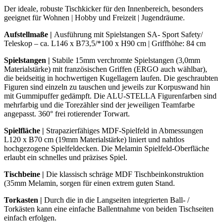
Der ideale, robuste Tischkicker für den Innenbereich, besonders
geeignet für Wohnen | Hobby und Freizeit | Jugendräume.
Aufstellmaße |
Ausführung mit Spielstangen SA- Sport Safety/
Teleskop – ca. L146 x B73,5/*100 x H90 cm | Griffhöhe: 84 cm
Spielstangen
|
Stabile 15mm verchromte Spielstangen (3,0mm
Materialstärke) mit französischen Griffen (ERGO auch wählbar),
die beidseitig in hochwertigen Kugellagern laufen. Die geschraubten
Figuren sind einzeln zu tauschen und jeweils zur Korpuswand hin
mit Gummipuffer gedämpft. Die ALU-STELLA Figurenfarben sind
mehrfarbig und die Torezähler sind der jeweiligen Teamfarbe
angepasst. 360° frei rotierender Torwart.
Spielfläche |
Strapazierfähiges MDF-Spielfeld in Abmessungen
L120 x B70 cm (19mm Materialstärke) liniert und nahtlos
hochgezogene Spielfeldecken. Die Melamin Spielfeld-Oberfläche
erlaubt ein schnelles und präzises Spiel.
Tischbeine
|
Die klassisch schräge MDF Tischbeinkonstruktion
(35mm Melamin, sorgen für einen extrem guten Stand.
Torkasten
|
Durch die in die Langseiten integrierten Ball- /
Torkästen kann eine einfache Ballentnahme von beiden Tischseiten
einfach erfolgen.