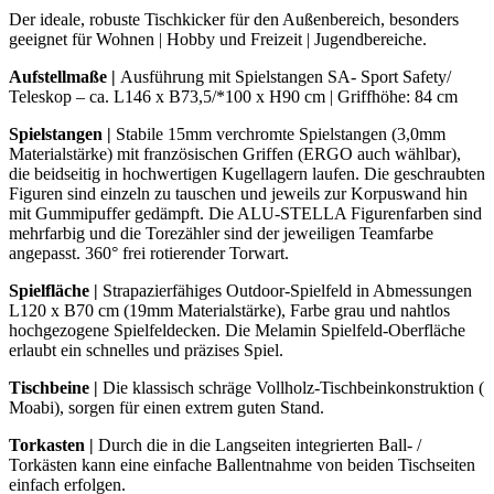
Der ideale, robuste Tischkicker für den Außenbereich, besonders
geeignet für Wohnen | Hobby und Freizeit | Jugendbereiche.
Aufstellmaße |
Ausführung mit Spielstangen SA- Sport Safety/
Teleskop – ca. L146 x B73,5/*100 x H90 cm | Griffhöhe: 84 cm
Spielstangen
|
Stabile 15mm verchromte Spielstangen (3,0mm
Materialstärke) mit französischen Griffen (ERGO auch wählbar),
die beidseitig in hochwertigen Kugellagern laufen. Die geschraubten
Figuren sind einzeln zu tauschen und jeweils zur Korpuswand hin
mit Gummipuffer gedämpft. Die ALU-STELLA Figurenfarben sind
mehrfarbig und die Torezähler sind der jeweiligen Teamfarbe
angepasst. 360° frei rotierender Torwart.
Spielfläche |
Strapazierfähiges Outdoor-Spielfeld in Abmessungen
L120 x B70 cm (19mm Materialstärke), Farbe grau und nahtlos
hochgezogene Spielfeldecken. Die Melamin Spielfeld-Oberfläche
erlaubt ein schnelles und präzises Spiel.
Tischbeine
|
Die klassisch schräge Vollholz-Tischbeinkonstruktion (
Moabi), sorgen für einen extrem guten Stand.
Torkasten
|
Durch die in die Langseiten integrierten Ball- /
Torkästen kann eine einfache Ballentnahme von beiden Tischseiten
einfach erfolgen.