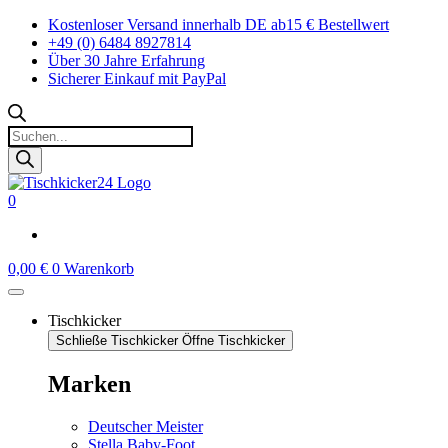
Zum
Kostenloser Versand innerhalb DE ab15 € Bestellwert
Inhalt
+49 (0) 6484 8927814
springen
Über 30 Jahre Erfahrung
Sicherer Einkauf mit PayPal
Products
search
0
0,00
€
0
Warenkorb
Tischkicker
Schließe Tischkicker
Öffne Tischkicker
Marken
Deutscher Meister
Stella Baby-Foot