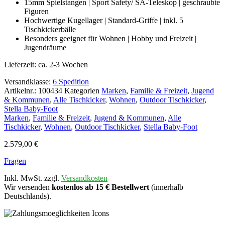
15mm Spielstangen | Sport Safety/ SA-Teleskop | geschraubte
Figuren
Hochwertige Kugellager | Standard-Griffe | inkl. 5
Tischkickerbälle
Besonders geeignet für Wohnen | Hobby und Freizeit |
Jugendräume
Lieferzeit:
ca. 2-3 Wochen
Versandklasse:
6 Spedition
Artikelnr.:
100434
Kategorien
Marken
,
Familie & Freizeit
,
Jugend
& Kommunen
,
Alle Tischkicker
,
Wohnen
,
Outdoor Tischkicker
,
Stella Baby-Foot
Marken
,
Familie & Freizeit
,
Jugend & Kommunen
,
Alle
Tischkicker
,
Wohnen
,
Outdoor Tischkicker
,
Stella Baby-Foot
2.579,00
€
Fragen
Inkl. MwSt. zzgl.
Versandkosten
Wir versenden
kostenlos ab 15 € Bestellwert
(innerhalb
Deutschlands).