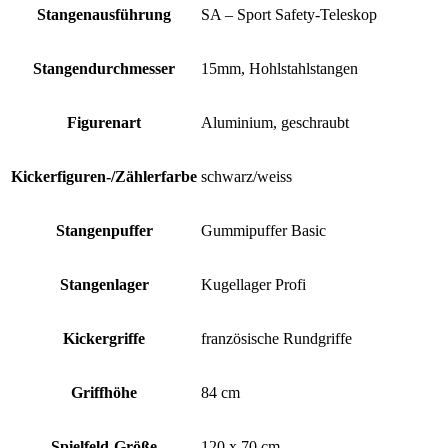
Stangenausführung
SA – Sport Safety-Teleskop
Stangendurchmesser
15mm, Hohlstahlstangen
Figurenart
Aluminium, geschraubt
Kickerfiguren-/Zählerfarbe
schwarz/weiss
Stangenpuffer
Gummipuffer Basic
Stangenlager
Kugellager Profi
Kickergriffe
französische Rundgriffe
Griffhöhe
84 cm
Spielfeld-Größe
120 x 70 cm