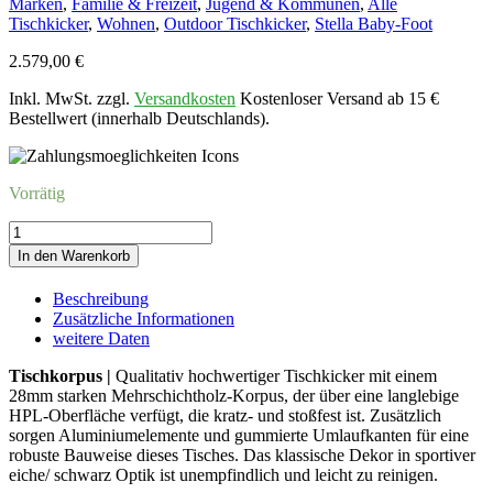
Marken
,
Familie & Freizeit
,
Jugend & Kommunen
,
Alle
Tischkicker
,
Wohnen
,
Outdoor Tischkicker
,
Stella Baby-Foot
2.579,00
€
Inkl. MwSt. zzgl.
Versandkosten
Kostenloser Versand ab 15 €
Bestellwert (innerhalb Deutschlands).
Vorrätig
Kicker
STELLA
In den Warenkorb
HOME
OUTEICHE-
Beschreibung
SCHWARZ
Zusätzliche Informationen
Menge
weitere Daten
Tischkorpus |
Qualitativ hochwertiger Tischkicker mit einem
28mm starken Mehrschichtholz-Korpus, der über eine langlebige
HPL-Oberfläche verfügt, die kratz- und stoßfest ist. Zusätzlich
sorgen Aluminiumelemente und gummierte Umlaufkanten für eine
robuste Bauweise dieses Tisches. Das klassische Dekor in sportiver
eiche/ schwarz Optik ist unempfindlich und leicht zu reinigen.