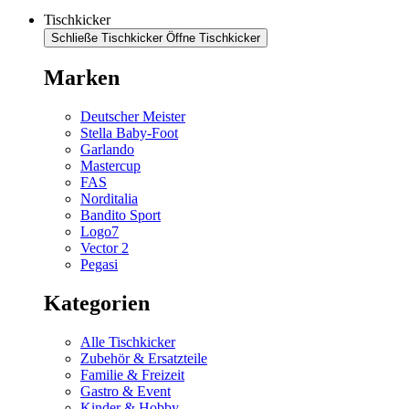
Tischkicker
Schließe Tischkicker
Öffne Tischkicker
Marken
Deutscher Meister
Stella Baby-Foot
Garlando
Mastercup
FAS
Norditalia
Bandito Sport
Logo7
Vector 2
Pegasi
Kategorien
Alle Tischkicker
Zubehör & Ersatzteile
Familie & Freizeit
Gastro & Event
Kinder & Hobby