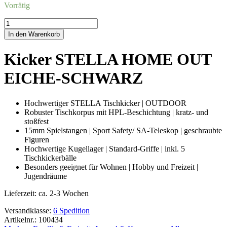
Vorrätig
Kicker
STELLA
In den Warenkorb
HOME
OUTEICHE-
Kicker STELLA HOME OUT
SCHWARZ
Menge
EICHE-SCHWARZ
Hochwertiger STELLA Tischkicker | OUTDOOR
Robuster Tischkorpus mit HPL-Beschichtung | kratz- und
stoßfest
15mm Spielstangen | Sport Safety/ SA-Teleskop | geschraubte
Figuren
Hochwertige Kugellager | Standard-Griffe | inkl. 5
Tischkickerbälle
Besonders geeignet für Wohnen | Hobby und Freizeit |
Jugendräume
Lieferzeit:
ca. 2-3 Wochen
Versandklasse:
6 Spedition
Artikelnr.: 100434