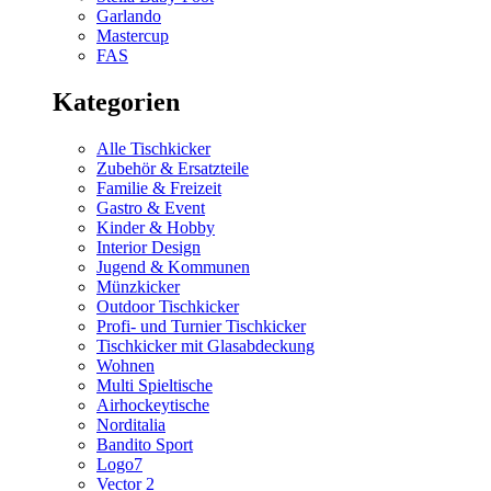
Garlando
Mastercup
FAS
Kategorien
Alle Tischkicker
Zubehör & Ersatzteile
Familie & Freizeit
Gastro & Event
Kinder & Hobby
Interior Design
Jugend & Kommunen
Münzkicker
Outdoor Tischkicker
Profi- und Turnier Tischkicker
Tischkicker mit Glasabdeckung
Wohnen
Multi Spieltische
Airhockeytische
Norditalia
Bandito Sport
Logo7
Vector 2