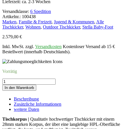
Lieferzeit:
ca. 2-3 Wochen
Versandklasse:
6 Spedition
Artikelnr.: 100438
Marken
,
Familie & Freizeit
,
Jugend & Kommunen
,
Alle
Tischkicker
,
Wohnen
,
Outdoor Tischkicker
,
Stella Baby-Foot
2.579,00
€
Inkl. MwSt. zzgl.
Versandkosten
Kostenloser Versand ab 15 €
Bestellwert (innerhalb Deutschlands).
Vorrätig
Kicker
STELLA
In den Warenkorb
HOME
OUTWEISS-
Beschreibung
HOLZ-
Zusätzliche Informationen
GRAU
weitere Daten
Menge
Tischkorpus |
Qualitativ hochwertiger Tischkicker mit einem
28mm starken Korpus, der über eine langlebige HPL-Oberfläche