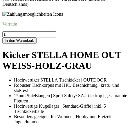
Deutschlands).
Vorrätig
Kicker
STELLA
In den Warenkorb
HOME
OUTWEISS-
Kicker STELLA HOME OUT
HOLZ-
GRAU
WEISS-HOLZ-GRAU
Menge
Hochwertiger STELLA Tischkicker | OUTDOOR
Robuster Tischkorpus mit HPL-Beschichtung | kratz- und
stoßfest
15mm Spielstangen | Sport Safety/ SA-Teleskop | geschraubte
Figuren
Hochwertige Kugellager | Standard-Griffe | inkl. 5
Tischkickerbälle
Besonders geeignet für Wohnen | Hobby und Freizeit |
Jugendräume