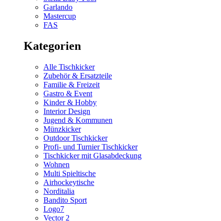
Garlando
Mastercup
FAS
Kategorien
Alle Tischkicker
Zubehör & Ersatzteile
Familie & Freizeit
Gastro & Event
Kinder & Hobby
Interior Design
Jugend & Kommunen
Münzkicker
Outdoor Tischkicker
Profi- und Turnier Tischkicker
Tischkicker mit Glasabdeckung
Wohnen
Multi Spieltische
Airhockeytische
Norditalia
Bandito Sport
Logo7
Vector 2