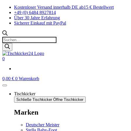
Zum
Kostenloser Versand innerhalb DE ab15 € Bestellwert
Inhalt
+49 (0) 6484 8927814
springen
Über 30 Jahre Erfahrung
Sicherer Einkauf mit PayPal
Products
search
0
0,00
€
0
Warenkorb
Tischkicker
Schließe Tischkicker
Öffne Tischkicker
Marken
Deutscher Meister
Stella Baby-Foot