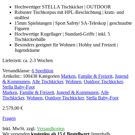
Hochwertiger STELLA Tischkicker | OUTDOOR
Robuster Tischkorpus mit HPL-Beschichtung | kratz- und
stoßfest
15mm Spielstangen | Sport Safety/ SA-Teleskop | geschraubte
Figuren
Hochwertige Kugellager | Standard-Griffe | inkl. 5
Tischkickerbälle
Besonders geeignet für Wohnen | Hobby und Freizeit |
Jugendräume
Lieferzeit:
ca. 2-3 Wochen
Versandklasse:
6 Spedition
Artikelnr.:
100438
Kategorien
Marken
,
Familie & Freizeit
,
Jugend
& Kommunen
,
Alle Tischkicker
,
Wohnen
,
Outdoor Tischkicker
,
Stella Baby-Foot
Marken
,
Familie & Freizeit
,
Jugend & Kommunen
,
Alle
Tischkicker
,
Wohnen
,
Outdoor Tischkicker
,
Stella Baby-Foot
2.579,00
€
Fragen
Inkl. MwSt. zzgl.
Versandkosten
Wir versenden
kostenlos ab 15 € Bestellwert
(innerhalb