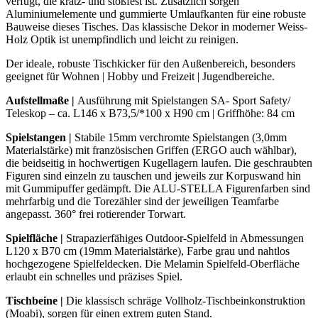
verfügt, die kratz- und stoßfest ist. Zusätzlich sorgen
Aluminiumelemente und gummierte Umlaufkanten für eine robuste
Bauweise dieses Tisches. Das klassische Dekor in moderner Weiss-
Holz Optik ist unempfindlich und leicht zu reinigen.
Der ideale, robuste Tischkicker für den Außenbereich, besonders
geeignet für Wohnen | Hobby und Freizeit | Jugendbereiche.
Aufstellmaße |
Ausführung mit Spielstangen SA- Sport Safety/
Teleskop – ca. L146 x B73,5/*100 x H90 cm | Griffhöhe: 84 cm
Spielstangen
|
Stabile 15mm verchromte Spielstangen (3,0mm
Materialstärke) mit französischen Griffen (ERGO auch wählbar),
die beidseitig in hochwertigen Kugellagern laufen. Die geschraubten
Figuren sind einzeln zu tauschen und jeweils zur Korpuswand hin
mit Gummipuffer gedämpft. Die ALU-STELLA Figurenfarben sind
mehrfarbig und die Torezähler sind der jeweiligen Teamfarbe
angepasst. 360° frei rotierender Torwart.
Spielfläche |
Strapazierfähiges Outdoor-Spielfeld in Abmessungen
L120 x B70 cm (19mm Materialstärke), Farbe grau und nahtlos
hochgezogene Spielfeldecken. Die Melamin Spielfeld-Oberfläche
erlaubt ein schnelles und präzises Spiel.
Tischbeine
|
Die klassisch schräge Vollholz-Tischbeinkonstruktion
(Moabi), sorgen für einen extrem guten Stand.