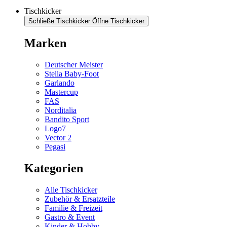
Tischkicker
Schließe Tischkicker
Öffne Tischkicker
Marken
Deutscher Meister
Stella Baby-Foot
Garlando
Mastercup
FAS
Norditalia
Bandito Sport
Logo7
Vector 2
Pegasi
Kategorien
Alle Tischkicker
Zubehör & Ersatzteile
Familie & Freizeit
Gastro & Event
Kinder & Hobby