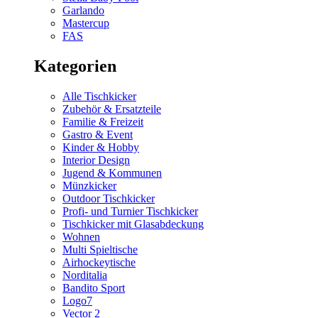
Garlando
Mastercup
FAS
Kategorien
Alle Tischkicker
Zubehör & Ersatzteile
Familie & Freizeit
Gastro & Event
Kinder & Hobby
Interior Design
Jugend & Kommunen
Münzkicker
Outdoor Tischkicker
Profi- und Turnier Tischkicker
Tischkicker mit Glasabdeckung
Wohnen
Multi Spieltische
Airhockeytische
Norditalia
Bandito Sport
Logo7
Vector 2