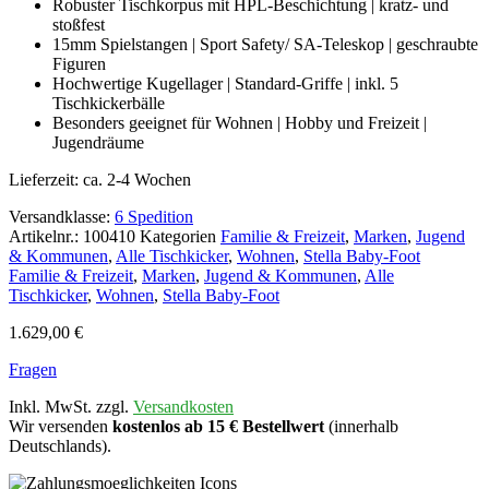
Robuster Tischkorpus mit HPL-Beschichtung | kratz- und
stoßfest
15mm Spielstangen | Sport Safety/ SA-Teleskop | geschraubte
Figuren
Hochwertige Kugellager | Standard-Griffe | inkl. 5
Tischkickerbälle
Besonders geeignet für Wohnen | Hobby und Freizeit |
Jugendräume
Lieferzeit:
ca. 2-4 Wochen
Versandklasse:
6 Spedition
Artikelnr.:
100410
Kategorien
Familie & Freizeit
,
Marken
,
Jugend
& Kommunen
,
Alle Tischkicker
,
Wohnen
,
Stella Baby-Foot
Familie & Freizeit
,
Marken
,
Jugend & Kommunen
,
Alle
Tischkicker
,
Wohnen
,
Stella Baby-Foot
1.629,00
€
Fragen
Inkl. MwSt. zzgl.
Versandkosten
Wir versenden
kostenlos ab 15 € Bestellwert
(innerhalb
Deutschlands).