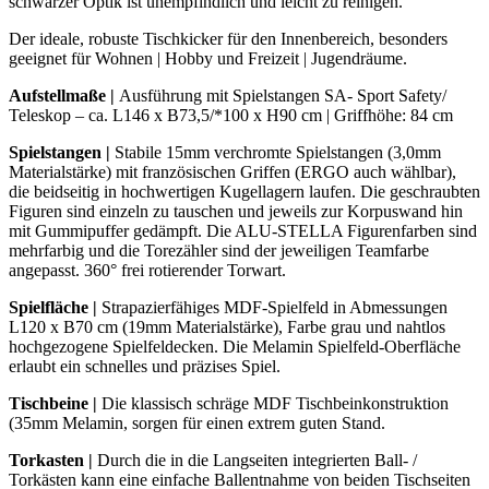
schwarzer Optik ist unempfindlich und leicht zu reinigen.
Der ideale, robuste Tischkicker für den Innenbereich, besonders
geeignet für Wohnen | Hobby und Freizeit | Jugendräume.
Aufstellmaße |
Ausführung mit Spielstangen SA- Sport Safety/
Teleskop – ca. L146 x B73,5/*100 x H90 cm | Griffhöhe: 84 cm
Spielstangen
|
Stabile 15mm verchromte Spielstangen (3,0mm
Materialstärke) mit französischen Griffen (ERGO auch wählbar),
die beidseitig in hochwertigen Kugellagern laufen. Die geschraubten
Figuren sind einzeln zu tauschen und jeweils zur Korpuswand hin
mit Gummipuffer gedämpft. Die ALU-STELLA Figurenfarben sind
mehrfarbig und die Torezähler sind der jeweiligen Teamfarbe
angepasst. 360° frei rotierender Torwart.
Spielfläche |
Strapazierfähiges MDF-Spielfeld in Abmessungen
L120 x B70 cm (19mm Materialstärke), Farbe grau und nahtlos
hochgezogene Spielfeldecken. Die Melamin Spielfeld-Oberfläche
erlaubt ein schnelles und präzises Spiel.
Tischbeine
|
Die klassisch schräge MDF Tischbeinkonstruktion
(35mm Melamin, sorgen für einen extrem guten Stand.
Torkasten
|
Durch die in die Langseiten integrierten Ball- /
Torkästen kann eine einfache Ballentnahme von beiden Tischseiten