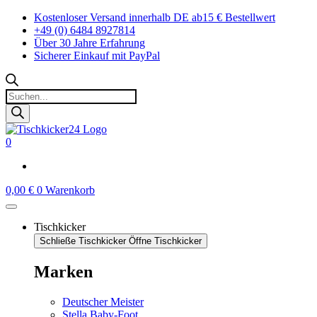
Zum
Kostenloser Versand innerhalb DE ab15 € Bestellwert
Inhalt
+49 (0) 6484 8927814
springen
Über 30 Jahre Erfahrung
Sicherer Einkauf mit PayPal
Products
search
0
0,00
€
0
Warenkorb
Tischkicker
Schließe Tischkicker
Öffne Tischkicker
Marken
Deutscher Meister
Stella Baby-Foot