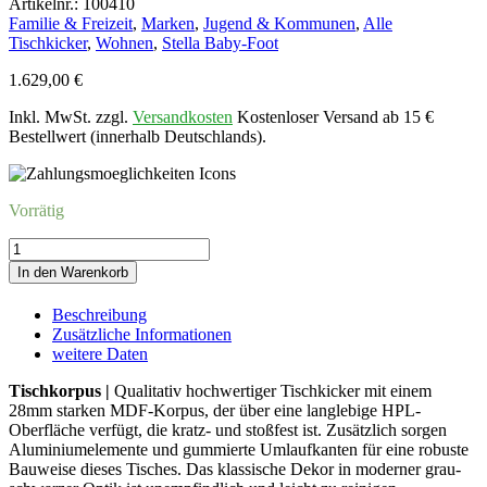
Artikelnr.: 100410
Familie & Freizeit
,
Marken
,
Jugend & Kommunen
,
Alle
Tischkicker
,
Wohnen
,
Stella Baby-Foot
1.629,00
€
Inkl. MwSt. zzgl.
Versandkosten
Kostenloser Versand ab 15 €
Bestellwert (innerhalb Deutschlands).
Vorrätig
Kicker
STELLA
In den Warenkorb
HOMEGRAUMELIERT-
SCHWARZ
Beschreibung
Menge
Zusätzliche Informationen
weitere Daten
Tischkorpus |
Qualitativ hochwertiger Tischkicker mit einem
28mm starken MDF-Korpus, der über eine langlebige HPL-
Oberfläche verfügt, die kratz- und stoßfest ist. Zusätzlich sorgen
Aluminiumelemente und gummierte Umlaufkanten für eine robuste
Bauweise dieses Tisches. Das klassische Dekor in moderner grau-