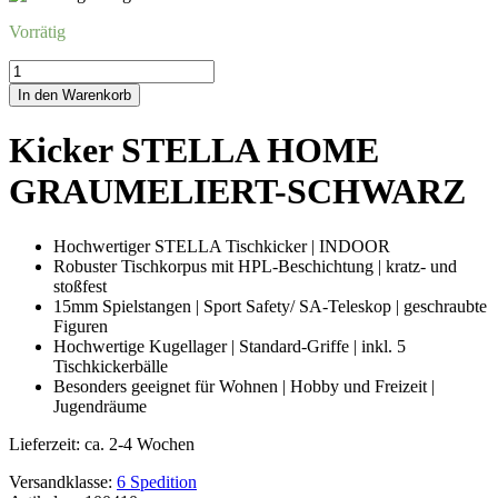
Vorrätig
Kicker
STELLA
In den Warenkorb
HOMEGRAUMELIERT-
SCHWARZ
Kicker STELLA HOME
Menge
GRAUMELIERT-SCHWARZ
Hochwertiger STELLA Tischkicker | INDOOR
Robuster Tischkorpus mit HPL-Beschichtung | kratz- und
stoßfest
15mm Spielstangen | Sport Safety/ SA-Teleskop | geschraubte
Figuren
Hochwertige Kugellager | Standard-Griffe | inkl. 5
Tischkickerbälle
Besonders geeignet für Wohnen | Hobby und Freizeit |
Jugendräume
Lieferzeit:
ca. 2-4 Wochen
Versandklasse:
6 Spedition