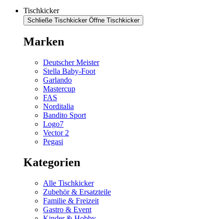
Tischkicker
Schließe Tischkicker
Öffne Tischkicker
Marken
Deutscher Meister
Stella Baby-Foot
Garlando
Mastercup
FAS
Norditalia
Bandito Sport
Logo7
Vector 2
Pegasi
Kategorien
Alle Tischkicker
Zubehör & Ersatzteile
Familie & Freizeit
Gastro & Event
Kinder & Hobby