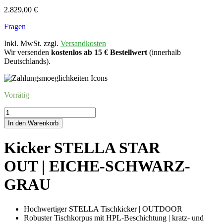
2.829,00
€
Fragen
Inkl. MwSt. zzgl.
Versandkosten
Wir versenden
kostenlos ab 15 € Bestellwert
(innerhalb
Deutschlands).
Vorrätig
Kicker
STELLA
In den Warenkorb
STAROUT
|
Kicker STELLA STAR
EICHE-
SCHWARZ-
OUT | EICHE-SCHWARZ-
GRAU
Menge
GRAU
Hochwertiger STELLA Tischkicker | OUTDOOR
Robuster Tischkorpus mit HPL-Beschichtung | kratz- und