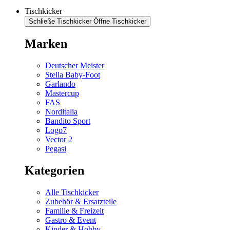
Tischkicker
Schließe Tischkicker
Öffne Tischkicker
Marken
Deutscher Meister
Stella Baby-Foot
Garlando
Mastercup
FAS
Norditalia
Bandito Sport
Logo7
Vector 2
Pegasi
Kategorien
Alle Tischkicker
Zubehör & Ersatzteile
Familie & Freizeit
Gastro & Event
Kinder & Hobby