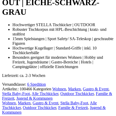
OUT | EICHE-SCHWARZ-
GRAU
Hochwertiger STELLA Tischkicker | OUTDOOR
Robuster Tischkorpus mit HPL-Beschichtung | kratz- und
stoßfest
15mm Spielstangen | Sport Safety/ SA-Teleskop | geschraubte
Figuren
Hochwertige Kugellager | Standard-Griffe | inkl. 10
Tischkickerbälle
Besonders geeignet für modernes Wohnen | Hobby und
Freizeit, Jugendräume | Gastro-Bereiche | Hotels |
Campingplätze | offizielle Einrichtungen
Lieferzeit:
ca. 2-3 Wochen
Versandklasse:
6 Spedition
Artikelnr.:
100466
Kategorien
Wohnen
,
Marken
,
Gastro & Event
,
Stella Baby-Foot
,
Alle Tischkicker
,
Outdoor Tischkicker
,
Familie &
Freizeit
,
Jugend & Kommunen
Wohnen
,
Marken
,
Gastro & Event
,
Stella Baby-Foot
,
Alle
Tischkicker
,
Outdoor Tischkicker
,
Familie & Freizeit
,
Jugend &
Kommunen