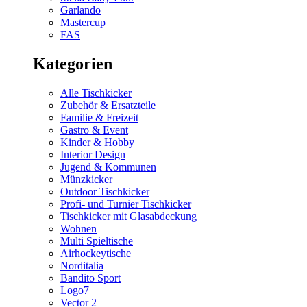
Garlando
Mastercup
FAS
Kategorien
Alle Tischkicker
Zubehör & Ersatzteile
Familie & Freizeit
Gastro & Event
Kinder & Hobby
Interior Design
Jugend & Kommunen
Münzkicker
Outdoor Tischkicker
Profi- und Turnier Tischkicker
Tischkicker mit Glasabdeckung
Wohnen
Multi Spieltische
Airhockeytische
Norditalia
Bandito Sport
Logo7
Vector 2