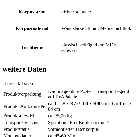
Korpusfarbe
eiche / schwarz
Korpusmaterial
Wandstärke 28 mm Mehrschichtholz
klassisch schräg, 4 cm MDF,
Tischbeine
schwarz
weitere Daten
Logistik Daten
Kartonage ohne Poster | Transport liegend
Produktverpackung
auf EW-Palette
ca. L158 x B75*100 x H90 cm | Griffhöhe
Produkt-Aufbaumaße
84 cm
Produkt-Gewicht
ca. 75,00 kg
Transport/ Versand
Spedition „Frei Bordsteinkante“
Produktstatus
vormontierter Tischkorpus
Montagedauer
ca. 45-60 Min.