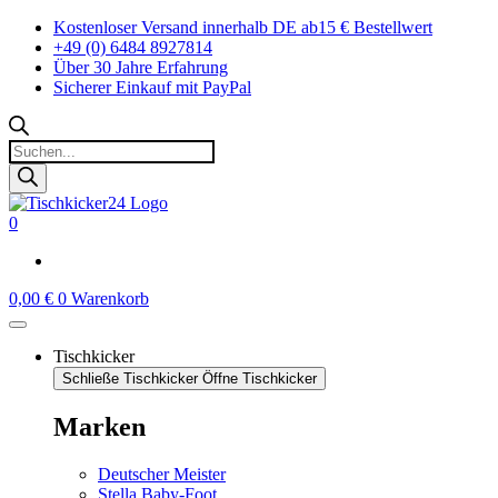
Zum
Kostenloser Versand innerhalb DE ab15 € Bestellwert
Inhalt
+49 (0) 6484 8927814
springen
Über 30 Jahre Erfahrung
Sicherer Einkauf mit PayPal
Products
search
0
0,00
€
0
Warenkorb
Tischkicker
Schließe Tischkicker
Öffne Tischkicker
Marken
Deutscher Meister
Stella Baby-Foot