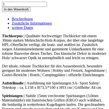
Kicker
STELLA
In den Warenkorb
STAROUT
|
Beschreibung
EICHE-
Zusätzliche Informationen
SCHWARZ-
weitere Daten
GRAU
Menge
Tischkorpus |
Qualitativ hochwertiger Tischkicker mit einem
30mm starken Mehrschicht-Holz-Korpus, der über eine langlebige
HPL-Oberfläche verfügt, die kratz- und stoßfest ist. Zusätzlich
sorgen Aluminiumelemente und gummierte Umlaufkanten für eine
robuste Bauweise dieses Tisches. Das klassische Dekor in moderner
Holz/ schwarzer Optik ist unempfindlich und leicht zu reinigen.
Der ideale, robuste Tischkicker für den Aussenbereich, besonders
geeignet für modernes Wohnen | Hobby und Freizeit, Jugendräume |
Gastro-Bereiche | Hotels | Campingplätze | offizielle Einrichtungen
Aufstellmaße |
Ausführung mit Spielstangen SA- Sport Safety/
Teleskop – ca. L158 x B73,5/*100 x H93 cm | Griffhöhe: 84 cm
Spielstangen
|
Stabile 15mm verchromte Spielstangen (3,0mm
Materialstärke) mit französischen Griffen (ERGO auch wählbar),
die beidseitig in wetterfesten Kugellagern laufen. Die geschraubten
Figuren sind einzeln zu tauschen und jeweils zur Korpuswand hin