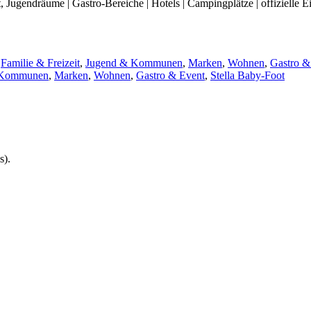
Jugendräume | Gastro-Bereiche | Hotels | Campingplätze | offizielle E
,
Familie & Freizeit
,
Jugend & Kommunen
,
Marken
,
Wohnen
,
Gastro &
 Kommunen
,
Marken
,
Wohnen
,
Gastro & Event
,
Stella Baby-Foot
s).