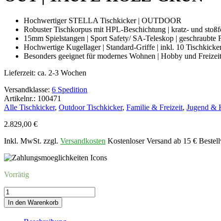
Menge
Hochwertiger STELLA Tischkicker | OUTDOOR
Robuster Tischkorpus mit HPL-Beschichtung | kratz- und stoßf
15mm Spielstangen | Sport Safety/ SA-Teleskop | geschraubte 
Hochwertige Kugellager | Standard-Griffe | inkl. 10 Tischkicke
Besonders geeignet für modernes Wohnen | Hobby und Freizeit, 
Lieferzeit:
ca. 2-3 Wochen
Versandklasse:
6 Spedition
Artikelnr.: 100471
Alle Tischkicker
,
Outdoor Tischkicker
,
Familie & Freizeit
,
Jugend &
2.829,00
€
Inkl. MwSt. zzgl.
Versandkosten
Kostenloser Versand ab 15 € Bestell
Vorrätig
Kicker
STELLA
In den Warenkorb
STAROUT
|