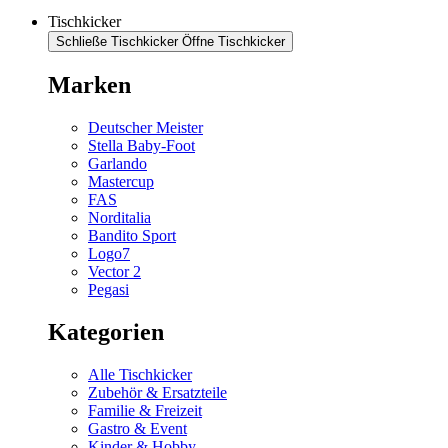
Tischkicker
Schließe Tischkicker
Öffne Tischkicker
Marken
Deutscher Meister
Stella Baby-Foot
Garlando
Mastercup
FAS
Norditalia
Bandito Sport
Logo7
Vector 2
Pegasi
Kategorien
Alle Tischkicker
Zubehör & Ersatzteile
Familie & Freizeit
Gastro & Event
Kinder & Hobby