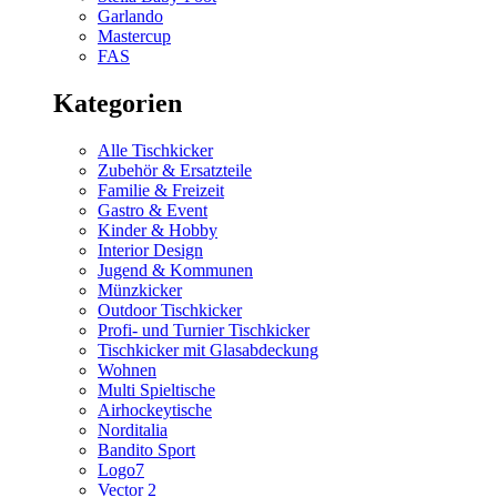
Garlando
Mastercup
FAS
Kategorien
Alle Tischkicker
Zubehör & Ersatzteile
Familie & Freizeit
Gastro & Event
Kinder & Hobby
Interior Design
Jugend & Kommunen
Münzkicker
Outdoor Tischkicker
Profi- und Turnier Tischkicker
Tischkicker mit Glasabdeckung
Wohnen
Multi Spieltische
Airhockeytische
Norditalia
Bandito Sport
Logo7
Vector 2