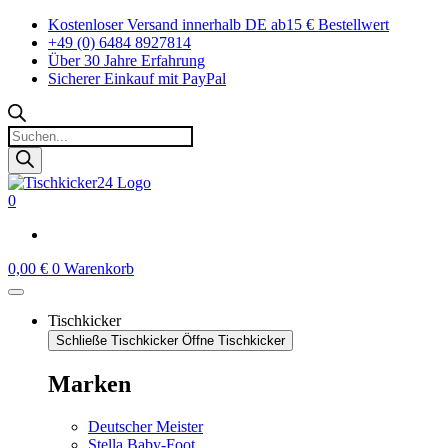
Zum
Kostenloser Versand innerhalb DE ab15 € Bestellwert
Inhalt
+49 (0) 6484 8927814
springen
Über 30 Jahre Erfahrung
Sicherer Einkauf mit PayPal
Products
search
0
0,00
€
0
Warenkorb
Tischkicker
Schließe Tischkicker
Öffne Tischkicker
Marken
Deutscher Meister
Stella Baby-Foot