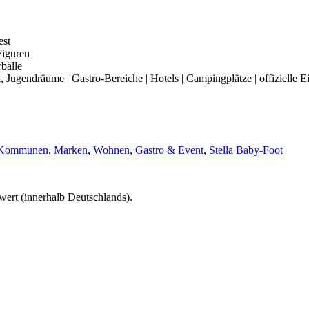
est
Figuren
rbälle
Jugendräume | Gastro-Bereiche | Hotels | Campingplätze | offizielle E
 Kommunen
,
Marken
,
Wohnen
,
Gastro & Event
,
Stella Baby-Foot
wert (innerhalb Deutschlands).