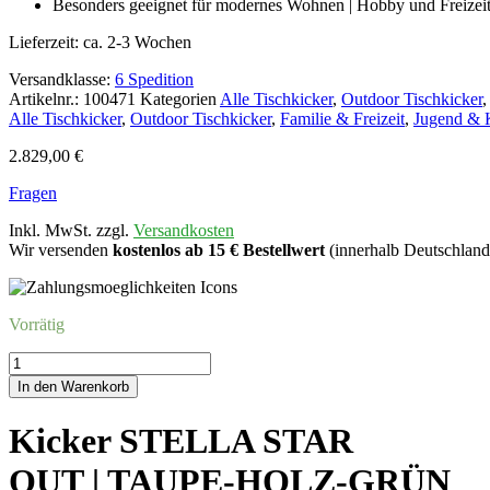
Besonders geeignet für modernes Wohnen | Hobby und Freizeit, 
Lieferzeit:
ca. 2-3 Wochen
Versandklasse:
6 Spedition
Artikelnr.:
100471
Kategorien
Alle Tischkicker
,
Outdoor Tischkicker
Alle Tischkicker
,
Outdoor Tischkicker
,
Familie & Freizeit
,
Jugend &
2.829,00
€
Fragen
Inkl. MwSt. zzgl.
Versandkosten
Wir versenden
kostenlos ab 15 € Bestellwert
(innerhalb Deutschland
Vorrätig
Kicker
STELLA
In den Warenkorb
STAROUT
|
Kicker STELLA STAR
TAUPE-
HOLZ-
OUT | TAUPE-HOLZ-GRÜN
GRÜN