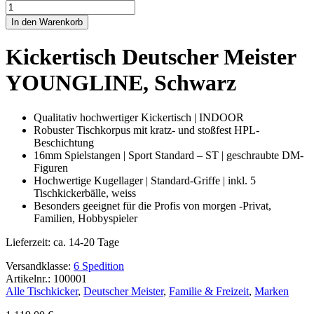
Kickertisch
Deutscher
In den Warenkorb
Meister
YOUNGLINE,
Kickertisch Deutscher Meister
Schwarz
Menge
YOUNGLINE, Schwarz
Qualitativ hochwertiger Kickertisch | INDOOR
Robuster Tischkorpus mit kratz- und stoßfest HPL-
Beschichtung
16mm Spielstangen | Sport Standard – ST | geschraubte DM-
Figuren
Hochwertige Kugellager | Standard-Griffe | inkl. 5
Tischkickerbälle, weiss
Besonders geeignet für die Profis von morgen -Privat,
Familien, Hobbyspieler
Lieferzeit:
ca. 14-20 Tage
Versandklasse:
6 Spedition
Artikelnr.: 100001
Alle Tischkicker
,
Deutscher Meister
,
Familie & Freizeit
,
Marken