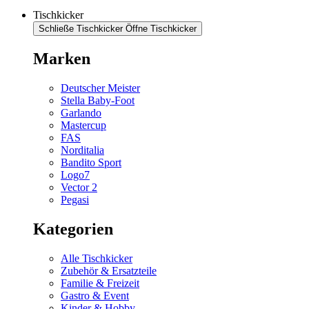
Tischkicker
Schließe Tischkicker
Öffne Tischkicker
Marken
Deutscher Meister
Stella Baby-Foot
Garlando
Mastercup
FAS
Norditalia
Bandito Sport
Logo7
Vector 2
Pegasi
Kategorien
Alle Tischkicker
Zubehör & Ersatzteile
Familie & Freizeit
Gastro & Event
Kinder & Hobby