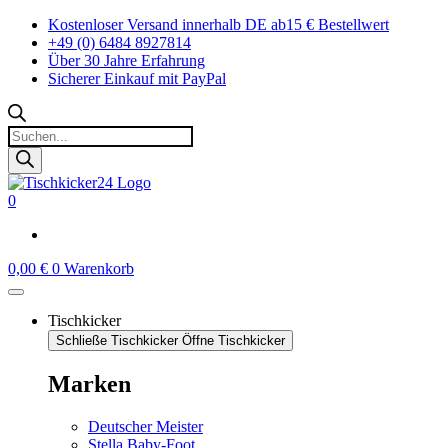
Zum
Kostenloser Versand innerhalb DE ab15 € Bestellwert
Inhalt
+49 (0) 6484 8927814
springen
Über 30 Jahre Erfahrung
Sicherer Einkauf mit PayPal
Products
search
0
0,00
€
0
Warenkorb
Tischkicker
Schließe Tischkicker
Öffne Tischkicker
Marken
Deutscher Meister
Stella Baby-Foot