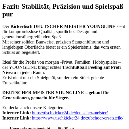
Fazit: Stabilität, Präzision und Spielspaß
pur
Der
Kickertisch DEUTSCHER MEISTER YOUNGLINE
steht
für kompromisslose Qualität, sportliches Design und
generationsübergreifenden Spaß.
Mit seiner soliden Bauweise, präzisen Stangenführung und
langlebigen Oberfläche bietet er ein Spielerlebnis, das vom ersten
Schuss an begeistert.
Ideal für die Profis von morgen -Privat, Familien, Hobbyspieler –
der YOUNGLINE bringt echtes
Tischfußball-Feeling auf Profi-
Niveau
in jeden Raum.
Er ist nicht nur ein Spielgerät, sondern ein Stück gelebte
Freizeitkultur.
DEUTSCHER MEISTER YOUNGLINE – gebaut für
Generationen, gemacht für Sieger.
Entdecke auch unsere
Kategorien:
Interner Link:
https://tischkicker24.de/deutscher-meister/
Interner Link:
https://www.tischkicker24.de/zubehoer-ersatzteile/
Verpackungsgewicht
80,00 kg