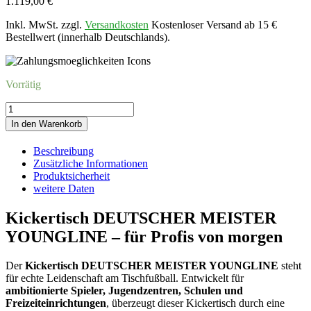
1.119,00
€
Inkl. MwSt. zzgl.
Versandkosten
Kostenloser Versand ab 15 €
Bestellwert (innerhalb Deutschlands).
Vorrätig
Kickertisch
Deutscher
In den Warenkorb
Meister
YOUNGLINE,
Beschreibung
Schwarz
Zusätzliche Informationen
Menge
Produktsicherheit
weitere Daten
Kickertisch DEUTSCHER MEISTER
YOUNGLINE – für Profis von morgen
Der
Kickertisch
DEUTSCHER MEISTER YOUNGLINE
steht
für echte Leidenschaft am Tischfußball. Entwickelt für
ambitionierte Spieler, Jugendzentren, Schulen und
Freizeiteinrichtungen
, überzeugt dieser Kickertisch durch eine