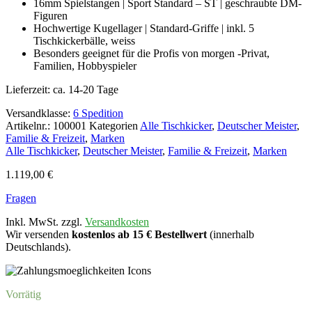
16mm Spielstangen | Sport Standard – ST | geschraubte DM-
Figuren
Hochwertige Kugellager | Standard-Griffe | inkl. 5
Tischkickerbälle, weiss
Besonders geeignet für die Profis von morgen -Privat,
Familien, Hobbyspieler
Lieferzeit:
ca. 14-20 Tage
Versandklasse:
6 Spedition
Artikelnr.:
100001
Kategorien
Alle Tischkicker
,
Deutscher Meister
,
Familie & Freizeit
,
Marken
Alle Tischkicker
,
Deutscher Meister
,
Familie & Freizeit
,
Marken
1.119,00
€
Fragen
Inkl. MwSt. zzgl.
Versandkosten
Wir versenden
kostenlos ab 15 € Bestellwert
(innerhalb
Deutschlands).
Vorrätig