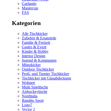
Garlando
Mastercup
FAS
Kategorien
Alle Tischkicker
Zubehör & Ersatzteile
Familie & Freizeit
Gastro & Event
Kinder & Hobby
Interior Design
Jugend & Kommunen
Münzkicker
Outdoor Tischkicker
Profi- und Turnier Tischkicker
Tischkicker mit Glasabdeckung
Wohnen
Multi Spieltische
Airhockeytische
Norditalia
Bandito Sport
Logo7
Vector 2