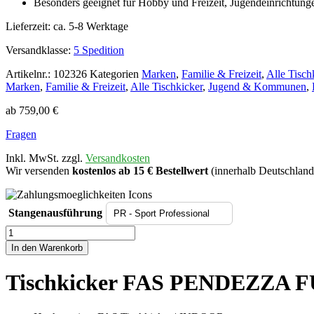
Besonders geeignet für Hobby und Freizeit, Jugendeinrichtunge
Lieferzeit:
ca. 5-8 Werktage
Versandklasse:
5 Spedition
Artikelnr.:
102326
Kategorien
Marken
,
Familie & Freizeit
,
Alle Tisch
Marken
,
Familie & Freizeit
,
Alle Tischkicker
,
Jugend & Kommunen
,
ab
759,00
€
Fragen
Inkl. MwSt. zzgl.
Versandkosten
Wir versenden
kostenlos ab 15 € Bestellwert
(innerhalb Deutschland
Stangenausführung
Tischkicker
FAS
In den Warenkorb
PENDEZZA
FUN
Tischkicker FAS PENDEZZA F
Buche
Menge