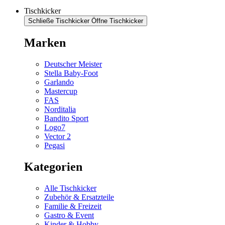
Tischkicker
Schließe Tischkicker
Öffne Tischkicker
Marken
Deutscher Meister
Stella Baby-Foot
Garlando
Mastercup
FAS
Norditalia
Bandito Sport
Logo7
Vector 2
Pegasi
Kategorien
Alle Tischkicker
Zubehör & Ersatzteile
Familie & Freizeit
Gastro & Event
Kinder & Hobby