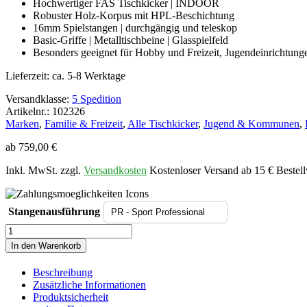
Hochwertiger FAS Tischkicker | INDOOR
Robuster Holz-Korpus mit HPL-Beschichtung
16mm Spielstangen | durchgängig und teleskop
Basic-Griffe | Metalltischbeine | Glasspielfeld
Besonders geeignet für Hobby und Freizeit, Jugendeinrichtunge
Lieferzeit:
ca. 5-8 Werktage
Versandklasse:
5 Spedition
Artikelnr.: 102326
Marken
,
Familie & Freizeit
,
Alle Tischkicker
,
Jugend & Kommunen
,
ab
759,00
€
Inkl. MwSt. zzgl.
Versandkosten
Kostenloser Versand ab 15 € Bestell
Stangenausführung
Tischkicker
FAS
In den Warenkorb
PENDEZZA
FUN
Beschreibung
Buche
Zusätzliche Informationen
Menge
Produktsicherheit