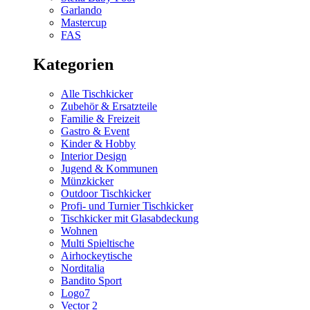
Garlando
Mastercup
FAS
Kategorien
Alle Tischkicker
Zubehör & Ersatzteile
Familie & Freizeit
Gastro & Event
Kinder & Hobby
Interior Design
Jugend & Kommunen
Münzkicker
Outdoor Tischkicker
Profi- und Turnier Tischkicker
Tischkicker mit Glasabdeckung
Wohnen
Multi Spieltische
Airhockeytische
Norditalia
Bandito Sport
Logo7
Vector 2