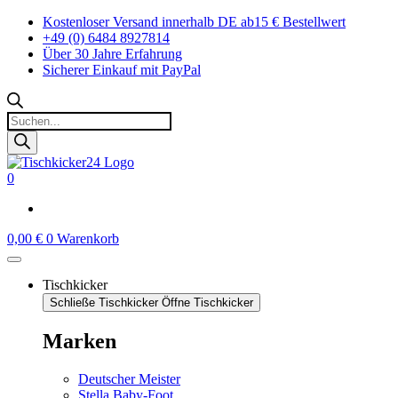
Zum
Kostenloser Versand innerhalb DE ab15 € Bestellwert
Inhalt
+49 (0) 6484 8927814
springen
Über 30 Jahre Erfahrung
Sicherer Einkauf mit PayPal
Products
search
0
0,00
€
0
Warenkorb
Tischkicker
Schließe Tischkicker
Öffne Tischkicker
Marken
Deutscher Meister
Stella Baby-Foot