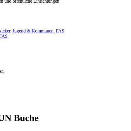
n und öffentliche Einrichtungen
kicker
,
Jugend & Kommunen
,
FAS
FAS
s).
UN Buche