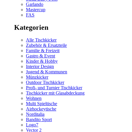
Garlando
Mastercup
FAS
Kategorien
Alle Tischkicker
Zubehör & Ersatzteile
Familie & Freizeit
Gastro & Event
Kinder & Hobby
Interior Design
Jugend & Kommunen
Münzkicker
Outdoor Tischkicker
Profi- und Turnier Tischkicker
Tischkicker mit Glasabdeckung
Wohnen
Multi Spieltische
Airhockeytische
Norditalia
Bandito Sport
Logo7
Vector 2