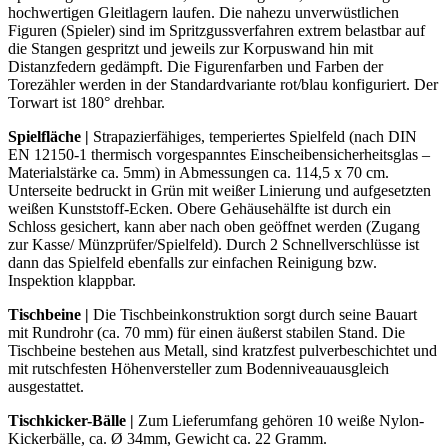
hochwertigen Gleitlagern laufen. Die nahezu unverwüstlichen
Figuren (Spieler) sind im Spritzgussverfahren extrem belastbar auf
die Stangen gespritzt und jeweils zur Korpuswand hin mit
Distanzfedern gedämpft. Die Figurenfarben und Farben der
Torezähler werden in der Standardvariante rot/blau konfiguriert. Der
Torwart ist 180° drehbar.
Spielfläche |
Strapazierfähiges, temperiertes Spielfeld (nach DIN
EN 12150-1 thermisch vorgespanntes Einscheibensicherheitsglas –
Materialstärke ca. 5mm) in Abmessungen ca. 114,5 x 70 cm.
Unterseite bedruckt in Grün mit weißer Linierung und aufgesetzten
weißen Kunststoff-Ecken. Obere Gehäusehälfte ist durch ein
Schloss gesichert, kann aber nach oben geöffnet werden (Zugang
zur Kasse/ Münzprüfer/Spielfeld). Durch 2 Schnellverschlüsse ist
dann das Spielfeld ebenfalls zur einfachen Reinigung bzw.
Inspektion klappbar.
Tischbeine
|
Die Tischbeinkonstruktion sorgt durch seine Bauart
mit Rundrohr (ca. 70 mm) für einen äußerst stabilen Stand. Die
Tischbeine bestehen aus Metall, sind kratzfest pulverbeschichtet und
mit rutschfesten Höhenversteller zum Bodenniveauausgleich
ausgestattet.
Tischkicker-Bälle |
Zum Lieferumfang gehören 10 weiße Nylon-
Kickerbälle, ca. Ø 34mm, Gewicht ca. 22 Gramm.