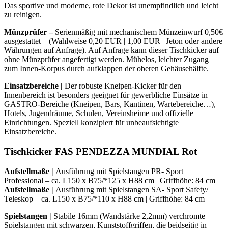
Das sportive und moderne, rote Dekor ist unempfindlich und leicht
zu reinigen.
Münzprüfer –
Serienmäßig mit mechanischem Münzeinwurf 0,50€
ausgestattet – (Wahlweise 0,20 EUR | 1,00 EUR | Jeton oder andere
Währungen auf Anfrage). Auf Anfrage kann dieser Tischkicker auf
ohne Münzprüfer angefertigt werden. Mühelos, leichter Zugang
zum Innen-Korpus durch aufklappen der oberen Gehäusehälfte.
Einsatzbereiche |
Der robuste Kneipen-Kicker für den
Innenbereich ist besonders geeignet für gewerbliche Einsätze in
GASTRO-Bereiche (Kneipen, Bars, Kantinen, Wartebereiche…),
Hotels, Jugendräume, Schulen, Vereinsheime und offizielle
Einrichtungen. Speziell konzipiert für unbeaufsichtigte
Einsatzbereiche.
Tischkicker FAS PENDEZZA MUNDIAL Rot
Aufstellmaße |
Ausführung mit Spielstangen PR- Sport
Professional – ca. L150 x B75/*125 x H88 cm | Griffhöhe: 84 cm
Aufstellmaße |
Ausführung mit Spielstangen SA- Sport Safety/
Teleskop – ca. L150 x B75/*110 x H88 cm | Griffhöhe: 84 cm
Spielstangen
|
Stabile 16mm (Wandstärke 2,2mm) verchromte
Spielstangen mit schwarzen, Kunststoffgriffen, die beidseitig in