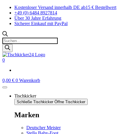
Zum
Kostenloser Versand innerhalb DE ab15 € Bestellwert
Inhalt
+49 (0) 6484 8927814
springen
Über 30 Jahre Erfahrung
Sicherer Einkauf mit PayPal
Products
search
0
0,00
€
0
Warenkorb
Tischkicker
Schließe Tischkicker
Öffne Tischkicker
Marken
Deutscher Meister
Stella Baby-Foot