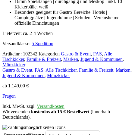
16mm Spielstangen | durchgängig und teleskop | inkl. 10
Kickerbälle, weiß
Besonders geeignet für Gastro-Bereiche| Hotels |
Campingplätze | Jugendräume | Schulen | Vereinsheime |
offizielle Einrichtungen
Lieferzeit:
ca. 2-4 Wochen
Versandklasse:
5 Spedition
Artikelnr.:
102342
Kategorien
Gastro & Event
,
FAS
,
Alle
Tischkicker
,
Familie & Freizeit
,
Marken
,
Jugend & Kommunen
,
Münzkicker
Gastro & Event
,
FAS
,
Alle Tischkicker
,
Familie & Freizeit
,
Marken
,
Jugend & Kommunen
,
Münzkicker
ab
1.149,00
€
Fragen
Inkl. MwSt. zzgl.
Versandkosten
Wir versenden
kostenlos ab 15 € Bestellwert
(innerhalb
Deutschlands).