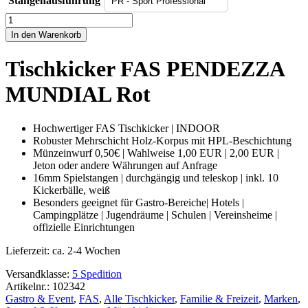
Stangenausführung
Tischkicker
FAS
In den Warenkorb
PENDEZZA
MUNDIAL
Tischkicker FAS PENDEZZA
Rot
Menge
MUNDIAL Rot
Hochwertiger FAS Tischkicker | INDOOR
Robuster Mehrschicht Holz-Korpus mit HPL-Beschichtung
Münzeinwurf 0,50€ | Wahlweise 1,00 EUR | 2,00 EUR |
Jeton oder andere Währungen auf Anfrage
16mm Spielstangen | durchgängig und teleskop | inkl. 10
Kickerbälle, weiß
Besonders geeignet für Gastro-Bereiche| Hotels |
Campingplätze | Jugendräume | Schulen | Vereinsheime |
offizielle Einrichtungen
Lieferzeit:
ca. 2-4 Wochen
Versandklasse:
5 Spedition
Artikelnr.: 102342
Gastro & Event
,
FAS
,
Alle Tischkicker
,
Familie & Freizeit
,
Marken
,