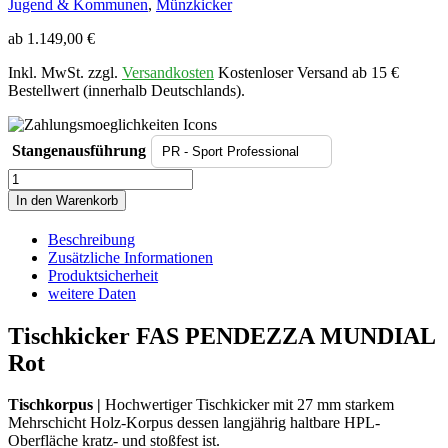
Jugend & Kommunen
,
Münzkicker
ab
1.149,00
€
Inkl. MwSt. zzgl.
Versandkosten
Kostenloser Versand ab 15 €
Bestellwert (innerhalb Deutschlands).
Stangenausführung
Tischkicker
FAS
In den Warenkorb
PENDEZZA
MUNDIAL
Beschreibung
Rot
Zusätzliche Informationen
Menge
Produktsicherheit
weitere Daten
Tischkicker FAS PENDEZZA MUNDIAL
Rot
Tischkorpus |
Hochwertiger Tischkicker mit 27 mm starkem
Mehrschicht Holz-Korpus dessen langjährig haltbare HPL-
Oberfläche kratz- und stoßfest ist.