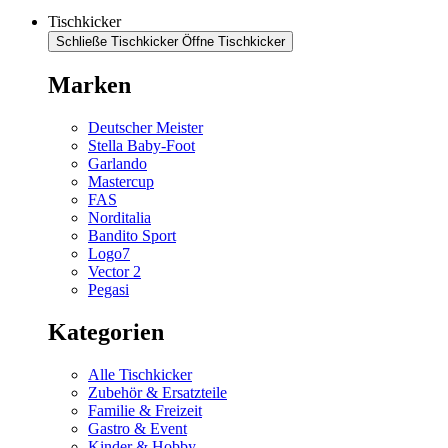
Tischkicker
Schließe Tischkicker
Öffne Tischkicker
Marken
Deutscher Meister
Stella Baby-Foot
Garlando
Mastercup
FAS
Norditalia
Bandito Sport
Logo7
Vector 2
Pegasi
Kategorien
Alle Tischkicker
Zubehör & Ersatzteile
Familie & Freizeit
Gastro & Event
Kinder & Hobby