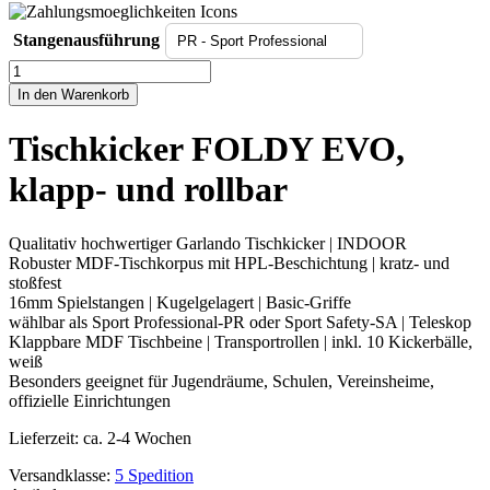
Stangenausführung
Tischkicker
FOLDY
In den Warenkorb
EVO,
klapp-
Tischkicker FOLDY EVO,
und
rollbar
klapp- und rollbar
Menge
Qualitativ hochwertiger Garlando Tischkicker | INDOOR
Robuster MDF-Tischkorpus mit HPL-Beschichtung | kratz- und
stoßfest
16mm Spielstangen | Kugelgelagert | Basic-Griffe
wählbar als Sport Professional-PR oder Sport Safety-SA | Teleskop
Klappbare MDF Tischbeine | Transportrollen | inkl. 10 Kickerbälle,
weiß
Besonders geeignet für Jugendräume, Schulen, Vereinsheime,
offizielle Einrichtungen
Lieferzeit:
ca. 2-4 Wochen
Versandklasse:
5 Spedition