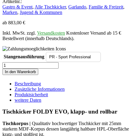
Artikelnr.:
Gastro & Event
,
Alle Tischkicker
,
Garlando
,
Familie & Freizeit
,
Marken
,
Jugend & Kommunen
ab
883,00
€
Inkl. MwSt. zzgl.
Versandkosten
Kostenloser Versand ab 15 €
Bestellwert (innerhalb Deutschlands).
Stangenausführung
Tischkicker
FOLDY
In den Warenkorb
EVO,
klapp-
Beschreibung
und
Zusätzliche Informationen
rollbar
Produktsicherheit
Menge
weitere Daten
Tischkicker FOLDY EVO, klapp- und rollbar
Tischkorpus |
Qualitativ hochwertiger Tischkicker mit 25mm
starkem MDF-Korpus dessen langjährig haltbare HPL-Oberfläche
kratz- und stoßfest ist.