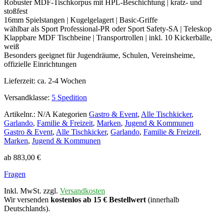
Robuster MDF-Tischkorpus mit HPL-Beschichtung | kratz- und
stoßfest
16mm Spielstangen | Kugelgelagert | Basic-Griffe
wählbar als Sport Professional-PR oder Sport Safety-SA | Teleskop
Klappbare MDF Tischbeine | Transportrollen | inkl. 10 Kickerbälle,
weiß
Besonders geeignet für Jugendräume, Schulen, Vereinsheime,
offizielle Einrichtungen
Lieferzeit:
ca. 2-4 Wochen
Versandklasse:
5 Spedition
Artikelnr.:
N/A
Kategorien
Gastro & Event
,
Alle Tischkicker
,
Garlando
,
Familie & Freizeit
,
Marken
,
Jugend & Kommunen
Gastro & Event
,
Alle Tischkicker
,
Garlando
,
Familie & Freizeit
,
Marken
,
Jugend & Kommunen
ab
883,00
€
Fragen
Inkl. MwSt. zzgl.
Versandkosten
Wir versenden
kostenlos ab 15 € Bestellwert
(innerhalb
Deutschlands).