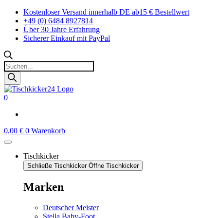
Zum
Kostenloser Versand innerhalb DE ab15 € Bestellwert
Inhalt
+49 (0) 6484 8927814
springen
Über 30 Jahre Erfahrung
Sicherer Einkauf mit PayPal
Products
search
0
0,00
€
0
Warenkorb
Tischkicker
Schließe Tischkicker
Öffne Tischkicker
Marken
Deutscher Meister
Stella Baby-Foot