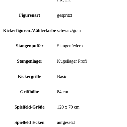
Figurenart
gespritzt
Kickerfiguren-/Zählerfarbe
schwarz/grau
Stangenpuffer
Stangenfedern
Stangenlager
Kugellager Profi
Kickergriffe
Basic
Griffhöhe
84 cm
Spielfeld-Größe
120 x 70 cm
Spielfeld-Ecken
aufgesetzt