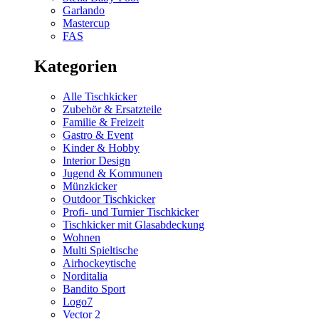
Garlando
Mastercup
FAS
Kategorien
Alle Tischkicker
Zubehör & Ersatzteile
Familie & Freizeit
Gastro & Event
Kinder & Hobby
Interior Design
Jugend & Kommunen
Münzkicker
Outdoor Tischkicker
Profi- und Turnier Tischkicker
Tischkicker mit Glasabdeckung
Wohnen
Multi Spieltische
Airhockeytische
Norditalia
Bandito Sport
Logo7
Vector 2