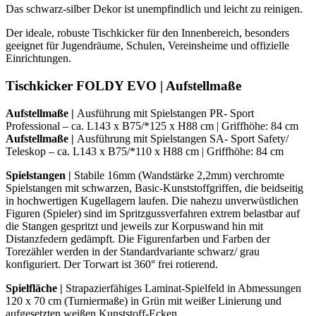
Das schwarz-silber Dekor ist unempfindlich und leicht zu reinigen.
Der ideale, robuste Tischkicker für den Innenbereich, besonders
geeignet für Jugendräume, Schulen, Vereinsheime und offizielle
Einrichtungen.
Tischkicker FOLDY EVO | Aufstellmaße
Aufstellmaße |
Ausführung mit Spielstangen PR- Sport
Professional – ca. L143 x B75/*125 x H88 cm | Griffhöhe: 84 cm
Aufstellmaße |
Ausführung mit Spielstangen SA- Sport Safety/
Teleskop – ca. L143 x B75/*110 x H88 cm | Griffhöhe: 84 cm
Spielstangen
|
Stabile 16mm (Wandstärke 2,2mm) verchromte
Spielstangen mit schwarzen, Basic-Kunststoffgriffen, die beidseitig
in hochwertigen Kugellagern laufen. Die nahezu unverwüstlichen
Figuren (Spieler) sind im Spritzgussverfahren extrem belastbar auf
die Stangen gespritzt und jeweils zur Korpuswand hin mit
Distanzfedern gedämpft. Die Figurenfarben und Farben der
Torezähler werden in der Standardvariante schwarz/ grau
konfiguriert. Der Torwart ist 360° frei rotierend.
Spielfläche |
Strapazierfähiges Laminat-Spielfeld in Abmessungen
120 x 70 cm (Turniermaße) in Grün mit weißer Linierung und
aufgesetzten weißen Kunststoff-Ecken.