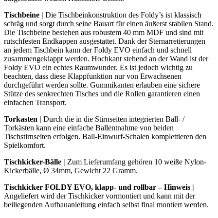
Tischbeine
|
Die Tischbeinkonstruktion des Foldy’s ist klassisch
schräg und sorgt durch seine Bauart für einen äußerst stabilen Stand.
Die Tischbeine bestehen aus robustem 40 mm MDF und sind mit
rutschfesten Endkappen ausgestattet. Dank der Sternarretierungen
an jedem Tischbein kann der Foldy EVO einfach und schnell
zusammengeklappt werden. Hochkant stehend an der Wand ist der
Foldy EVO ein echtes Raumwunder. Es ist jedoch wichtig zu
beachten, dass diese Klappfunktion nur von Erwachsenen
durchgeführt werden sollte. Gummikanten erlauben eine sichere
Stütze des senkrechten Tisches und die Rollen garantieren einen
einfachen Transport.
Torkasten
|
Durch die in die Stirnseiten integrierten Ball- /
Torkästen kann eine einfache Ballentnahme von beiden
Tischstirnseiten erfolgen. Ball-Einwurf-Schalen komplettieren den
Spielkomfort.
Tischkicker-Bälle |
Zum Lieferumfang gehören 10 weiße Nylon-
Kickerbälle, Ø 34mm, Gewicht 22 Gramm.
Tischkicker FOLDY EVO, klapp- und rollbar – Hinweis |
Angeliefert wird der Tischkicker vormontiert und kann mit der
beiliegenden Aufbauanleitung einfach selbst final montiert werden.