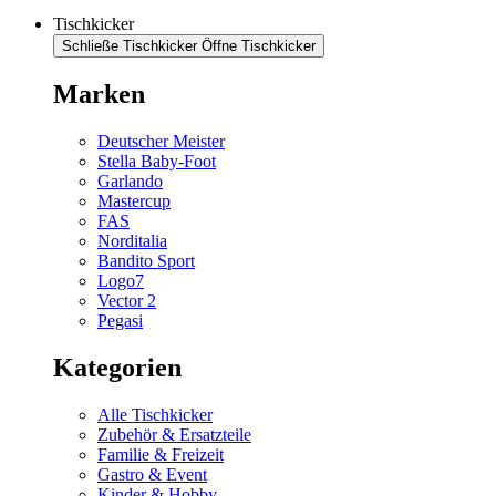
Tischkicker
Schließe Tischkicker
Öffne Tischkicker
Marken
Deutscher Meister
Stella Baby-Foot
Garlando
Mastercup
FAS
Norditalia
Bandito Sport
Logo7
Vector 2
Pegasi
Kategorien
Alle Tischkicker
Zubehör & Ersatzteile
Familie & Freizeit
Gastro & Event
Kinder & Hobby