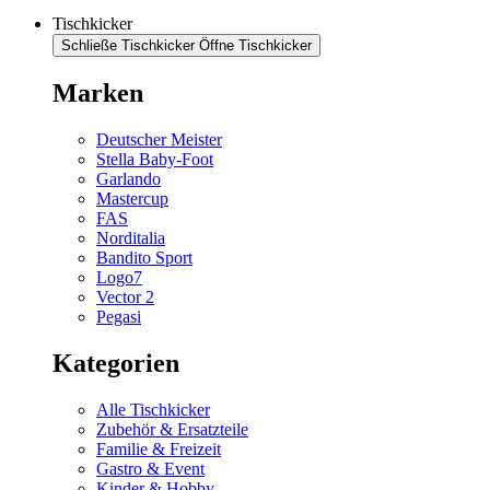
Tischkicker
Schließe Tischkicker
Öffne Tischkicker
Marken
Deutscher Meister
Stella Baby-Foot
Garlando
Mastercup
FAS
Norditalia
Bandito Sport
Logo7
Vector 2
Pegasi
Kategorien
Alle Tischkicker
Zubehör & Ersatzteile
Familie & Freizeit
Gastro & Event
Kinder & Hobby