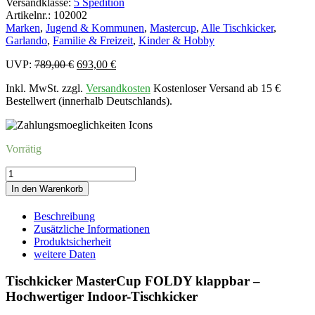
Versandklasse:
5 Spedition
Artikelnr.: 102002
Marken
,
Jugend & Kommunen
,
Mastercup
,
Alle Tischkicker
,
Garlando
,
Familie & Freizeit
,
Kinder & Hobby
Ursprünglicher
Aktueller
UVP:
789,00
€
693,00
€
Preis
Preis
Inkl. MwSt. zzgl.
Versandkosten
Kostenloser Versand ab 15 €
war:
ist:
Bestellwert (innerhalb Deutschlands).
789,00 €
693,00 €.
Vorrätig
Tischkicker
MasterCup
In den Warenkorb
FOLDY
klappbar
Beschreibung
Menge
Zusätzliche Informationen
Produktsicherheit
weitere Daten
Tischkicker MasterCup FOLDY klappbar –
Hochwertiger Indoor-Tischkicker