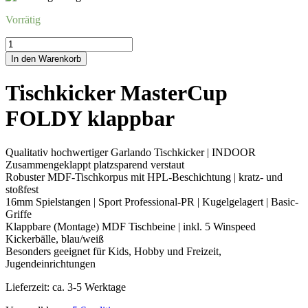
Vorrätig
Tischkicker
MasterCup
In den Warenkorb
FOLDY
klappbar
Tischkicker MasterCup
Menge
FOLDY klappbar
Qualitativ hochwertiger Garlando Tischkicker | INDOOR
Zusammengeklappt platzsparend verstaut
Robuster MDF-Tischkorpus mit HPL-Beschichtung | kratz- und
stoßfest
16mm Spielstangen | Sport Professional-PR | Kugelgelagert | Basic-
Griffe
Klappbare (Montage) MDF Tischbeine | inkl. 5 Winspeed
Kickerbälle, blau/weiß
Besonders geeignet für Kids, Hobby und Freizeit,
Jugendeinrichtungen
Lieferzeit:
ca. 3-5 Werktage