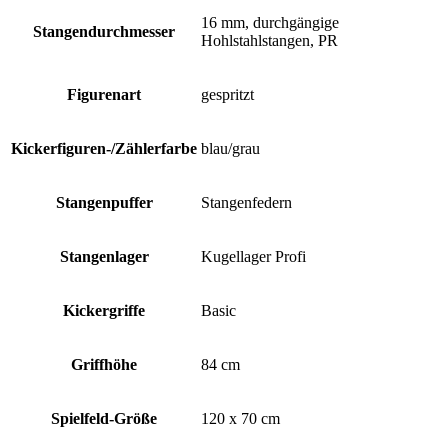
16 mm, durchgängige
Stangendurchmesser
Hohlstahlstangen, PR
Figurenart
gespritzt
Kickerfiguren-/Zählerfarbe
blau/grau
Stangenpuffer
Stangenfedern
Stangenlager
Kugellager Profi
Kickergriffe
Basic
Griffhöhe
84 cm
Spielfeld-Größe
120 x 70 cm