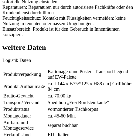
sofort die Nutzung einstellen.
Reparaturen: Reparaturen nur durch autorisierte Fachkräfte oder den
Kundendienst durchführen.
Feuchtigkeitsschutz: Kontakt mit Flüssigkeiten vermeiden; keine
Nutzung in feuchten oder nassen Umgebungen.
Einsatzbereich: Produkt ist für den Gebrauch in Innenräumen
konzipiert.
weitere Daten
Logistik Daten
Kartonage ohne Poster | Transport liegend
Produktverpackung
auf EW-Palette
ca. L144 x B75/*125 x H88 cm | Griffhöhe:
Produkt-Aufbaumaße
84 cm
Brutto-Gewicht
ca. 70,00 kg
Transport/ Versand
Spedition „Frei Bordsteinkante“
Produktstatus
vormontierter Tischkorpus
Montagedauer
ca. 45-60 Min.
Aufbau- und
separat buchbar
Montageservice
Herkunftsland
EU | Italien