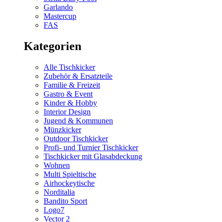
Garlando
Mastercup
FAS
Kategorien
Alle Tischkicker
Zubehör & Ersatzteile
Familie & Freizeit
Gastro & Event
Kinder & Hobby
Interior Design
Jugend & Kommunen
Münzkicker
Outdoor Tischkicker
Profi- und Turnier Tischkicker
Tischkicker mit Glasabdeckung
Wohnen
Multi Spieltische
Airhockeytische
Norditalia
Bandito Sport
Logo7
Vector 2