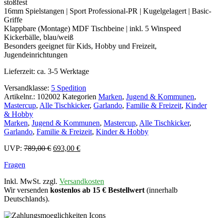
stoßfest
16mm Spielstangen | Sport Professional-PR | Kugelgelagert | Basic-
Griffe
Klappbare (Montage) MDF Tischbeine | inkl. 5 Winspeed
Kickerbälle, blau/weiß
Besonders geeignet für Kids, Hobby und Freizeit,
Jugendeinrichtungen
Lieferzeit:
ca. 3-5 Werktage
Versandklasse:
5 Spedition
Artikelnr.:
102002
Kategorien
Marken
,
Jugend & Kommunen
,
Mastercup
,
Alle Tischkicker
,
Garlando
,
Familie & Freizeit
,
Kinder
& Hobby
Marken
,
Jugend & Kommunen
,
Mastercup
,
Alle Tischkicker
,
Garlando
,
Familie & Freizeit
,
Kinder & Hobby
Ursprünglicher
Aktueller
UVP:
789,00
€
693,00
€
Preis
Preis
Fragen
war:
ist:
789,00 €
693,00 €.
Inkl. MwSt. zzgl.
Versandkosten
Wir versenden
kostenlos ab 15 € Bestellwert
(innerhalb
Deutschlands).