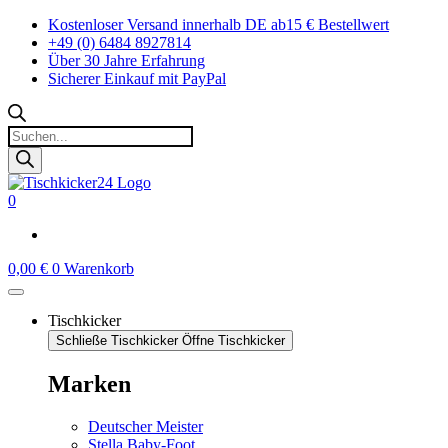
Zum
Kostenloser Versand innerhalb DE ab15 € Bestellwert
Inhalt
+49 (0) 6484 8927814
springen
Über 30 Jahre Erfahrung
Sicherer Einkauf mit PayPal
Products
search
0
0,00
€
0
Warenkorb
Tischkicker
Schließe Tischkicker
Öffne Tischkicker
Marken
Deutscher Meister
Stella Baby-Foot