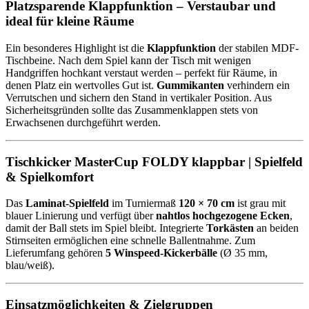
Platzsparende Klappfunktion – Verstaubar und
ideal für kleine Räume
Ein besonderes Highlight ist die
Klappfunktion
der stabilen MDF-
Tischbeine. Nach dem Spiel kann der Tisch mit wenigen
Handgriffen hochkant verstaut werden – perfekt für Räume, in
denen Platz ein wertvolles Gut ist.
Gummikanten
verhindern ein
Verrutschen und sichern den Stand in vertikaler Position. Aus
Sicherheitsgründen sollte das Zusammenklappen stets von
Erwachsenen durchgeführt werden.
Tischkicker MasterCup FOLDY klappbar | Spielfeld
& Spielkomfort
Das
Laminat-Spielfeld
im Turniermaß
120 × 70 cm
ist grau mit
blauer Linierung und verfügt über
nahtlos hochgezogene Ecken
,
damit der Ball stets im Spiel bleibt. Integrierte
Torkästen
an beiden
Stirnseiten ermöglichen eine schnelle Ballentnahme. Zum
Lieferumfang gehören
5 Winspeed-Kickerbälle
(Ø 35 mm,
blau/weiß).
Einsatzmöglichkeiten & Zielgruppen