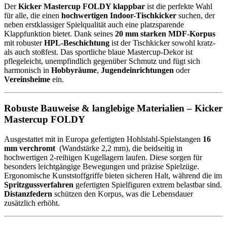
Der
Kicker Mastercup FOLDY klappbar
ist die perfekte Wahl
für alle, die einen
hochwertigen Indoor-Tischkicker
suchen, der
neben erstklassiger Spielqualität auch eine platzsparende
Klappfunktion bietet. Dank seines
20 mm starken MDF-Korpus
mit robuster
HPL-Beschichtung
ist der Tischkicker sowohl kratz-
als auch stoßfest. Das sportliche blaue Mastercup-Dekor ist
pflegeleicht, unempfindlich gegenüber Schmutz und fügt sich
harmonisch in
Hobbyräume
,
Jugendeinrichtungen
oder
Vereinsheime
ein.
Robuste Bauweise & langlebige Materialien – Kicker
Mastercup FOLDY
Ausgestattet mit in Europa gefertigten Hohlstahl-Spielstangen
16
mm verchromt
(Wandstärke 2,2 mm), die beidseitig in
hochwertigen 2-reihigen Kugellagern laufen. Diese sorgen für
besonders leichtgängige Bewegungen und präzise Spielzüge.
Ergonomische Kunststoffgriffe bieten sicheren Halt, während die im
Spritzgussverfahren
gefertigten Spielfiguren extrem belastbar sind.
Distanzfedern
schützen den Korpus, was die Lebensdauer
zusätzlich erhöht.