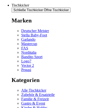
Tischkicker
Schließe Tischkicker
Öffne Tischkicker
Marken
Deutscher Meister
Stella Baby-Foot
Garlando
Mastercup
FAS
Norditalia
Bandito Sport
Logo7
Vector 2
Pegasi
Kategorien
Alle Tischkicker
Zubehör & Ersatzteile
Familie & Freizeit
Gastro & Event
Kinder & Hobby