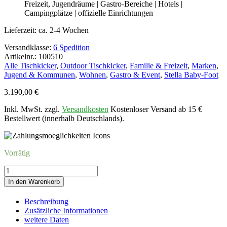
Freizeit, Jugendräume | Gastro-Bereiche | Hotels |
Campingplätze | offizielle Einrichtungen
Lieferzeit:
ca. 2-4 Wochen
Versandklasse:
6 Spedition
Artikelnr.: 100510
Alle Tischkicker
,
Outdoor Tischkicker
,
Familie & Freizeit
,
Marken
,
Jugend & Kommunen
,
Wohnen
,
Gastro & Event
,
Stella Baby-Foot
3.190,00
€
Inkl. MwSt. zzgl.
Versandkosten
Kostenloser Versand ab 15 €
Bestellwert (innerhalb Deutschlands).
Vorrätig
Kicker
STELLA
In den Warenkorb
CHAMPIONOUT
|
Beschreibung
TAUPE-
Zusätzliche Informationen
BUCHE-
weitere Daten
GRÜN