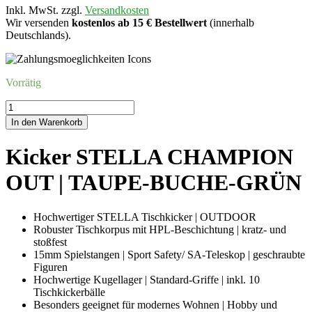
Inkl. MwSt. zzgl.
Versandkosten
Wir versenden
kostenlos ab 15 € Bestellwert
(innerhalb
Deutschlands).
Vorrätig
Kicker
STELLA
In den Warenkorb
CHAMPIONOUT
|
Kicker STELLA CHAMPION
TAUPE-
BUCHE-
OUT | TAUPE-BUCHE-GRÜN
GRÜN
Menge
Hochwertiger STELLA Tischkicker | OUTDOOR
Robuster Tischkorpus mit HPL-Beschichtung | kratz- und
stoßfest
15mm Spielstangen | Sport Safety/ SA-Teleskop | geschraubte
Figuren
Hochwertige Kugellager | Standard-Griffe | inkl. 10
Tischkickerbälle
Besonders geeignet für modernes Wohnen | Hobby und