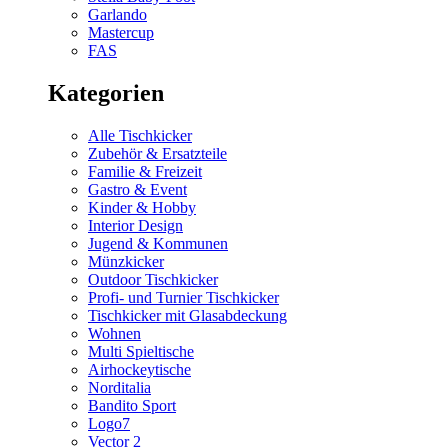
Garlando
Mastercup
FAS
Kategorien
Alle Tischkicker
Zubehör & Ersatzteile
Familie & Freizeit
Gastro & Event
Kinder & Hobby
Interior Design
Jugend & Kommunen
Münzkicker
Outdoor Tischkicker
Profi- und Turnier Tischkicker
Tischkicker mit Glasabdeckung
Wohnen
Multi Spieltische
Airhockeytische
Norditalia
Bandito Sport
Logo7
Vector 2