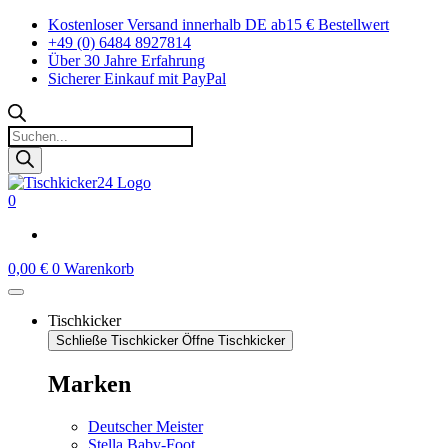
Zum
Kostenloser Versand innerhalb DE ab15 € Bestellwert
Inhalt
+49 (0) 6484 8927814
springen
Über 30 Jahre Erfahrung
Sicherer Einkauf mit PayPal
Products
search
0
0,00
€
0
Warenkorb
Tischkicker
Schließe Tischkicker
Öffne Tischkicker
Marken
Deutscher Meister
Stella Baby-Foot