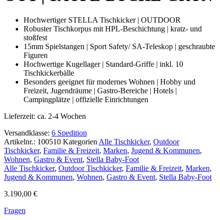
Hochwertiger STELLA Tischkicker | OUTDOOR
Robuster Tischkorpus mit HPL-Beschichtung | kratz- und
stoßfest
15mm Spielstangen | Sport Safety/ SA-Teleskop | geschraubte
Figuren
Hochwertige Kugellager | Standard-Griffe | inkl. 10
Tischkickerbälle
Besonders geeignet für modernes Wohnen | Hobby und
Freizeit, Jugendräume | Gastro-Bereiche | Hotels |
Campingplätze | offizielle Einrichtungen
Lieferzeit:
ca. 2-4 Wochen
Versandklasse:
6 Spedition
Artikelnr.:
100510
Kategorien
Alle Tischkicker
,
Outdoor
Tischkicker
,
Familie & Freizeit
,
Marken
,
Jugend & Kommunen
,
Wohnen
,
Gastro & Event
,
Stella Baby-Foot
Alle Tischkicker
,
Outdoor Tischkicker
,
Familie & Freizeit
,
Marken
,
Jugend & Kommunen
,
Wohnen
,
Gastro & Event
,
Stella Baby-Foot
3.190,00
€
Fragen