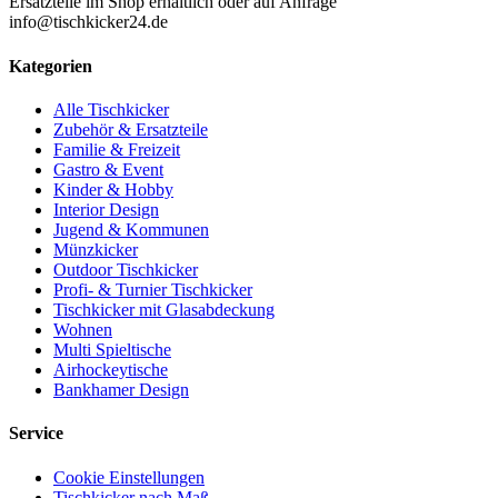
Ersatzteile im Shop erhältlich oder auf Anfrage
info@tischkicker24.de
Kategorien
Alle Tischkicker
Zubehör & Ersatzteile
Familie & Freizeit
Gastro & Event
Kinder & Hobby
Interior Design
Jugend & Kommunen
Münzkicker
Outdoor Tischkicker
Profi- & Turnier Tischkicker
Tischkicker mit Glasabdeckung
Wohnen
Multi Spieltische
Airhockeytische
Bankhamer Design
Service
Cookie Einstellungen
Tischkicker nach Maß