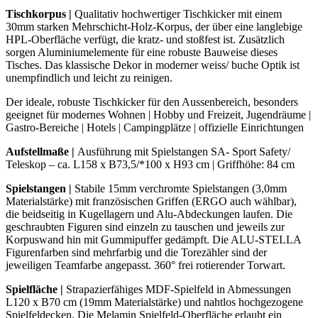
Menge
Tischkorpus |
Qualitativ hochwertiger Tischkicker mit einem
30mm starken Mehrschicht-Holz-Korpus, der über eine langlebige
HPL-Oberfläche verfügt, die kratz- und stoßfest ist. Zusätzlich
sorgen Aluminiumelemente für eine robuste Bauweise dieses
Tisches. Das klassische Dekor in moderner weiss/ buche Optik ist
unempfindlich und leicht zu reinigen.
Der ideale, robuste Tischkicker für den Aussenbereich, besonders
geeignet für modernes Wohnen | Hobby und Freizeit, Jugendräume |
Gastro-Bereiche | Hotels | Campingplätze | offizielle Einrichtungen
Aufstellmaße |
Ausführung mit Spielstangen SA- Sport Safety/
Teleskop – ca. L158 x B73,5/*100 x H93 cm | Griffhöhe: 84 cm
Spielstangen
|
Stabile 15mm verchromte Spielstangen (3,0mm
Materialstärke) mit französischen Griffen (ERGO auch wählbar),
die beidseitig in Kugellagern und Alu-Abdeckungen laufen. Die
geschraubten Figuren sind einzeln zu tauschen und jeweils zur
Korpuswand hin mit Gummipuffer gedämpft. Die ALU-STELLA
Figurenfarben sind mehrfarbig und die Torezähler sind der
jeweiligen Teamfarbe angepasst. 360° frei rotierender Torwart.
Spielfläche |
Strapazierfähiges MDF-Spielfeld in Abmessungen
L120 x B70 cm (19mm Materialstärke) und nahtlos hochgezogene
Spielfeldecken. Die Melamin Spielfeld-Oberfläche erlaubt ein