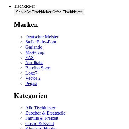
Tischkicker
Schließe Tischkicker
Öffne Tischkicker
Marken
Deutscher Meister
Stella Baby-Foot
Garlando
Mastercup
FAS
Norditalia
Bandito Sport
Logo7
Vector 2
Pegasi
Kategorien
Alle Tischkicker
Zubehör & Ersatzteile
Familie & Freizeit
Gastro & Event
Kinder & Hobby