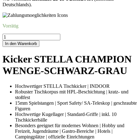
Deutschlands).
Vorrätig
Kicker
STELLA
In den Warenkorb
CHAMPIONWENGE-
SCHWARZ-
Kicker STELLA CHAMPION
GRAU
Menge
WENGE-SCHWARZ-GRAU
Hochwertiger STELLA Tischkicker | INDOOR
Robuster Tischkorpus mit HPL-Beschichtung | kratz- und
stoßfest
15mm Spielstangen | Sport Safety/ SA-Teleskop | geschraubte
Figuren
Hochwertige Kugellager | Standard-Griffe | inkl. 10
Tischkickerbälle
Besonders geeignet für modernes Wohnen | Hobby und
Freizeit, Jugendräume | Gastro-Bereiche | Hotels |
Campingplätze | offizielle Einrichtungen