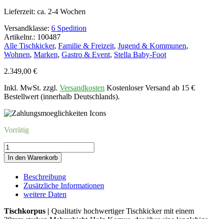
Lieferzeit:
ca. 2-4 Wochen
Versandklasse:
6 Spedition
Artikelnr.: 100487
Alle Tischkicker
,
Familie & Freizeit
,
Jugend & Kommunen
,
Wohnen
,
Marken
,
Gastro & Event
,
Stella Baby-Foot
2.349,00
€
Inkl. MwSt. zzgl.
Versandkosten
Kostenloser Versand ab 15 €
Bestellwert (innerhalb Deutschlands).
Vorrätig
Kicker
STELLA
In den Warenkorb
CHAMPIONWENGE-
SCHWARZ-
Beschreibung
GRAU
Zusätzliche Informationen
Menge
weitere Daten
Tischkorpus |
Qualitativ hochwertiger Tischkicker mit einem