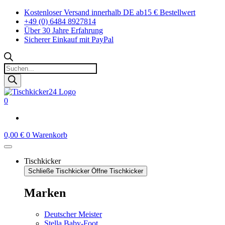
Zum
Kostenloser Versand innerhalb DE ab15 € Bestellwert
Inhalt
+49 (0) 6484 8927814
springen
Über 30 Jahre Erfahrung
Sicherer Einkauf mit PayPal
Products
search
0
0,00
€
0
Warenkorb
Tischkicker
Schließe Tischkicker
Öffne Tischkicker
Marken
Deutscher Meister
Stella Baby-Foot