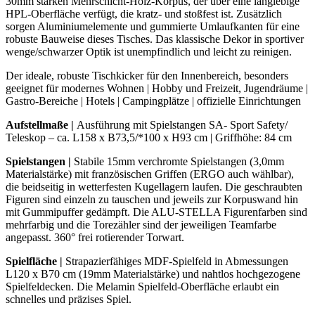
30mm starken Mehrschicht-Holz-Korpus, der über eine langlebige
HPL-Oberfläche verfügt, die kratz- und stoßfest ist. Zusätzlich
sorgen Aluminiumelemente und gummierte Umlaufkanten für eine
robuste Bauweise dieses Tisches. Das klassische Dekor in sportiver
wenge/schwarzer Optik ist unempfindlich und leicht zu reinigen.
Der ideale, robuste Tischkicker für den Innenbereich, besonders
geeignet für modernes Wohnen | Hobby und Freizeit, Jugendräume |
Gastro-Bereiche | Hotels | Campingplätze | offizielle Einrichtungen
Aufstellmaße |
Ausführung mit Spielstangen SA- Sport Safety/
Teleskop – ca. L158 x B73,5/*100 x H93 cm | Griffhöhe: 84 cm
Spielstangen
|
Stabile 15mm verchromte Spielstangen (3,0mm
Materialstärke) mit französischen Griffen (ERGO auch wählbar),
die beidseitig in wetterfesten Kugellagern laufen. Die geschraubten
Figuren sind einzeln zu tauschen und jeweils zur Korpuswand hin
mit Gummipuffer gedämpft. Die ALU-STELLA Figurenfarben sind
mehrfarbig und die Torezähler sind der jeweiligen Teamfarbe
angepasst. 360° frei rotierender Torwart.
Spielfläche |
Strapazierfähiges MDF-Spielfeld in Abmessungen
L120 x B70 cm (19mm Materialstärke) und nahtlos hochgezogene
Spielfeldecken. Die Melamin Spielfeld-Oberfläche erlaubt ein
schnelles und präzises Spiel.