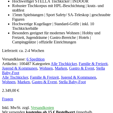
Hochwertiger STELLA Tischkicker | INDOOR
Robuster Tischkorpus mit HPL-Beschichtung | kratz- und
stoßfest
15mm Spielstangen | Sport Safety/ SA-Teleskop | geschraubte
Figuren
Hochwertige Kugellager | Standard-Griffe | inkl. 10
Tischkickerbälle
Besonders geeignet für modernes Wohnen | Hobby und
Freizeit, Jugendräume | Gastro-Bereiche | Hotels |
Campingplätze | offizielle Einrichtungen
Lieferzeit:
ca. 2-4 Wochen
Versandklasse:
6 Spedition
Artikelnr.:
100487
Kategorien
Alle Tischkicker
,
Familie & Freizeit
,
Jugend & Kommunen
,
Wohnen
,
Marken
,
Gastro & Event
,
Stella
Baby-Foot
Alle Tischkicker
,
Familie & Freizeit
,
Jugend & Kommunen
,
Wohnen
,
Marken
,
Gastro & Event
,
Stella Baby-Foot
2.349,00
€
Fragen
Inkl. MwSt. zzgl.
Versandkosten
Wir versenden
kostenlos ab 15 € Bestellwert
(innerhalb