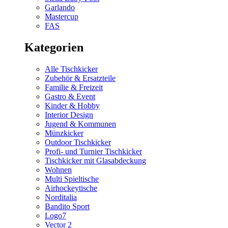
Garlando
Mastercup
FAS
Kategorien
Alle Tischkicker
Zubehör & Ersatzteile
Familie & Freizeit
Gastro & Event
Kinder & Hobby
Interior Design
Jugend & Kommunen
Münzkicker
Outdoor Tischkicker
Profi- und Turnier Tischkicker
Tischkicker mit Glasabdeckung
Wohnen
Multi Spieltische
Airhockeytische
Norditalia
Bandito Sport
Logo7
Vector 2