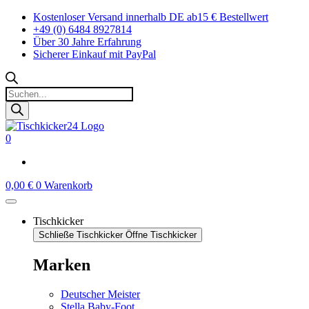
Zum
Kostenloser Versand innerhalb DE ab15 € Bestellwert
Inhalt
+49 (0) 6484 8927814
springen
Über 30 Jahre Erfahrung
Sicherer Einkauf mit PayPal
Products
search
0
0,00
€
0
Warenkorb
Tischkicker
Schließe Tischkicker
Öffne Tischkicker
Marken
Deutscher Meister
Stella Baby-Foot