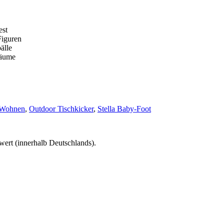
est
Figuren
älle
räume
Wohnen
,
Outdoor Tischkicker
,
Stella Baby-Foot
wert (innerhalb Deutschlands).