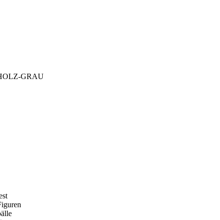
-HOLZ-GRAU
est
Figuren
älle