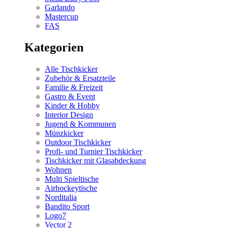
Garlando
Mastercup
FAS
Kategorien
Alle Tischkicker
Zubehör & Ersatzteile
Familie & Freizeit
Gastro & Event
Kinder & Hobby
Interior Design
Jugend & Kommunen
Münzkicker
Outdoor Tischkicker
Profi- und Turnier Tischkicker
Tischkicker mit Glasabdeckung
Wohnen
Multi Spieltische
Airhockeytische
Norditalia
Bandito Sport
Logo7
Vector 2