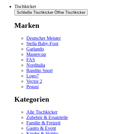
Tischkicker
Schließe Tischkicker
Öffne Tischkicker
Marken
Deutscher Meister
Stella Baby-Foot
Garlando
Mastercup
FAS
Norditalia
Bandito Sport
Logo7
Vector 2
Pegasi
Kategorien
Alle Tischkicker
Zubehör & Ersatzteile
Familie & Freizeit
Gastro & Event
Kinder & Hobby