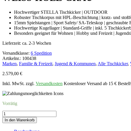
Hochwertiger STELLA Tischkicker | OUTDOOR
Robuster Tischkorpus mit HPL-Beschichtung | kratz- und stoßf
15mm Spielstangen | Sport Safety/ SA-Teleskop | geschraubte 
Hochwertige Kugellager | Standard-Griffe | inkl. 5 Tischkickerb
Besonders geeignet für Wohnen | Hobby und Freizeit | Jugend
Lieferzeit:
ca. 2-3 Wochen
Versandklasse:
6 Spedition
Artikelnr.: 100438
Marken
,
Familie & Freizeit
,
Jugend & Kommunen
,
Alle Tischkicker
,
2.579,00
€
Inkl. MwSt. zzgl.
Versandkosten
Kostenloser Versand ab 15 € Bestell
Vorrätig
Kicker
STELLA
In den Warenkorb
HOME
OUTWEISS-