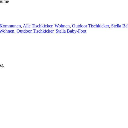
räume
 Kommunen
,
Alle Tischkicker
,
Wohnen
,
Outdoor Tischkicker
,
Stella B
Wohnen
,
Outdoor Tischkicker
,
Stella Baby-Foot
s).