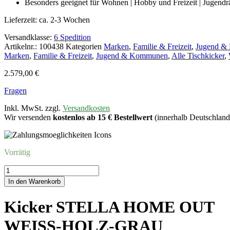
Besonders geeignet für Wohnen | Hobby und Freizeit | Jugend
Lieferzeit:
ca. 2-3 Wochen
Versandklasse:
6 Spedition
Artikelnr.:
100438
Kategorien
Marken
,
Familie & Freizeit
,
Jugend &
Marken
,
Familie & Freizeit
,
Jugend & Kommunen
,
Alle Tischkicker
,
2.579,00
€
Fragen
Inkl. MwSt. zzgl.
Versandkosten
Wir versenden
kostenlos ab 15 € Bestellwert
(innerhalb Deutschland
Vorrätig
Kicker
STELLA
In den Warenkorb
HOME
OUTWEISS-
Kicker STELLA HOME OUT
HOLZ-
GRAU
WEISS-HOLZ-GRAU
Menge