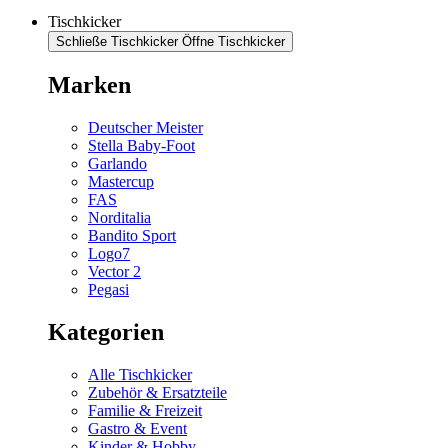
Tischkicker
Schließe Tischkicker
Öffne Tischkicker
Marken
Deutscher Meister
Stella Baby-Foot
Garlando
Mastercup
FAS
Norditalia
Bandito Sport
Logo7
Vector 2
Pegasi
Kategorien
Alle Tischkicker
Zubehör & Ersatzteile
Familie & Freizeit
Gastro & Event
Kinder & Hobby