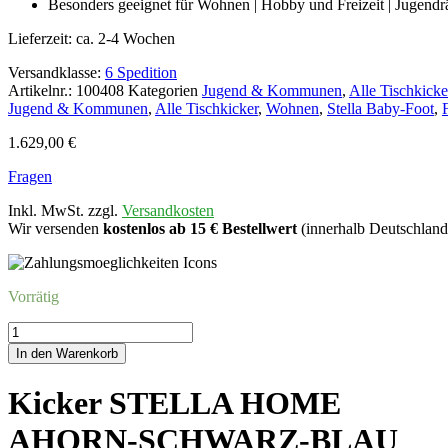
Besonders geeignet für Wohnen | Hobby und Freizeit | Jugend
Lieferzeit:
ca. 2-4 Wochen
Versandklasse:
6 Spedition
Artikelnr.:
100408
Kategorien
Jugend & Kommunen
,
Alle Tischkicke
Jugend & Kommunen
,
Alle Tischkicker
,
Wohnen
,
Stella Baby-Foot
,
1.629,00
€
Fragen
Inkl. MwSt. zzgl.
Versandkosten
Wir versenden
kostenlos ab 15 € Bestellwert
(innerhalb Deutschland
Vorrätig
Kicker
STELLA
In den Warenkorb
HOMEAHORN-
SCHWARZ-
Kicker STELLA HOME
BLAU
Menge
AHORN-SCHWARZ-BLAU