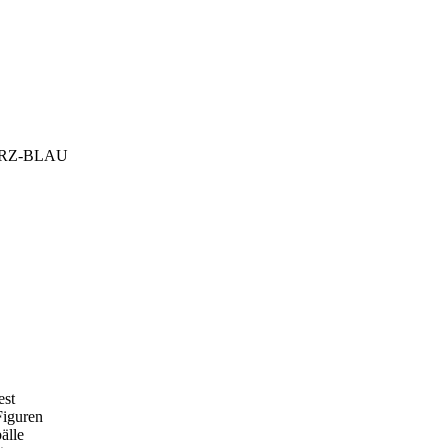
ARZ-BLAU
est
Figuren
älle