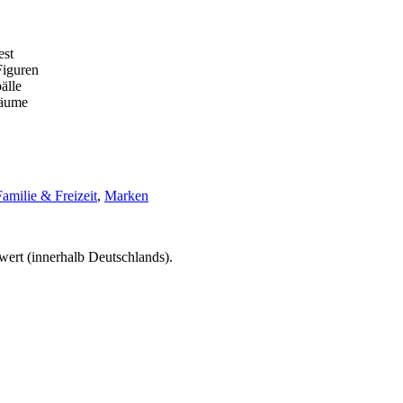
est
Figuren
älle
räume
Familie & Freizeit
,
Marken
wert (innerhalb Deutschlands).