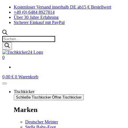
Zum
Kostenloser Versand innerhalb DE ab15 € Bestellwert
Inhalt
+49 (0) 6484 8927814
springen
Über 30 Jahre Erfahrung
Sicherer Einkauf mit PayPal
Products
search
0
0,00
€
0
Warenkorb
Tischkicker
Schließe Tischkicker
Öffne Tischkicker
Marken
Deutscher Meister
Stella Baby-Foot