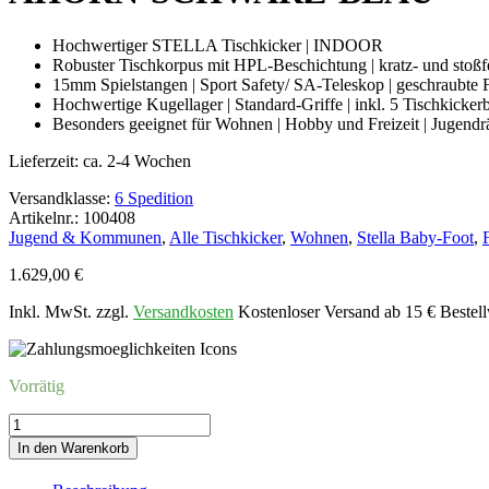
Hochwertiger STELLA Tischkicker | INDOOR
Robuster Tischkorpus mit HPL-Beschichtung | kratz- und stoßf
15mm Spielstangen | Sport Safety/ SA-Teleskop | geschraubte 
Hochwertige Kugellager | Standard-Griffe | inkl. 5 Tischkickerb
Besonders geeignet für Wohnen | Hobby und Freizeit | Jugend
Lieferzeit:
ca. 2-4 Wochen
Versandklasse:
6 Spedition
Artikelnr.: 100408
Jugend & Kommunen
,
Alle Tischkicker
,
Wohnen
,
Stella Baby-Foot
,
1.629,00
€
Inkl. MwSt. zzgl.
Versandkosten
Kostenloser Versand ab 15 € Bestell
Vorrätig
Kicker
STELLA
In den Warenkorb
HOMEAHORN-
SCHWARZ-