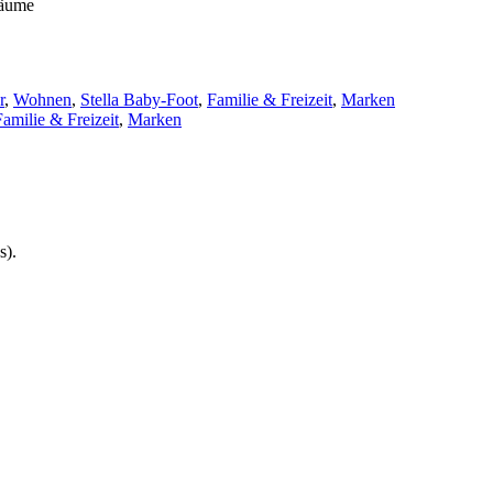
räume
r
,
Wohnen
,
Stella Baby-Foot
,
Familie & Freizeit
,
Marken
Familie & Freizeit
,
Marken
s).