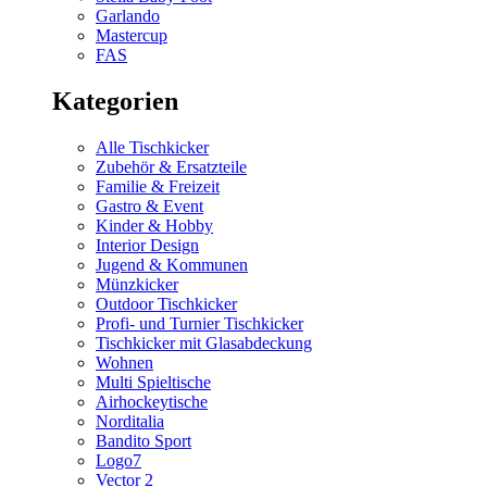
Garlando
Mastercup
FAS
Kategorien
Alle Tischkicker
Zubehör & Ersatzteile
Familie & Freizeit
Gastro & Event
Kinder & Hobby
Interior Design
Jugend & Kommunen
Münzkicker
Outdoor Tischkicker
Profi- und Turnier Tischkicker
Tischkicker mit Glasabdeckung
Wohnen
Multi Spieltische
Airhockeytische
Norditalia
Bandito Sport
Logo7
Vector 2