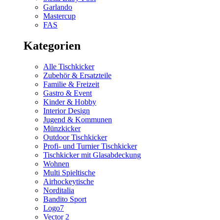
Garlando
Mastercup
FAS
Kategorien
Alle Tischkicker
Zubehör & Ersatzteile
Familie & Freizeit
Gastro & Event
Kinder & Hobby
Interior Design
Jugend & Kommunen
Münzkicker
Outdoor Tischkicker
Profi- und Turnier Tischkicker
Tischkicker mit Glasabdeckung
Wohnen
Multi Spieltische
Airhockeytische
Norditalia
Bandito Sport
Logo7
Vector 2