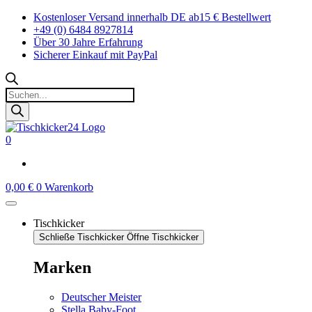
Zum
Kostenloser Versand innerhalb DE ab15 € Bestellwert
Inhalt
+49 (0) 6484 8927814
springen
Über 30 Jahre Erfahrung
Sicherer Einkauf mit PayPal
Products
search
0
0,00
€
0
Warenkorb
Tischkicker
Schließe Tischkicker
Öffne Tischkicker
Marken
Deutscher Meister
Stella Baby-Foot