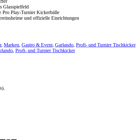
ffer
s Glasspielfeld
be Pro Play-Turnier Kickerbälle
ereinsheime und offizielle Einrichtungen
r
,
Marken
,
Gastro & Event
,
Garlando
,
Profi- und Turnier Tischkicker
rlando
,
Profi- und Turnier Tischkicker
s).