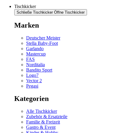
Tischkicker
Schließe Tischkicker
Öffne Tischkicker
Marken
Deutscher Meister
Stella Baby-Foot
Garlando
Mastercup
FAS
Norditalia
Bandito Sport
Logo7
Vector 2
Pegasi
Kategorien
Alle Tischkicker
Zubehör & Ersatzteile
Familie & Freizeit
Gastro & Event
Kinder & Hobby