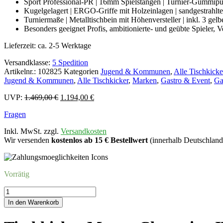
Sport Professional-PR | 16mm Spielstangen | Turnier-Gummipu
Kugelgelagert | ERGO-Griffe mit Holzeinlagen | sandgestrahlte
Turniermaße | Metalltischbein mit Höhenversteller | inkl. 3 gel
Besonders geeignet Profis, ambitionierte- und geübte Spieler, V
Lieferzeit:
ca. 2-5 Werktage
Versandklasse:
5 Spedition
Artikelnr.:
102825
Kategorien
Jugend & Kommunen
,
Alle Tischkicke
Jugend & Kommunen
,
Alle Tischkicker
,
Marken
,
Gastro & Event
,
Ga
Ursprünglicher
Aktueller
UVP:
1.469,00
€
1.194,00
€
Preis
Preis
Fragen
war:
ist:
1.469,00 €
1.194,00 €.
Inkl. MwSt. zzgl.
Versandkosten
Wir versenden
kostenlos ab 15 € Bestellwert
(innerhalb Deutschland
Vorrätig
Tischkicker
Master
In den Warenkorb
Champion
ITSF