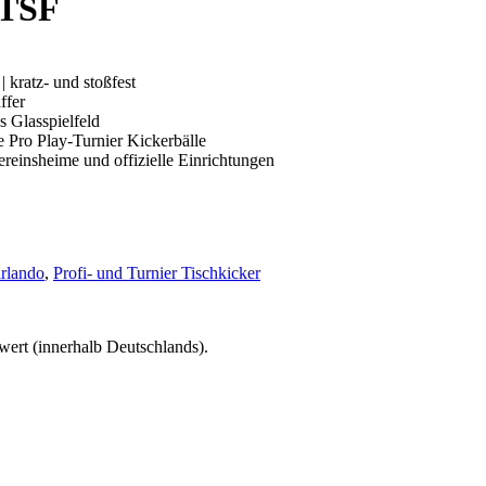
ITSF
kratz- und stoßfest
ffer
s Glasspielfeld
be Pro Play-Turnier Kickerbälle
ereinsheime und offizielle Einrichtungen
rlando
,
Profi- und Turnier Tischkicker
wert (innerhalb Deutschlands).