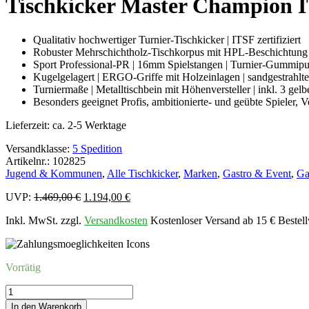
Tischkicker Master Champion 
Menge
Qualitativ hochwertiger Turnier-Tischkicker | ITSF zertifiziert
Robuster Mehrschichtholz-Tischkorpus mit HPL-Beschichtung | 
Sport Professional-PR | 16mm Spielstangen | Turnier-Gummipu
Kugelgelagert | ERGO-Griffe mit Holzeinlagen | sandgestrahlte
Turniermaße | Metalltischbein mit Höhenversteller | inkl. 3 gel
Besonders geeignet Profis, ambitionierte- und geübte Spieler, V
Lieferzeit:
ca. 2-5 Werktage
Versandklasse:
5 Spedition
Artikelnr.: 102825
Jugend & Kommunen
,
Alle Tischkicker
,
Marken
,
Gastro & Event
,
Ga
Ursprünglicher
Aktueller
UVP:
1.469,00
€
1.194,00
€
Preis
Preis
Inkl. MwSt. zzgl.
Versandkosten
Kostenloser Versand ab 15 € Bestell
war:
ist:
1.469,00 €
1.194,00 €.
Vorrätig
Tischkicker
Master
In den Warenkorb