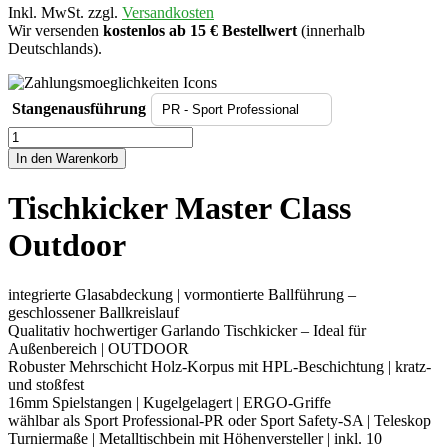
Inkl. MwSt. zzgl.
Versandkosten
Wir versenden
kostenlos ab 15 € Bestellwert
(innerhalb
Deutschlands).
Stangenausführung
Tischkicker
Master
In den Warenkorb
Class
Outdoor
Tischkicker Master Class
Menge
Outdoor
integrierte Glasabdeckung | vormontierte Ballführung –
geschlossener Ballkreislauf
Qualitativ hochwertiger Garlando Tischkicker – Ideal für
Außenbereich | OUTDOOR
Robuster Mehrschicht Holz-Korpus mit HPL-Beschichtung | kratz-
und stoßfest
16mm Spielstangen | Kugelgelagert | ERGO-Griffe
wählbar als Sport Professional-PR oder Sport Safety-SA | Teleskop
Turniermaße | Metalltischbein mit Höhenversteller | inkl. 10