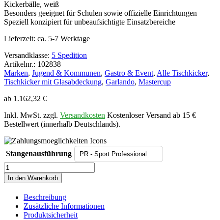
Kickerbälle, weiß
Besonders geeignet für Schulen sowie offizielle Einrichtungen
Speziell konzipiert für unbeaufsichtigte Einsatzbereiche
Lieferzeit:
ca. 5-7 Werktage
Versandklasse:
5 Spedition
Artikelnr.: 102838
Marken
,
Jugend & Kommunen
,
Gastro & Event
,
Alle Tischkicker
,
Tischkicker mit Glasabdeckung
,
Garlando
,
Mastercup
ab
1.162,32
€
Inkl. MwSt. zzgl.
Versandkosten
Kostenloser Versand ab 15 €
Bestellwert (innerhalb Deutschlands).
Stangenausführung
Tischkicker
Master
In den Warenkorb
Class
Outdoor
Beschreibung
Menge
Zusätzliche Informationen
Produktsicherheit