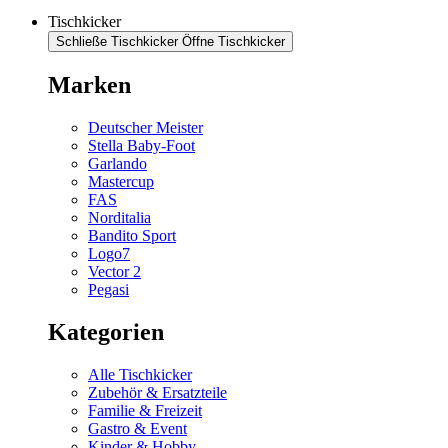
Tischkicker
Schließe Tischkicker
Öffne Tischkicker
Marken
Deutscher Meister
Stella Baby-Foot
Garlando
Mastercup
FAS
Norditalia
Bandito Sport
Logo7
Vector 2
Pegasi
Kategorien
Alle Tischkicker
Zubehör & Ersatzteile
Familie & Freizeit
Gastro & Event
Kinder & Hobby