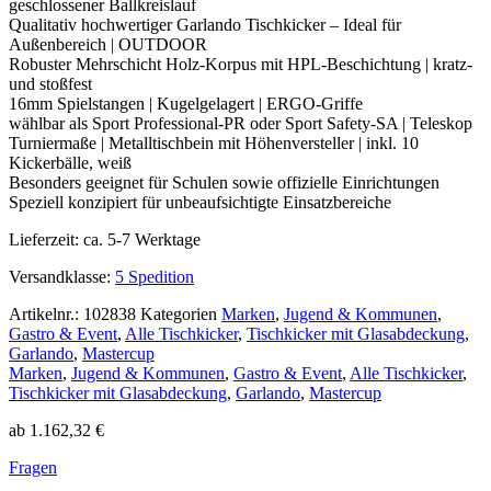
geschlossener Ballkreislauf
Qualitativ hochwertiger Garlando Tischkicker – Ideal für
Außenbereich | OUTDOOR
Robuster Mehrschicht Holz-Korpus mit HPL-Beschichtung | kratz-
und stoßfest
16mm Spielstangen | Kugelgelagert | ERGO-Griffe
wählbar als Sport Professional-PR oder Sport Safety-SA | Teleskop
Turniermaße | Metalltischbein mit Höhenversteller | inkl. 10
Kickerbälle, weiß
Besonders geeignet für Schulen sowie offizielle Einrichtungen
Speziell konzipiert für unbeaufsichtigte Einsatzbereiche
Lieferzeit:
ca. 5-7 Werktage
Versandklasse:
5 Spedition
Artikelnr.:
102838
Kategorien
Marken
,
Jugend & Kommunen
,
Gastro & Event
,
Alle Tischkicker
,
Tischkicker mit Glasabdeckung
,
Garlando
,
Mastercup
Marken
,
Jugend & Kommunen
,
Gastro & Event
,
Alle Tischkicker
,
Tischkicker mit Glasabdeckung
,
Garlando
,
Mastercup
ab
1.162,32
€
Fragen