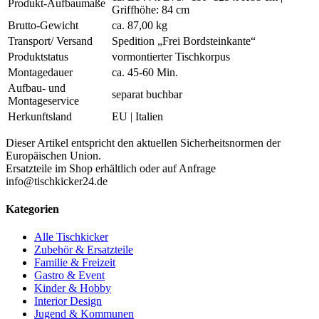
Produkt-Aufbaumaße
Griffhöhe: 84 cm
Brutto-Gewicht
ca. 87,00 kg
Transport/ Versand
Spedition „Frei Bordsteinkante“
Produktstatus
vormontierter Tischkorpus
Montagedauer
ca. 45-60 Min.
Aufbau- und
separat buchbar
Montageservice
Herkunftsland
EU | Italien
Dieser Artikel entspricht den aktuellen Sicherheitsnormen der
Europäischen Union.
Ersatzteile im Shop erhältlich oder auf Anfrage
info@tischkicker24.de
Kategorien
Alle Tischkicker
Zubehör & Ersatzteile
Familie & Freizeit
Gastro & Event
Kinder & Hobby
Interior Design
Jugend & Kommunen