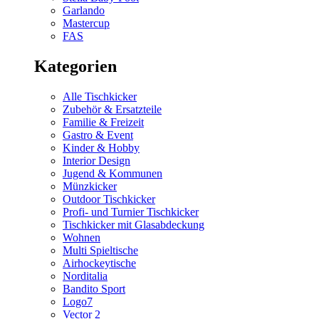
Garlando
Mastercup
FAS
Kategorien
Alle Tischkicker
Zubehör & Ersatzteile
Familie & Freizeit
Gastro & Event
Kinder & Hobby
Interior Design
Jugend & Kommunen
Münzkicker
Outdoor Tischkicker
Profi- und Turnier Tischkicker
Tischkicker mit Glasabdeckung
Wohnen
Multi Spieltische
Airhockeytische
Norditalia
Bandito Sport
Logo7
Vector 2