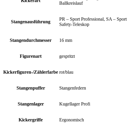
Kickerart
Ballkreislauf
PR – Sport Professional, SA – Sport
Stangenausführung
Safety-Teleskop
Stangendurchmesser
16 mm
Figurenart
gespritzt
Kickerfiguren-/Zählerfarbe
rot/blau
Stangenpuffer
Stangenfedern
Stangenlager
Kugellager Profi
Kickergriffe
Ergonomisch