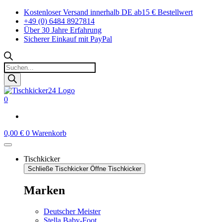
Zum
Kostenloser Versand innerhalb DE ab15 € Bestellwert
Inhalt
+49 (0) 6484 8927814
springen
Über 30 Jahre Erfahrung
Sicherer Einkauf mit PayPal
Products
search
0
0,00
€
0
Warenkorb
Tischkicker
Schließe Tischkicker
Öffne Tischkicker
Marken
Deutscher Meister
Stella Baby-Foot