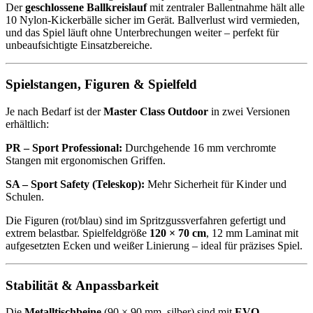
Der
geschlossene Ballkreislauf
mit zentraler Ballentnahme hält alle
10 Nylon-Kickerbälle sicher im Gerät. Ballverlust wird vermieden,
und das Spiel läuft ohne Unterbrechungen weiter – perfekt für
unbeaufsichtigte Einsatzbereiche.
Spielstangen, Figuren & Spielfeld
Je nach Bedarf ist der
Master Class Outdoor
in zwei Versionen
erhältlich:
PR – Sport Professional:
Durchgehende 16 mm verchromte
Stangen mit ergonomischen Griffen.
SA – Sport Safety (Teleskop):
Mehr Sicherheit für Kinder und
Schulen.
Die Figuren (rot/blau) sind im Spritzgussverfahren gefertigt und
extrem belastbar. Spielfeldgröße
120 × 70 cm
, 12 mm Laminat mit
aufgesetzten Ecken und weißer Linierung – ideal für präzises Spiel.
Stabilität & Anpassbarkeit
Die
Metalltischbeine
(90 × 90 mm, silber) sind mit
EVO-