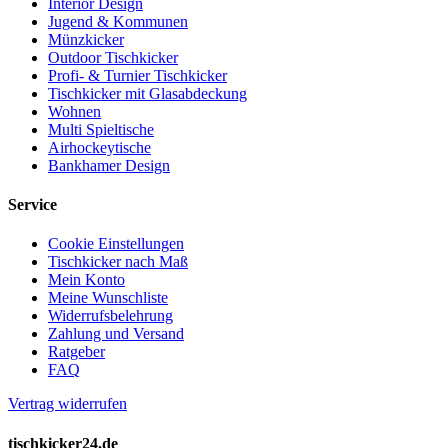
Interior Design
Jugend & Kommunen
Münzkicker
Outdoor Tischkicker
Profi- & Turnier Tischkicker
Tischkicker mit Glasabdeckung
Wohnen
Multi Spieltische
Airhockeytische
Bankhamer Design
Service
Cookie Einstellungen
Tischkicker nach Maß
Mein Konto
Meine Wunschliste
Widerrufsbelehrung
Zahlung und Versand
Ratgeber
FAQ
Vertrag widerrufen
tischkicker24.de