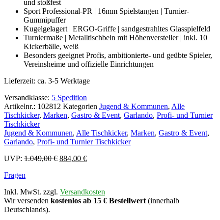
und stoßfest
Sport Professional-PR | 16mm Spielstangen | Turnier-
Gummipuffer
Kugelgelagert | ERGO-Griffe | sandgestrahltes Glasspielfeld
Turniermaße | Metalltischbein mit Höhenversteller | inkl. 10
Kickerbälle, weiß
Besonders geeignet Profis, ambitionierte- und geübte Spieler,
Vereinsheime und offizielle Einrichtungen
Lieferzeit:
ca. 3-5 Werktage
Versandklasse:
5 Spedition
Artikelnr.:
102812
Kategorien
Jugend & Kommunen
,
Alle
Tischkicker
,
Marken
,
Gastro & Event
,
Garlando
,
Profi- und Turnier
Tischkicker
Jugend & Kommunen
,
Alle Tischkicker
,
Marken
,
Gastro & Event
,
Garlando
,
Profi- und Turnier Tischkicker
Ursprünglicher
Aktueller
UVP:
1.049,00
€
884,00
€
Preis
Preis
Fragen
war:
ist:
1.049,00 €
884,00 €.
Inkl. MwSt. zzgl.
Versandkosten
Wir versenden
kostenlos ab 15 € Bestellwert
(innerhalb
Deutschlands).