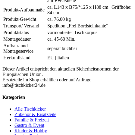
auf EW-Palette
ca. L143 x B75/*125 x H88 cm | Griffhöhe:
Produkt-Aufbaumaße
84 cm
Produkt-Gewicht
ca. 76,00 kg
Transport/ Versand
Spedition „Frei Bordsteinkante“
Produktstatus
vormontierter Tischkorpus
Montagedauer
ca. 45-60 Min.
Aufbau- und
separat buchbar
Montageservice
Herkunftsland
EU | Italien
Dieser Artikel entspricht den aktuellen Sicherheitsnormen der
Europäischen Union.
Ersatzteile im Shop erhältlich oder auf Anfrage
info@tischkicker24.de
Kategorien
Alle Tischkicker
Zubehör & Ersatzteile
Familie & Freizeit
Gastro & Event
Kinder & Hobby