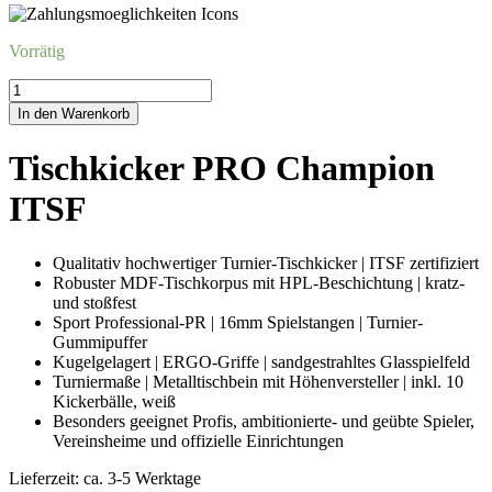
Vorrätig
Tischkicker
PRO
In den Warenkorb
Champion
ITSF
Tischkicker PRO Champion
Menge
ITSF
Qualitativ hochwertiger Turnier-Tischkicker | ITSF zertifiziert
Robuster MDF-Tischkorpus mit HPL-Beschichtung | kratz-
und stoßfest
Sport Professional-PR | 16mm Spielstangen | Turnier-
Gummipuffer
Kugelgelagert | ERGO-Griffe | sandgestrahltes Glasspielfeld
Turniermaße | Metalltischbein mit Höhenversteller | inkl. 10
Kickerbälle, weiß
Besonders geeignet Profis, ambitionierte- und geübte Spieler,
Vereinsheime und offizielle Einrichtungen
Lieferzeit:
ca. 3-5 Werktage