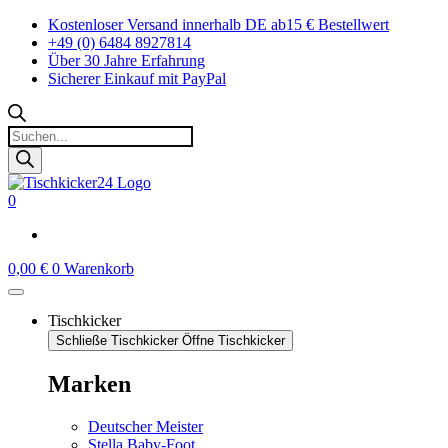
Zum
Kostenloser Versand innerhalb DE ab15 € Bestellwert
Inhalt
+49 (0) 6484 8927814
springen
Über 30 Jahre Erfahrung
Sicherer Einkauf mit PayPal
Products
search
0
0,00
€
0
Warenkorb
Tischkicker
Schließe Tischkicker
Öffne Tischkicker
Marken
Deutscher Meister
Stella Baby-Foot