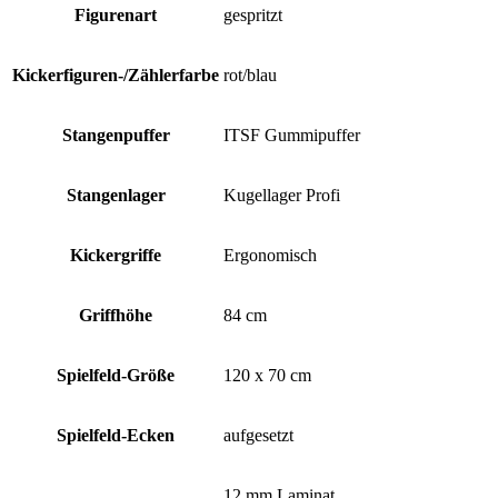
Figurenart
gespritzt
Kickerfiguren-/Zählerfarbe
rot/blau
Stangenpuffer
ITSF Gummipuffer
Stangenlager
Kugellager Profi
Kickergriffe
Ergonomisch
Griffhöhe
84 cm
Spielfeld-Größe
120 x 70 cm
Spielfeld-Ecken
aufgesetzt
12 mm Laminat