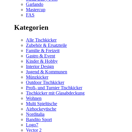
Garlando
Mastercup
FAS
Kategorien
Alle Tischkicker
Zubehör & Ersatzteile
Familie & Freizeit
Gastro & Event
Kinder & Hobby
Interior Design
Jugend & Kommunen
Münzkicker
Outdoor Tischkicker
Profi- und Turnier Tischkicker
Tischkicker mit Glasabdeckung
Wohnen
Multi Spieltische
Airhockeytische
Norditalia
Bandito Sport
Logo7
Vector 2