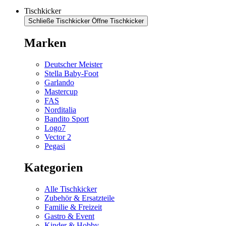
Tischkicker
Schließe Tischkicker
Öffne Tischkicker
Marken
Deutscher Meister
Stella Baby-Foot
Garlando
Mastercup
FAS
Norditalia
Bandito Sport
Logo7
Vector 2
Pegasi
Kategorien
Alle Tischkicker
Zubehör & Ersatzteile
Familie & Freizeit
Gastro & Event
Kinder & Hobby