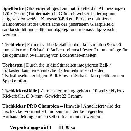
Spielfläche |
Strapazierfähiges Laminat-Spielfeld in Abmessungen
120 x 70 cm (Turniermaße) in Grün mit weißer Linierung und
aufgesetzten weißen Kunststoff-Ecken. Für eine optimierte
Ballkontrolle ist die Oberfläche des gehärtetem Glasspielfeld
sandgestrahlt und sollte nur abgefegt und nie nass abgewischt
werden.
Tischbeine
|
Extrem stabile Metalltischbeinkonstruktion 90 x 90
mm, silber mit Edelstahlfußteller und rutschfester Gummiauflage für
die optimale Novellierung von Bodenunebenheiten.
Torkasten
|
Durch die in die Stirnseiten integrierten Ball- /
Torkästen kann eine einfache Ballentnahme von beiden
Tischstirnseiten erfolgen. Ball-Einwurf-Schalen komplettieren den
Spielkomfort.
Tischkicker-Bälle |
Zum Lieferumfang gehören 10 weiße Nylon-
Kickerbälle, Ø 34mm, Gewicht 22 Gramm.
Tischkicker PRO Champion – Hinweis |
Angeliefert wird der
Tischkicker vormontiert und kann mit der beiliegenden
Aufbauanleitung einfach selbst final montiert werden.
Verpackungsgewicht
81,00 kg