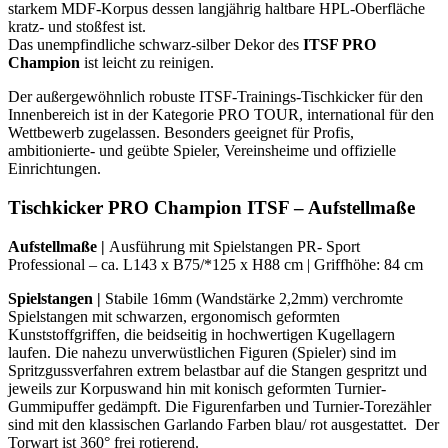
starkem MDF-Korpus dessen langjährig haltbare HPL-Oberfläche
kratz- und stoßfest ist.
Das unempfindliche schwarz-silber Dekor des
ITSF PRO
Champion
ist leicht zu reinigen.
Der außergewöhnlich robuste ITSF-Trainings-Tischkicker für den
Innenbereich ist in der Kategorie PRO TOUR, international für den
Wettbewerb zugelassen. Besonders geeignet für Profis,
ambitionierte- und geübte Spieler, Vereinsheime und offizielle
Einrichtungen.
Tischkicker PRO Champion ITSF – Aufstellmaße
Aufstellmaße |
Ausführung mit Spielstangen PR- Sport
Professional – ca. L143 x B75/*125 x H88 cm | Griffhöhe: 84 cm
Spielstangen
|
Stabile 16mm (Wandstärke 2,2mm) verchromte
Spielstangen mit schwarzen, ergonomisch geformten
Kunststoffgriffen, die beidseitig in hochwertigen Kugellagern
laufen. Die nahezu unverwüstlichen Figuren (Spieler) sind im
Spritzgussverfahren extrem belastbar auf die Stangen gespritzt und
jeweils zur Korpuswand hin mit konisch geformten Turnier-
Gummipuffer gedämpft. Die Figurenfarben und Turnier-Torezähler
sind mit den klassischen Garlando Farben blau/ rot ausgestattet. Der
Torwart ist 360° frei rotierend.