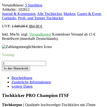
Versandklasse:
5 Spedition
Artikelnr.: 102812
Jugend & Kommunen
,
Alle Tischkicker
,
Marken
,
Gastro & Event
,
Garlando
,
Profi- und Turnier Tischkicker
Ursprünglicher
Aktueller
UVP:
1.049,00
€
884,00
€
Preis
Preis
Inkl. MwSt. zzgl.
Versandkosten
Kostenloser Versand ab 15 €
war:
ist:
Bestellwert (innerhalb Deutschlands).
1.049,00 €
884,00 €.
Vorrätig
Tischkicker
PRO
In den Warenkorb
Champion
ITSF
Beschreibung
Menge
Zusätzliche Informationen
weitere Daten
Tischkicker PRO Champion ITSF
Tischkorpus |
Qualitativ hochwertiger Tischkicker mit 25mm