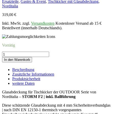
Ersatzteile
,
Gastro & Event
,
Tischkicker mit Glasabdeckung
,
Norditalia
319,00
€
Inkl. MwSt. zzgl.
Versandkosten
Kostenloser Versand ab 15 €
Bestellwert (innerhalb Deutschlands).
Vorrätig
Kicker
Glasabdeckung
In den Warenkorb
STORM
Outdoor
Beschreibung
F2
Zusätzliche Informationen
inkl.
Produktsicherheit
Ballführung
weitere Daten
Menge
Glasabdeckung für Tischkicker der OUTDOOR Serie von
Norditalia –
STORM F2 | inkl. Ballführung
Diese schützende Glasabdeckung mit 4 mm Sicherheitsverbundglas
| nach DIN EN 12150-1 thermisch vorgespanntes