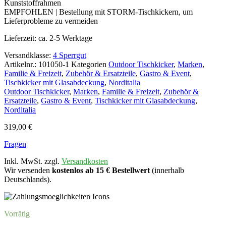
Kunststoffrahmen
EMPFOHLEN | Bestellung mit STORM-Tischkickern, um
Lieferprobleme zu vermeiden
Lieferzeit:
ca. 2-5 Werktage
Versandklasse:
4 Sperrgut
Artikelnr.:
101050-1
Kategorien
Outdoor Tischkicker
,
Marken
,
Familie & Freizeit
,
Zubehör & Ersatzteile
,
Gastro & Event
,
Tischkicker mit Glasabdeckung
,
Norditalia
Outdoor Tischkicker
,
Marken
,
Familie & Freizeit
,
Zubehör &
Ersatzteile
,
Gastro & Event
,
Tischkicker mit Glasabdeckung
,
Norditalia
319,00
€
Fragen
Inkl. MwSt. zzgl.
Versandkosten
Wir versenden
kostenlos ab 15 € Bestellwert
(innerhalb
Deutschlands).
Vorrätig