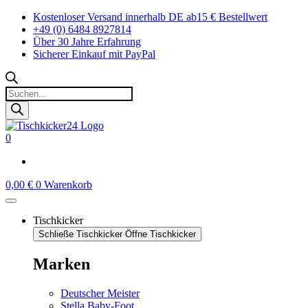
Zum
Kostenloser Versand innerhalb DE ab15 € Bestellwert
Inhalt
+49 (0) 6484 8927814
springen
Über 30 Jahre Erfahrung
Sicherer Einkauf mit PayPal
Products
search
0
0,00
€
0
Warenkorb
Tischkicker
Schließe Tischkicker
Öffne Tischkicker
Marken
Deutscher Meister
Stella Baby-Foot