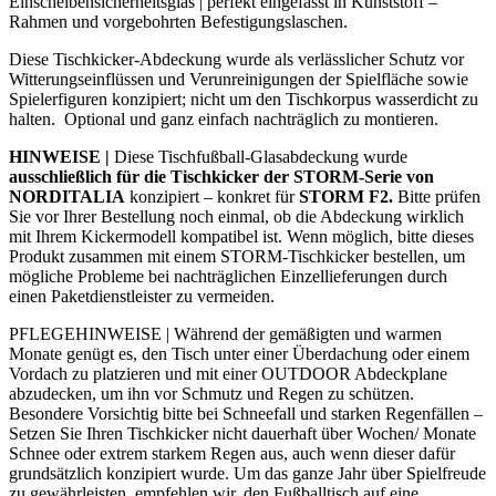
Einscheibensicherheitsglas | perfekt eingefasst in Kunststoff –
Rahmen und vorgebohrten Befestigungslaschen.
Diese Tischkicker-Abdeckung wurde als verlässlicher Schutz vor
Witterungseinflüssen und Verunreinigungen der Spielfläche sowie
Spielerfiguren konzipiert; nicht um den Tischkorpus wasserdicht zu
halten. Optional und ganz einfach nachträglich zu montieren.
HINWEISE |
Diese Tischfußball-Glasabdeckung wurde
ausschließlich für die Tischkicker der STORM-Serie von
NORDITALIA
konzipiert – konkret für
STORM F2.
Bitte prüfen
Sie vor Ihrer Bestellung noch einmal, ob die Abdeckung wirklich
mit Ihrem Kickermodell kompatibel ist. Wenn möglich, bitte dieses
Produkt zusammen mit einem STORM-Tischkicker bestellen, um
mögliche Probleme bei nachträglichen Einzellieferungen durch
einen Paketdienstleister zu vermeiden.
PFLEGEHINWEISE | Während der gemäßigten und warmen
Monate genügt es, den Tisch unter einer Überdachung oder einem
Vordach zu platzieren und mit einer OUTDOOR Abdeckplane
abzudecken, um ihn vor Schmutz und Regen zu schützen.
Besondere Vorsichtig bitte bei Schneefall und starken Regenfällen –
Setzen Sie Ihren Tischkicker nicht dauerhaft über Wochen/ Monate
Schnee oder extrem starkem Regen aus, auch wenn dieser dafür
grundsätzlich konzipiert wurde. Um das ganze Jahr über Spielfreude
zu gewährleisten, empfehlen wir, den Fußballtisch auf eine