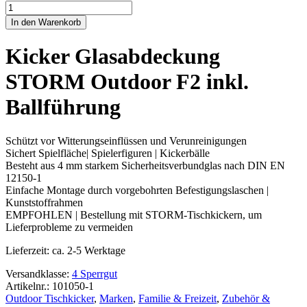
Kicker
Glasabdeckung
In den Warenkorb
STORM
Outdoor
Kicker Glasabdeckung
F2
inkl.
STORM Outdoor F2 inkl.
Ballführung
Menge
Ballführung
Schützt vor Witterungseinflüssen und Verunreinigungen
Sichert Spielfläche| Spielerfiguren | Kickerbälle
Besteht aus 4 mm starkem Sicherheitsverbundglas nach DIN EN
12150-1
Einfache Montage durch vorgebohrten Befestigungslaschen |
Kunststoffrahmen
EMPFOHLEN | Bestellung mit STORM-Tischkickern, um
Lieferprobleme zu vermeiden
Lieferzeit:
ca. 2-5 Werktage
Versandklasse:
4 Sperrgut
Artikelnr.: 101050-1
Outdoor Tischkicker
,
Marken
,
Familie & Freizeit
,
Zubehör &