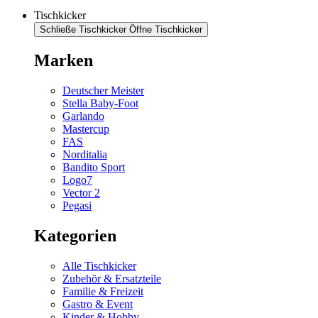
Tischkicker
Schließe Tischkicker
Öffne Tischkicker
Marken
Deutscher Meister
Stella Baby-Foot
Garlando
Mastercup
FAS
Norditalia
Bandito Sport
Logo7
Vector 2
Pegasi
Kategorien
Alle Tischkicker
Zubehör & Ersatzteile
Familie & Freizeit
Gastro & Event
Kinder & Hobby