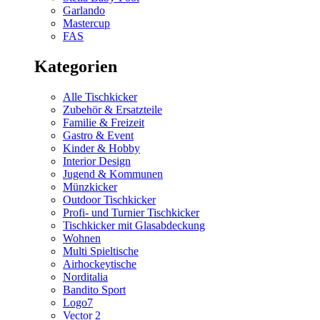
Garlando
Mastercup
FAS
Kategorien
Alle Tischkicker
Zubehör & Ersatzteile
Familie & Freizeit
Gastro & Event
Kinder & Hobby
Interior Design
Jugend & Kommunen
Münzkicker
Outdoor Tischkicker
Profi- und Turnier Tischkicker
Tischkicker mit Glasabdeckung
Wohnen
Multi Spieltische
Airhockeytische
Norditalia
Bandito Sport
Logo7
Vector 2