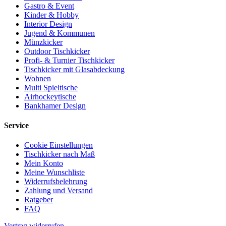
Gastro & Event
Kinder & Hobby
Interior Design
Jugend & Kommunen
Münzkicker
Outdoor Tischkicker
Profi- & Turnier Tischkicker
Tischkicker mit Glasabdeckung
Wohnen
Multi Spieltische
Airhockeytische
Bankhamer Design
Service
Cookie Einstellungen
Tischkicker nach Maß
Mein Konto
Meine Wunschliste
Widerrufsbelehrung
Zahlung und Versand
Ratgeber
FAQ
Vertrag widerrufen