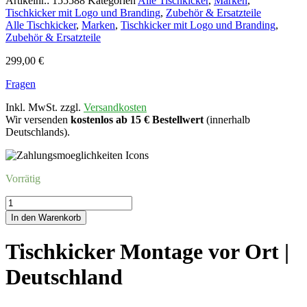
Artikelnr.:
155588
Kategorien
Alle Tischkicker
,
Marken
,
Tischkicker mit Logo und Branding
,
Zubehör & Ersatzteile
Alle Tischkicker
,
Marken
,
Tischkicker mit Logo und Branding
,
Zubehör & Ersatzteile
299,00
€
Fragen
Inkl. MwSt. zzgl.
Versandkosten
Wir versenden
kostenlos ab 15 € Bestellwert
(innerhalb
Deutschlands).
Vorrätig
Tischkicker
Montage
In den Warenkorb
vor
Ort
Tischkicker Montage vor Ort |
|
Deutschland
Deutschland
Menge