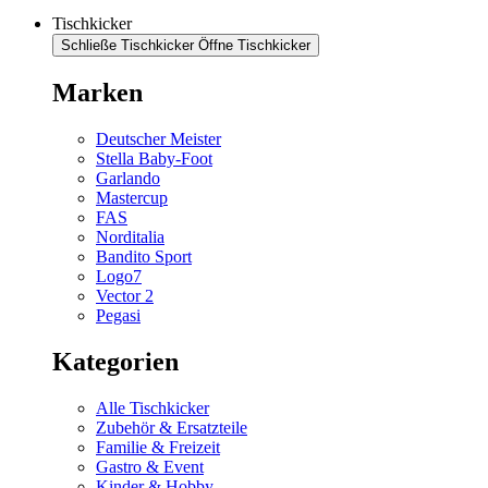
Tischkicker
Schließe Tischkicker
Öffne Tischkicker
Marken
Deutscher Meister
Stella Baby-Foot
Garlando
Mastercup
FAS
Norditalia
Bandito Sport
Logo7
Vector 2
Pegasi
Kategorien
Alle Tischkicker
Zubehör & Ersatzteile
Familie & Freizeit
Gastro & Event
Kinder & Hobby