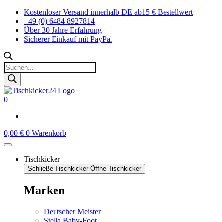
Zum
Kostenloser Versand innerhalb DE ab15 € Bestellwert
Inhalt
+49 (0) 6484 8927814
springen
Über 30 Jahre Erfahrung
Sicherer Einkauf mit PayPal
Products
search
0
0,00
€
0
Warenkorb
Tischkicker
Schließe Tischkicker
Öffne Tischkicker
Marken
Deutscher Meister
Stella Baby-Foot