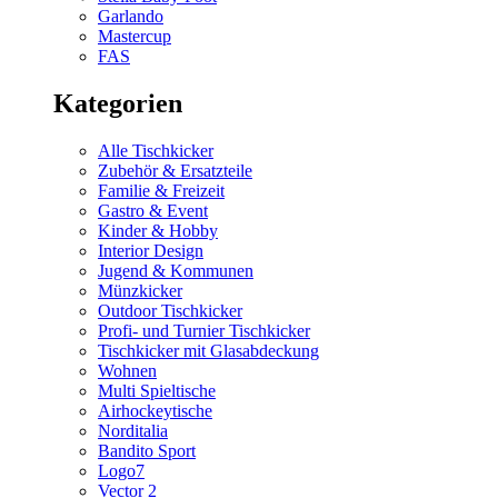
Garlando
Mastercup
FAS
Kategorien
Alle Tischkicker
Zubehör & Ersatzteile
Familie & Freizeit
Gastro & Event
Kinder & Hobby
Interior Design
Jugend & Kommunen
Münzkicker
Outdoor Tischkicker
Profi- und Turnier Tischkicker
Tischkicker mit Glasabdeckung
Wohnen
Multi Spieltische
Airhockeytische
Norditalia
Bandito Sport
Logo7
Vector 2