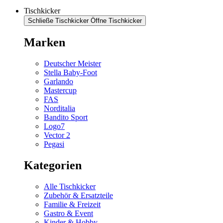
Tischkicker
Schließe Tischkicker
Öffne Tischkicker
Marken
Deutscher Meister
Stella Baby-Foot
Garlando
Mastercup
FAS
Norditalia
Bandito Sport
Logo7
Vector 2
Pegasi
Kategorien
Alle Tischkicker
Zubehör & Ersatzteile
Familie & Freizeit
Gastro & Event
Kinder & Hobby