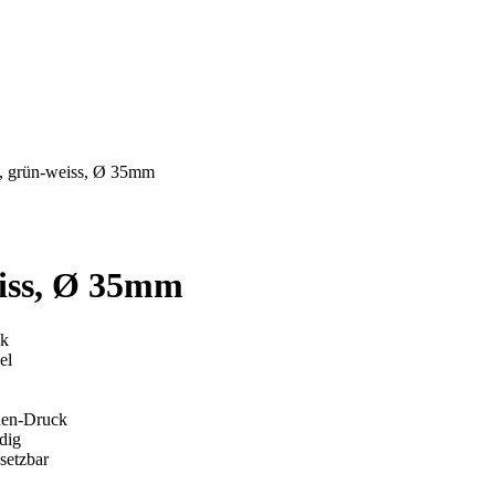
, grün-weiss, Ø 35mm
iss, Ø 35mm
ok
el
chen-Druck
dig
setzbar