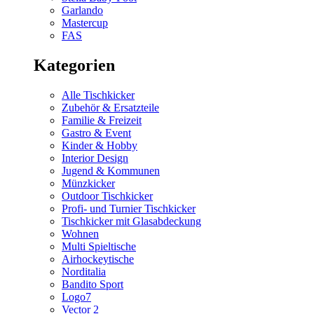
Garlando
Mastercup
FAS
Kategorien
Alle Tischkicker
Zubehör & Ersatzteile
Familie & Freizeit
Gastro & Event
Kinder & Hobby
Interior Design
Jugend & Kommunen
Münzkicker
Outdoor Tischkicker
Profi- und Turnier Tischkicker
Tischkicker mit Glasabdeckung
Wohnen
Multi Spieltische
Airhockeytische
Norditalia
Bandito Sport
Logo7
Vector 2