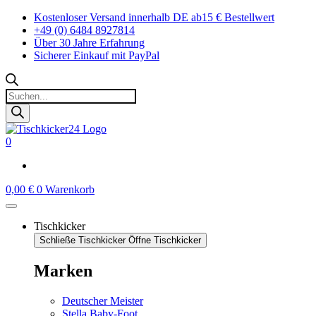
Zum
Kostenloser Versand innerhalb DE ab15 € Bestellwert
Inhalt
+49 (0) 6484 8927814
springen
Über 30 Jahre Erfahrung
Sicherer Einkauf mit PayPal
Products
search
0
0,00
€
0
Warenkorb
Tischkicker
Schließe Tischkicker
Öffne Tischkicker
Marken
Deutscher Meister
Stella Baby-Foot