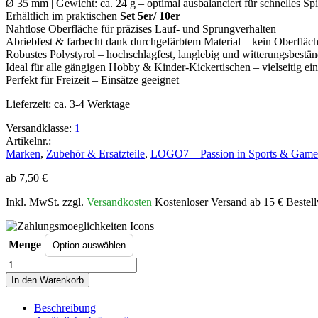
Ø 35 mm | Gewicht: ca. 24 g – optimal ausbalanciert für schnelles Spi
Erhältlich im praktischen
Set 5er/ 10er
Nahtlose Oberfläche für präzises Lauf- und Sprungverhalten
Abriebfest & farbecht dank durchgefärbtem Material – kein Oberflä
Robustes Polystyrol – hochschlagfest, langlebig und witterungsbestän
Ideal für alle gängigen Hobby & Kinder-Kickertischen – vielseitig ein
Perfekt für Freizeit – Einsätze geeignet
Lieferzeit:
ca. 3-4 Werktage
Versandklasse:
1
Artikelnr.:
Marken
,
Zubehör & Ersatzteile
,
LOGO7 – Passion in Sports & Game
ab
7,50
€
Inkl. MwSt. zzgl.
Versandkosten
Kostenloser Versand ab 15 € Bestell
Menge
Tischkickerball
CLUB,
In den Warenkorb
grün-
weiss,
Beschreibung
Ø