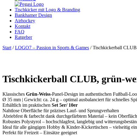
Tischkicker mit Logo & Branding
Bankhamer Design
Airhockey
Kontakt
FAQ
Ratgeber
Start
/
LOGO7 – Passion in Sports & Games
/ Tischkickerball CLUB
Tischkickerball CLUB, grün-we
Klassisches
Grün-Weiss
-Panel-Design im authentischen Fußball-Lo
Ø 35 mm | Gewicht: ca. 24 g – optimal ausbalanciert für schnelles Spi
Erhältlich im praktischen
Set 5er/ 10er
Nahtlose Oberfläche für präzises Lauf- und Sprungverhalten
Abriebfest & farbecht dank durchgefärbtem Material – kein Oberflä
Robustes Polystyrol – hochschlagfest, langlebig und witterungsbestän
Ideal für alle gängigen Hobby & Kinder-Kickertischen – vielseitig ein
Perfekt für Freizeit – Einsätze geeignet