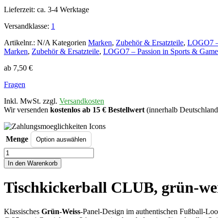
Lieferzeit:
ca. 3-4 Werktage
Versandklasse:
1
Artikelnr.:
N/A
Kategorien
Marken
,
Zubehör & Ersatzteile
,
LOGO7 – 
Marken
,
Zubehör & Ersatzteile
,
LOGO7 – Passion in Sports & Game
ab
7,50
€
Fragen
Inkl. MwSt. zzgl.
Versandkosten
Wir versenden
kostenlos ab 15 € Bestellwert
(innerhalb Deutschland
Menge
Tischkickerball
CLUB,
In den Warenkorb
grün-
weiss,
Tischkickerball CLUB, grün-we
Ø
35mm
Menge
Klassisches
Grün-Weiss
-Panel-Design im authentischen Fußball-Lo