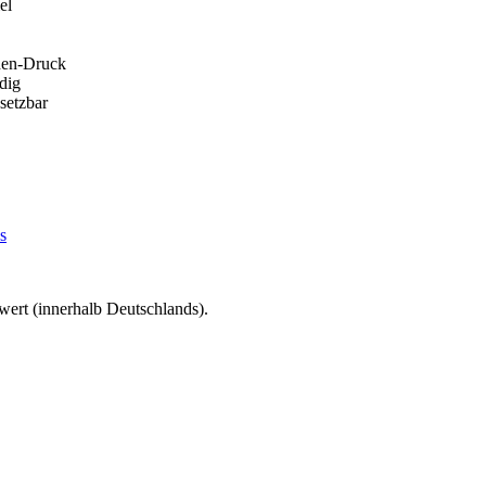
el
chen-Druck
dig
setzbar
s
wert (innerhalb Deutschlands).