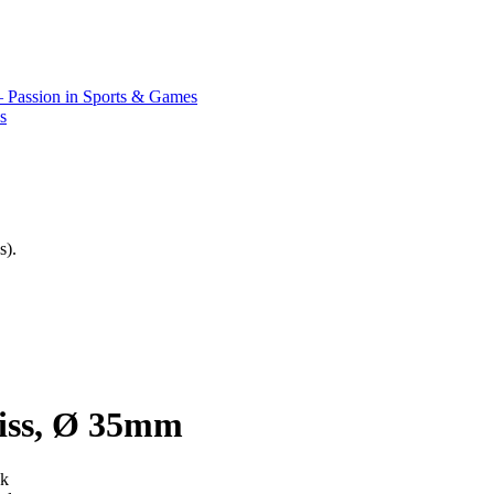
Passion in Sports & Games
s
s).
iss, Ø 35mm
ok