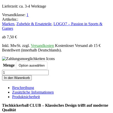
Lieferzeit:
ca. 3-4 Werktage
Versandklasse:
1
Artikelnr.:
Marken
,
Zubehör & Ersatzteile
,
LOGO7 – Passion in Sports &
Games
ab
7,50
€
Inkl. MwSt. zzgl.
Versandkosten
Kostenloser Versand ab 15 €
Bestellwert (innerhalb Deutschlands).
Menge
Tischkickerball
CLUB,
In den Warenkorb
schwarz-
gelb,
Beschreibung
Ø
Zusätzliche Informationen
35mm
Produktsicherheit
Menge
Tischkickerball CLUB – Klassisches Design trifft auf moderne
Qualität