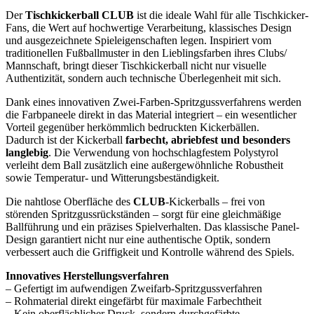
Der
Tischkickerball CLUB
ist die ideale Wahl für alle Tischkicker-
Fans, die Wert auf hochwertige Verarbeitung, klassisches Design
und ausgezeichnete Spieleigenschaften legen. Inspiriert vom
traditionellen Fußballmuster in den Lieblingsfarben ihres Clubs/
Mannschaft, bringt dieser Tischkickerball nicht nur visuelle
Authentizität, sondern auch technische Überlegenheit mit sich.
Dank eines innovativen Zwei-Farben-Spritzgussverfahrens werden
die Farbpaneele direkt in das Material integriert – ein wesentlicher
Vorteil gegenüber herkömmlich bedruckten Kickerbällen.
Dadurch ist der Kickerball
farbecht, abriebfest und besonders
langlebig
. Die Verwendung von hochschlagfestem Polystyrol
verleiht dem Ball zusätzlich eine außergewöhnliche Robustheit
sowie Temperatur- und Witterungsbeständigkeit.
Die nahtlose Oberfläche des
CLUB
-Kickerballs – frei von
störenden Spritzgussrückständen – sorgt für eine gleichmäßige
Ballführung und ein präzises Spielverhalten. Das klassische Panel-
Design garantiert nicht nur eine authentische Optik, sondern
verbessert auch die Griffigkeit und Kontrolle während des Spiels.
Innovatives Herstellungsverfahren
– Gefertigt im aufwendigen Zweifarb-Spritzgussverfahren
– Rohmaterial direkt eingefärbt für maximale Farbechtheit
– Kein oberflächlicher Druck, sondern durchgefärbte