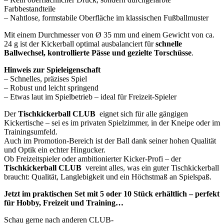
Farbbestandteile
– Nahtlose, formstabile Oberfläche im klassischen Fußballmuster
Mit einem Durchmesser von Ø 35 mm und einem Gewicht von ca.
24 g ist der Kickerball optimal ausbalanciert für
schnelle
Ballwechsel, kontrollierte Pässe und gezielte Torschüsse
.
Hinweis zur Spieleigenschaft
– Schnelles, präzises Spiel
– Robust und leicht springend
– Etwas laut im Spielbetrieb – ideal für Freizeit-Spieler
Der
Tischkickerball CLUB
eignet sich für alle gängigen
Kickertische – sei es im privaten Spielzimmer, in der Kneipe oder im
Trainingsumfeld.
Auch im Promotion-Bereich ist der Ball dank seiner hohen Qualität
und Optik ein echter Hingucker.
Ob Freizeitspieler oder ambitionierter Kicker-Profi – der
Tischkickerball CLUB
vereint alles, was ein guter Tischkickerball
braucht: Qualität, Langlebigkeit und ein Höchstmaß an Spielspaß.
Jetzt im praktischen Set mit 5 oder 10 Stück erhältlich – perfekt
für Hobby, Freizeit und Training…
Schau gerne nach anderen CLUB-