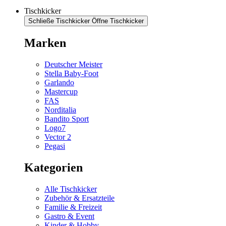
Tischkicker
Schließe Tischkicker
Öffne Tischkicker
Marken
Deutscher Meister
Stella Baby-Foot
Garlando
Mastercup
FAS
Norditalia
Bandito Sport
Logo7
Vector 2
Pegasi
Kategorien
Alle Tischkicker
Zubehör & Ersatzteile
Familie & Freizeit
Gastro & Event
Kinder & Hobby