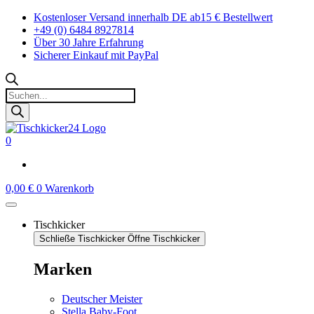
Zum
Kostenloser Versand innerhalb DE ab15 € Bestellwert
Inhalt
+49 (0) 6484 8927814
springen
Über 30 Jahre Erfahrung
Sicherer Einkauf mit PayPal
Products
search
0
0,00
€
0
Warenkorb
Tischkicker
Schließe Tischkicker
Öffne Tischkicker
Marken
Deutscher Meister
Stella Baby-Foot