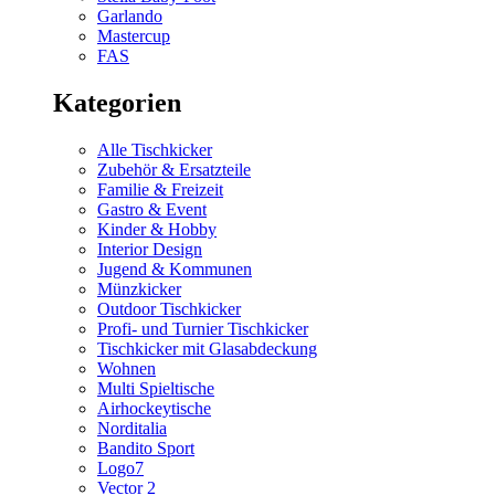
Garlando
Mastercup
FAS
Kategorien
Alle Tischkicker
Zubehör & Ersatzteile
Familie & Freizeit
Gastro & Event
Kinder & Hobby
Interior Design
Jugend & Kommunen
Münzkicker
Outdoor Tischkicker
Profi- und Turnier Tischkicker
Tischkicker mit Glasabdeckung
Wohnen
Multi Spieltische
Airhockeytische
Norditalia
Bandito Sport
Logo7
Vector 2