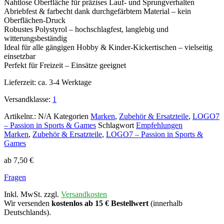
Nahtlose Oberfläche für präzises Lauf- und Sprungverhalten
Abriebfest & farbecht dank durchgefärbtem Material – kein
Oberflächen-Druck
Robustes Polystyrol – hochschlagfest, langlebig und
witterungsbeständig
Ideal für alle gängigen Hobby & Kinder-Kickertischen – vielseitig
einsetzbar
Perfekt für Freizeit – Einsätze geeignet
Lieferzeit:
ca. 3-4 Werktage
Versandklasse:
1
Artikelnr.:
N/A
Kategorien
Marken
,
Zubehör & Ersatzteile
,
LOGO7
– Passion in Sports & Games
Schlagwort
Empfehlungen
Marken
,
Zubehör & Ersatzteile
,
LOGO7 – Passion in Sports &
Games
ab
7,50
€
Fragen
Inkl. MwSt. zzgl.
Versandkosten
Wir versenden
kostenlos ab 15 € Bestellwert
(innerhalb
Deutschlands).