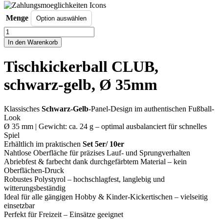
Menge
Tischkickerball
CLUB,
In den Warenkorb
schwarz-
gelb,
Tischkickerball CLUB,
Ø
35mm
schwarz-gelb, Ø 35mm
Menge
Klassisches
Schwarz-Gelb
-Panel-Design im authentischen Fußball-
Look
Ø 35 mm | Gewicht: ca. 24 g – optimal ausbalanciert für schnelles
Spiel
Erhältlich im praktischen
Set 5er/ 10er
Nahtlose Oberfläche für präzises Lauf- und Sprungverhalten
Abriebfest & farbecht dank durchgefärbtem Material – kein
Oberflächen-Druck
Robustes Polystyrol – hochschlagfest, langlebig und
witterungsbeständig
Ideal für alle gängigen Hobby & Kinder-Kickertischen – vielseitig
einsetzbar
Perfekt für Freizeit – Einsätze geeignet