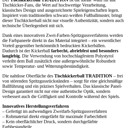
Tischkicker-Fans, die Wert auf hochwertige Verarbeitung,
klassisches Design und ausgezeichnete Spieleigenschaften legen.
Inspiriert vom traditionellen schwarz-weißen Fußballmuster, bringt
dieser Tischkickerball nicht nur visuelle Authentizität, sondern auch
technische Überlegenheit mit sich.
Dank eines innovativen Zwei-Farben-Spritzgussverfahrens werden
die Farbpaneele direkt in das Material integriert – ein wesentlicher
Vorteil gegenüber herkömmlich bedruckten Kickerbällen.
Dadurch ist der Kickerball
farbecht, abriebfest und besonders
langlebig
. Die Verwendung von hochschlagfestem Polystyrol
verleiht dem Ball zusätzlich eine außergewöhnliche Robustheit
sowie Temperatur- und Witterungsbeständigkeit.
Die nahtlose Oberfläche des
Tischkickerball TRADITION
– frei
von störenden Spritzgussrückständen – sorgt für eine gleichmäßige
Ballführung und ein präzises Spielverhalten. Das klassische Panel-
Design garantiert nicht nur eine authentische Optik, sondern
verbessert auch die Griffigkeit und Kontrolle während des Spiels.
Innovatives Herstellungsverfahren
– Gefertigt im aufwendigen Zweifarb-Spritzgussverfahren
– Rohmaterial direkt eingefärbt für maximale Farbechtheit
– Kein oberflächlicher Druck, sondern durchgefärbte
Farbbestandteile