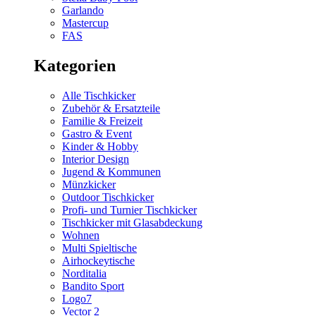
Garlando
Mastercup
FAS
Kategorien
Alle Tischkicker
Zubehör & Ersatzteile
Familie & Freizeit
Gastro & Event
Kinder & Hobby
Interior Design
Jugend & Kommunen
Münzkicker
Outdoor Tischkicker
Profi- und Turnier Tischkicker
Tischkicker mit Glasabdeckung
Wohnen
Multi Spieltische
Airhockeytische
Norditalia
Bandito Sport
Logo7
Vector 2