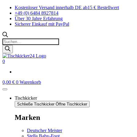
Zum
Kostenloser Versand innerhalb DE ab15 € Bestellwert
Inhalt
+49 (0) 6484 8927814
springen
Über 30 Jahre Erfahrung
Sicherer Einkauf mit PayPal
Products
search
0
0,00
€
0
Warenkorb
Tischkicker
Schließe Tischkicker
Öffne Tischkicker
Marken
Deutscher Meister
Stella Baby-Foot