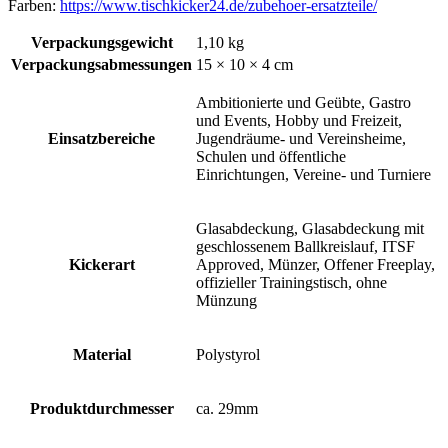
Farben:
https://www.tischkicker24.de/zubehoer-ersatzteile/
Verpackungsgewicht
1,10 kg
Verpackungsabmessungen
15 × 10 × 4 cm
Ambitionierte und Geübte, Gastro
und Events, Hobby und Freizeit,
Einsatzbereiche
Jugendräume- und Vereinsheime,
Schulen und öffentliche
Einrichtungen, Vereine- und Turniere
Glasabdeckung, Glasabdeckung mit
geschlossenem Ballkreislauf, ITSF
Kickerart
Approved, Münzer, Offener Freeplay,
offizieller Trainingstisch, ohne
Münzung
Material
Polystyrol
Produktdurchmesser
ca. 29mm