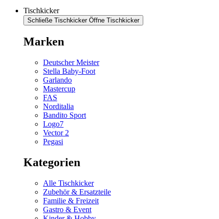
Tischkicker
Schließe Tischkicker
Öffne Tischkicker
Marken
Deutscher Meister
Stella Baby-Foot
Garlando
Mastercup
FAS
Norditalia
Bandito Sport
Logo7
Vector 2
Pegasi
Kategorien
Alle Tischkicker
Zubehör & Ersatzteile
Familie & Freizeit
Gastro & Event
Kinder & Hobby