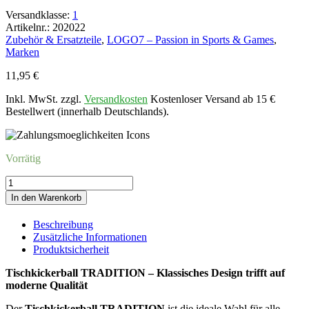
Versandklasse:
1
Artikelnr.: 202022
Zubehör & Ersatzteile
,
LOGO7 – Passion in Sports & Games
,
Marken
11,95
€
Inkl. MwSt. zzgl.
Versandkosten
Kostenloser Versand ab 15 €
Bestellwert (innerhalb Deutschlands).
Vorrätig
Tischkickerball
TRADITION,
In den Warenkorb
weiss-
schwarz,
Beschreibung
Ø
Zusätzliche Informationen
29mm
Produktsicherheit
Menge
Tischkickerball TRADITION – Klassisches Design trifft auf
moderne Qualität
Der
Tischkickerball TRADITION
ist die ideale Wahl für alle