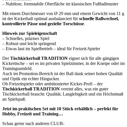
– Nahtlose, formstabile Oberfläche im klassischen Fußballmuster
Mit einem Durchmesser von Ø 29 mm und einem Gewicht von 11 g
ist der Kickerball optimal ausbalanciert für
schnelle Ballwechsel,
kontrollierte Pässe und gezielte Torschüsse
.
Hinweis zur Spieleigenschaft
– Schnelles, präzises Spiel
– Robust und leicht springend
– Etwas laut im Spielbetrieb – ideal für Freizeit-Spieler
Der
Tischkickerball TRADITION
eignet sich für alle gängigen
Kickertische – sei es im privaten Spielzimmer, in der Kneipe oder im
Trainingsumfeld.
Auch im Promotion-Bereich ist der Ball dank seiner hohen Qualität
und Optik ein echter Hingucker.
Ob Freizeitspieler oder ambitionierter Kicker-Profi – der
Tischkickerball TRADITION
vereint alles, was ein guter
Tischkickerball braucht: Qualität, Langlebigkeit und ein Höchstmaß
an Spielspaß.
Jetzt im praktischen Set mit 10 Stück erhältlich – perfekt für
Hobby, Freizeit und Training…
Schau gerne nach anderen CLUB-