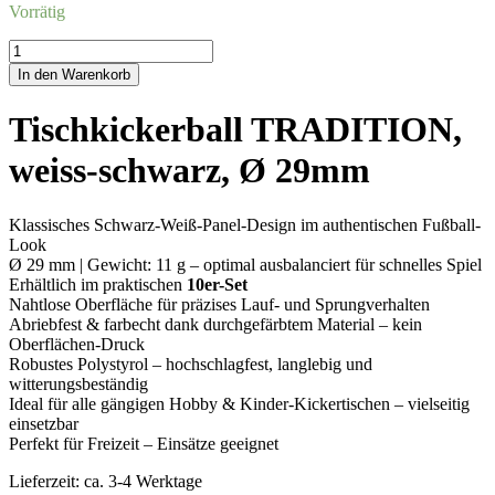
Vorrätig
Tischkickerball
TRADITION,
In den Warenkorb
weiss-
schwarz,
Tischkickerball TRADITION,
Ø
29mm
weiss-schwarz, Ø 29mm
Menge
Klassisches Schwarz-Weiß-Panel-Design im authentischen Fußball-
Look
Ø 29 mm | Gewicht: 11 g – optimal ausbalanciert für schnelles Spiel
Erhältlich im praktischen
10er-Set
Nahtlose Oberfläche für präzises Lauf- und Sprungverhalten
Abriebfest & farbecht dank durchgefärbtem Material – kein
Oberflächen-Druck
Robustes Polystyrol – hochschlagfest, langlebig und
witterungsbeständig
Ideal für alle gängigen Hobby & Kinder-Kickertischen – vielseitig
einsetzbar
Perfekt für Freizeit – Einsätze geeignet
Lieferzeit:
ca. 3-4 Werktage